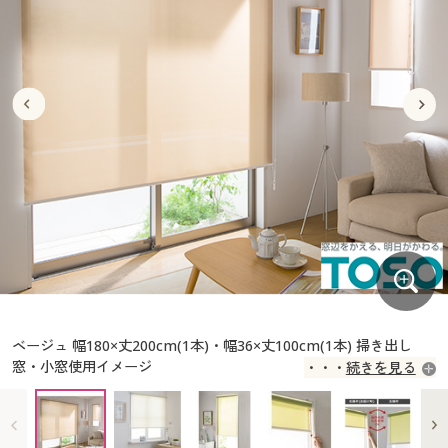
大きいサイズ
制服・スクールすべて
美容・健康・サプリメント
寝具・ベッド
制服・スクール
美容・健康通販すべて
家具・収納
キッチン・雑貨・日用品
バーゲン
大きいサイズ通販すべて
制服・学生服
カーテン・ラグ・ファブリック
大きいサイズ
制服・スクールすべて
美容・健康・サプリメント
寝具・ベッド
詳細検索
バーゲンセール
大きいサイズ レディース服
ジュニア・ティーンズ下着
バーゲン
大きいサイズ通販すべて
制服・学生服
カーテン・ラグ・ファブリック
商品カテゴリ一覧
シークレットセール
大きいサイズ レディース下着
詳細検索
バーゲンセール
大きいサイズ レディース服
ジュニア・ティーンズ下着
カタログ
大きいサイズ メンズ
商品カテゴリ一覧
シークレットセール
大きいサイズ レディース下着
カタログ・チラシからのご注文
カタログ
大きいサイズ 事務・制服
大きいサイズ メンズ
デジタルカタログ
カタログ・チラシからのご注文
ベージュ 幅180×丈200cm(1本)・幅36×丈100cm(1本) 掃き出し
大きいサイズ 事務・制服
窓・小窓使用イメージ
続きを見る
カタログ無料プレゼント
カーテンレール国内シェアNo.1の「TOSO(トーソー)」が生産して
デジタルカタログ
います。
会員メニュー