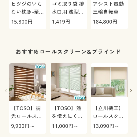
ヒツジのいら
ゴミ取り袋 排
アシスト電動
ない枕® -至
水口用 浅型タ
三輪自転車
極-
イプ(200枚組)
15,800
円
1,419
円
184,800
円
1
おすすめロールスクリーン&ブラインド
【TOSO】調
【TOSO】熱
【立川機工】
光ロールスク
を伝えにくい
ロールスクリ
リーン(チェー
遮熱ブライン
ーン(プルコー
9,900
円～
11,000
円～
13,090
円～
1
ン式操作)
ド(コード式操
ド操作)