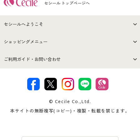
セシール トップページへ
セシールへようこそ
はじめての方へ
ご利用環境について
ショッピングメニュー
セシールご利用規約
プライバシーポリシー
商品カテゴリ
バーゲンセール
ご利用ガイド・お問い合わせ
特定商取引法に基づく表示
古物営業法に基づく表示
カタログ・チラシからのご注
デジタルカタログ
ご注文は
お届けは
文
著作権・商標について
会社案内
交換・返品は
お支払は
カタログ無料プレゼント
特集一覧
© Cecile Co.,Ltd.
会員登録・お客様情報変更に
お客様番号・パスワードをお
本サイトの無断複写(コピー)・複製・転載を禁じます。
プレゼント＆キャンペーン
サイトマップ
ついて
忘れの場合
サイズガイド
よくある質問とお問い合わせ