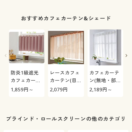
作)
おすすめカフェカーテン&シェード
防炎1級遮光
レースカフェ
カフェカーテ
カフェカーテ
カーテン(目隠
ン(無地・部屋
ン
し・UVカッ
が明るくなる
1,859
円～
2,079
円
2,189
円～
3
ト・防炎)
遮像タイプ)
ブラインド・ロールスクリーンの他のカテゴリ