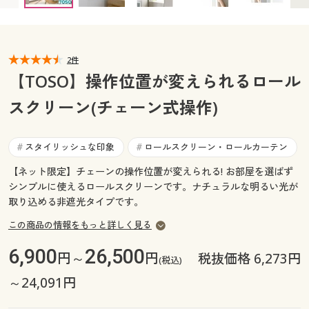
カタログ無料プレゼント
マイページ
会員メニュー
2件
閲覧履歴
マイページ
【TOSO】操作位置が変えられるロール
お気に入り
スクリーン(チェーン式操作)
閲覧履歴
サポート
お気に入り
スタイリッシュな印象
ロールスクリーン・ロールカーテン
#
#
ご利用ガイド
【ネット限定】チェーンの操作位置が変えられる! お部屋を選ばず
サポート
シンプルに使えるロールスクリーンです。ナチュラルな明るい光が
取り込める非遮光タイプです。
よくある質問とお問い合わせ
ご利用ガイド
この商品の情報をもっと詳しく見る
よくある質問とお問い合わせ
6,900
26,500
円～
円
税抜価格 6,273円
(税込)
～24,091円