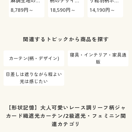
麻調生地の無
柄のデザイン
り絵羽柄ボイ
地ボイルカー
ボイルカーテ
ルカーテン
8,789
円～
18,590
円～
14,190
円～
6
テン(防炎・遮
ン
(UVカット)
熱保温・昼夜
き
目隠し・UVカ
ット)
関連するトピックから商品を探す
寝具・インテリア・家具通
カーテン(柄・デザイン)
販
日差しは遮りながら程よい
光は感じたい
【形状記憶】大人可愛いレース調リーフ柄ジャ
カード織遮光カーテン/2級遮光・フェミニン関
連カテゴリ