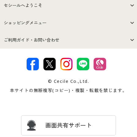
セシールへようこそ
はじめての方へ
ご利用環境について
ショッピングメニュー
セシールご利用規約
プライバシーポリシー
商品カテゴリ
バーゲンセール
ご利用ガイド・お問い合わせ
特定商取引法に基づく表示
古物営業法に基づく表示
カタログ・チラシからのご注
デジタルカタログ
ご注文は
お届けは
文
著作権・商標について
会社案内
交換・返品は
お支払は
カタログ無料プレゼント
特集一覧
© Cecile Co.,Ltd.
会員登録・お客様情報変更に
お客様番号・パスワードをお
本サイトの無断複写(コピー)・複製・転載を禁じます。
プレゼント＆キャンペーン
サイトマップ
ついて
忘れの場合
サイズガイド
よくある質問とお問い合わせ
画面共有サポート