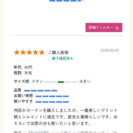
詳細フィルター
2026-02-01
ご購入者様
購入確認済み
年代:
60代
性別:
女性
サイズ感
小さい
大きい
品質
お買い得感
使いやすさ
何回かカーテンを購入しましたが、一番美しいプリント
柄とシルエットに満足です。遮光も素晴らしいです。お
そろいで出窓の分も買いたいと思います。
商品：
【形状記憶】レース調リーフ柄遮光カーテン（サ