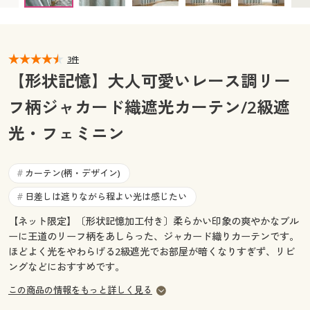
カタログ無料プレゼント
マイページ
会員メニュー
3件
閲覧履歴
マイページ
【形状記憶】大人可愛いレース調リー
お気に入り
フ柄ジャカード織遮光カーテン/2級遮
閲覧履歴
光・フェミニン
サポート
お気に入り
ご利用ガイド
カーテン(柄・デザイン)
#
サポート
日差しは遮りながら程よい光は感じたい
#
よくある質問とお問い合わせ
ご利用ガイド
【ネット限定】〔形状記憶加工付き〕柔らかい印象の爽やかなブル
ーに王道のリーフ柄をあしらった、ジャカード織りカーテンです。
ほどよく光をやわらげる2級遮光でお部屋が暗くなりすぎず、リビ
よくある質問とお問い合わせ
ングなどにおすすめです。
この商品の情報をもっと詳しく見る