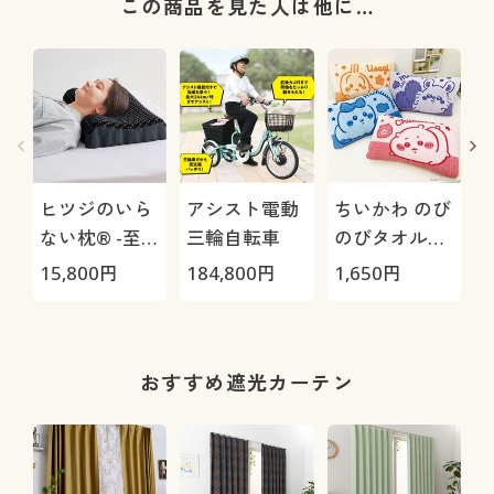
この商品を見た人は他に…
ヒツジのいら
アシスト電動
ちいかわ のび
ない枕® -至
三輪自転車
のびタオル地
極-
枕カバー
H
15,800
円
184,800
円
1,650
円
4
0
おすすめ遮光カーテン