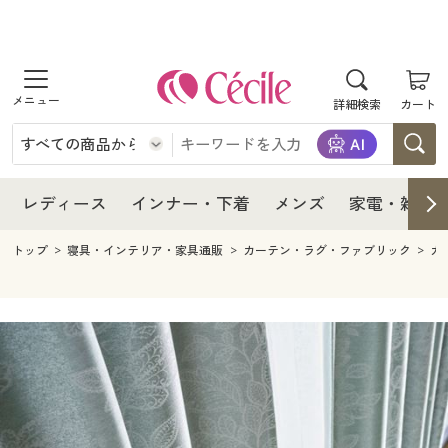
商品を探す
レディース
商品を探す
詳細検索
カート
インナー・下着
レディース通販すべて
レディース
メンズ
インナー・下着通販すべて
レディースファッション
インナー・下着
レディース通販すべて
レディース
インナー・下着
メンズ
家電・雑貨
家電・雑貨
メンズ通販すべて
女性下着
女性下着
メンズ
インナー・下着通販すべて
レディースファッション
トップ
寝具・インテリア・家具通販
カーテン・ラグ・ファブリック
カ
寝具・インテリア・家具
家電・雑貨すべて
メンズファッション
メンズ下着
家電・雑貨
メンズ通販すべて
女性下着
女性下着
美容・健康
寝具・インテリア・家具通販すべて
家電
メンズ下着
ジュニア・ティーンズ下着
寝具・インテリア・家具
家電・雑貨すべて
メンズファッション
メンズ下着
制服・スクール
美容・健康通販すべて
家具・収納
キッチン・雑貨・日用品
美容・健康
寝具・インテリア・家具通販すべて
家電
メンズ下着
ジュニア・ティーンズ下着