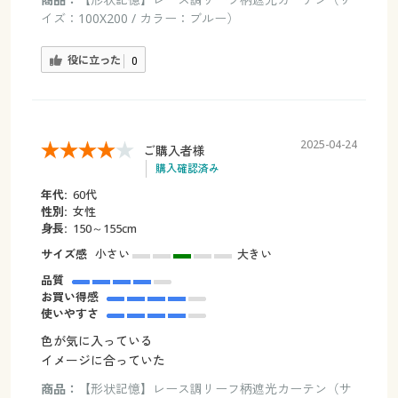
イズ：100X200 / カラー：ブルー）
役に立った
0
2025-04-24
ご購入者様
購入確認済み
年代:
60代
性別:
女性
身長:
150～155cm
サイズ感
小さい
大きい
品質
お買い得感
使いやすさ
色が気に入っている
イメージに合っていた
商品：
【形状記憶】レース調リーフ柄遮光カーテン（サ