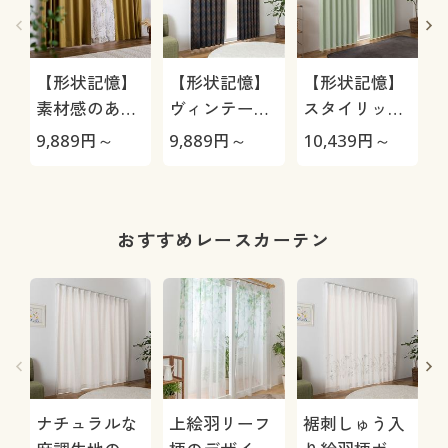
【形状記憶】
【形状記憶】
【形状記憶】
素材感のある
ヴィンテージ
スタイリッシ
無地遮光カー
ライン柄遮光
ュな生地感の
9,889
円～
9,889
円～
10,439
円～
1
テン/1～3級
ジャカード織
防炎遮光カー
遮光・シッ
カーテン/2級
テン/1～3級
ク・モダン
遮光・シッ
遮光・シンプ
ク・モダン
ル・モダン
おすすめレースカーテン
ナチュラルな
上絵羽リーフ
裾刺しゅう入