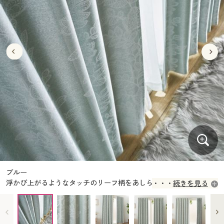
大きいサイズ
制服・スクールすべて
美容・健康・サプリメント
寝具・ベッド
制服・スクール
美容・健康通販すべて
家具・収納
キッチン・雑貨・日用品
バーゲン
大きいサイズ通販すべて
制服・学生服
カーテン・ラグ・ファブリック
大きいサイズ
制服・スクールすべて
美容・健康・サプリメント
寝具・ベッド
詳細検索
バーゲンセール
大きいサイズ レディース服
ジュニア・ティーンズ下着
バーゲン
大きいサイズ通販すべて
制服・学生服
カーテン・ラグ・ファブリック
商品カテゴリ一覧
シークレットセール
大きいサイズ レディース下着
詳細検索
バーゲンセール
大きいサイズ レディース服
ジュニア・ティーンズ下着
カタログ
大きいサイズ メンズ
商品カテゴリ一覧
シークレットセール
大きいサイズ レディース下着
カタログ・チラシからのご注文
カタログ
大きいサイズ 事務・制服
大きいサイズ メンズ
デジタルカタログ
カタログ・チラシからのご注文
ブルー
大きいサイズ 事務・制服
浮かび上がるようなタッチのリーフ柄をあしらった、ジャカード織
続きを見る
カタログ無料プレゼント
りカーテンです。
デジタルカタログ
会員メニュー