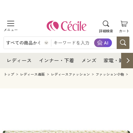
商品を探す
レディース
商品を探す
詳細検索
カート
インナー・下着
レディース通販すべて
レディース
メンズ
インナー・下着通販すべて
レディースファッション
インナー・下着
レディース通販すべて
レディース
インナー・下着
メンズ
家電・雑貨
家電・雑貨
メンズ通販すべて
女性下着
女性下着
メンズ
インナー・下着通販すべて
レディースファッション
トップ
レディース通販
レディースファッション
ファッション小物
寝具・インテリア・家具
家電・雑貨すべて
メンズファッション
メンズ下着
家電・雑貨
メンズ通販すべて
女性下着
女性下着
美容・健康
寝具・インテリア・家具通販すべて
家電
メンズ下着
ジュニア・ティーンズ下着
寝具・インテリア・家具
家電・雑貨すべて
メンズファッション
メンズ下着
制服・スクール
美容・健康通販すべて
家具・収納
キッチン・雑貨・日用品
美容・健康
寝具・インテリア・家具通販すべて
家電
メンズ下着
ジュニア・ティーンズ下着