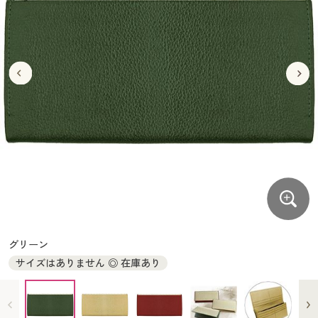
大きいサイズ
制服・スクールすべて
美容・健康・サプリメント
寝具・ベッド
制服・スクール
美容・健康通販すべて
家具・収納
キッチン・雑貨・日用品
バーゲン
大きいサイズ通販すべて
制服・学生服
カーテン・ラグ・ファブリック
大きいサイズ
制服・スクールすべて
美容・健康・サプリメント
寝具・ベッド
詳細検索
バーゲンセール
大きいサイズ レディース服
ジュニア・ティーンズ下着
バーゲン
大きいサイズ通販すべて
制服・学生服
カーテン・ラグ・ファブリック
商品カテゴリ一覧
シークレットセール
大きいサイズ レディース下着
詳細検索
バーゲンセール
大きいサイズ レディース服
ジュニア・ティーンズ下着
カタログ
大きいサイズ メンズ
商品カテゴリ一覧
シークレットセール
大きいサイズ レディース下着
カタログ・チラシからのご注文
カタログ
大きいサイズ 事務・制服
大きいサイズ メンズ
デジタルカタログ
カタログ・チラシからのご注文
グリーン
大きいサイズ 事務・制服
サイズはありません ◎ 在庫あり
カタログ無料プレゼント
デジタルカタログ
会員メニュー