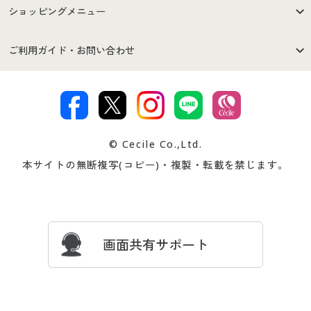
はじめての方へ
ご利用環境について
ショッピングメニュー
セシールご利用規約
プライバシーポリシー
商品カテゴリ
バーゲンセール
ご利用ガイド・お問い合わせ
特定商取引法に基づく表示
古物営業法に基づく表示
カタログ・チラシからのご注
デジタルカタログ
ご注文は
お届けは
文
著作権・商標について
会社案内
交換・返品は
お支払は
カタログ無料プレゼント
特集一覧
© Cecile Co.,Ltd.
会員登録・お客様情報変更に
お客様番号・パスワードをお
本サイトの無断複写(コピー)・複製・転載を禁じます。
プレゼント＆キャンペーン
サイトマップ
ついて
忘れの場合
サイズガイド
よくある質問とお問い合わせ
画面共有サポート