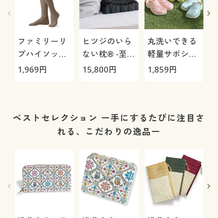
ファミリーリ
ヒツジのいら
丸洗いできる
ブハイソック
ない枕® -至
軽量サボシュ
ス3足組(カラ
極-
ーズ
1,969
円
15,800
円
1,859
円
4
ー豊富・
21cm～27cm)
(ハイソック
ス)
ベストセレクション ー手にするたびに注目さ
れる、こだわりの逸品ー