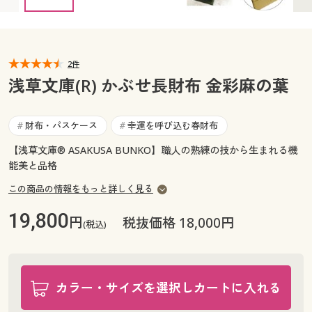
カタログ無料プレゼント
マイページ
会員メニュー
閲覧履歴
2件
マイページ
浅草文庫(R) かぶせ長財布 金彩麻の葉
お気に入り
閲覧履歴
財布・パスケース
幸運を呼び込む春財布
#
#
サポート
お気に入り
【浅草文庫® ASAKUSA BUNKO】職人の熟練の技から生まれる機
能美と品格
ご利用ガイド
サポート
この商品の情報をもっと詳しく見る
よくある質問とお問い合わせ
ご利用ガイド
19,800
円
税抜価格 18,000円
(税込)
よくある質問とお問い合わせ
カラー・サイズを選択しカートに入れる