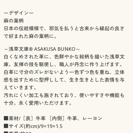
ーデザインー
麻の葉柄
日本の伝統模様で、邪気を払うと古来から縁起の良さ
で好まれた麻の葉柄に。
～浅草文庫® ASAKUSA BUNKO～
白くなめされた革に、色鮮やかな絵柄を描いた浅草文
庫。友禅の技を駆使し、職人が丹念に作り上げます。
白革に寸分のズレがないよう一色ずつ色を重ね、立体
感を出すために型押しして、生き生きとした表情を与
えていきます。
汚れにくい加工も施されており、使いやすさや機能も
十分。永く愛用いただけます。
■素材/［表］牛革 ［内側］牛革、レーヨン
■サイズ(約cm)/9×19×1.5