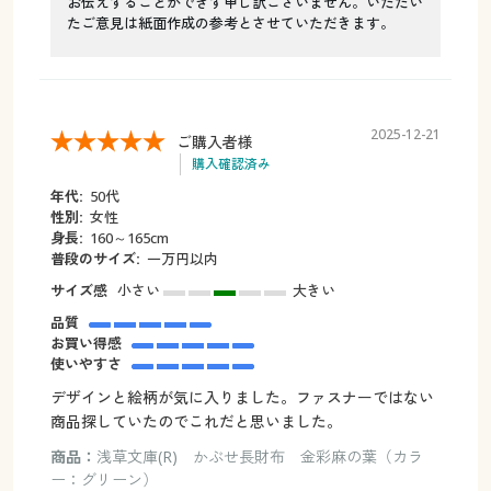
お伝えすることができず申し訳ございません。いただい
たご意見は紙面作成の参考とさせていただきます。
2025-12-21
ご購入者様
購入確認済み
年代:
50代
性別:
女性
身長:
160～165cm
普段のサイズ:
一万円以内
サイズ感
小さい
大きい
品質
お買い得感
使いやすさ
デザインと絵柄が気に入りました。ファスナーではない
商品探していたのでこれだと思いました。
商品：
浅草文庫(R) かぶせ長財布 金彩麻の葉（カラ
ー：グリーン）