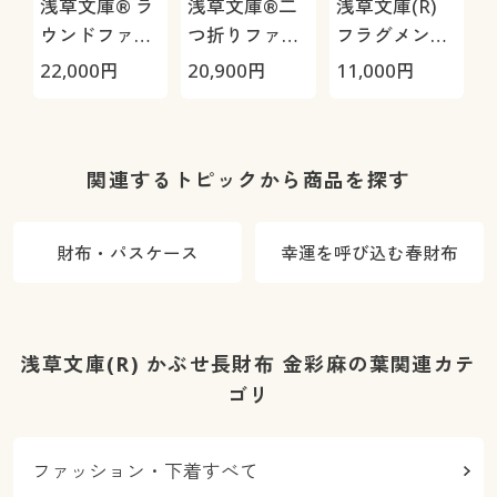
浅草文庫® ラ
浅草文庫®二
浅草文庫(R)
ウンドファス
つ折りファス
フラグメント
ナー長財布
ナー財布
ケース 金彩麻
22,000
円
20,900
円
11,000
円
1
の葉
関連するトピックから商品を探す
財布・パスケース
幸運を呼び込む春財布
浅草文庫(R) かぶせ長財布 金彩麻の葉関連カテ
ゴリ
ファッション・下着すべて