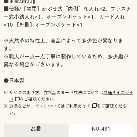
■重量/約90g
■仕様/［開閉］かぶせ式［内側］札入れ×2、ファスナ
ー式小銭入れ×1、オープンポケット×1、カード入れ
×10 ［外側］オープンポケット×1
※天然革の特性上、商品によって多少色が異なりま
す。
※職人が一点一点丁寧に製作しているため、多少趣が
異なる場合がございます。
●日本製
※ サイズの測り方、衣料品のヌード寸法については
共通サイズガイ
ド
をご確認ください。
※ 返品などサービスについては
ご利用ガイド
をご確認くださ
い。
品番
NU-431