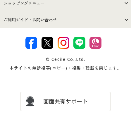
はじめての方へ
ご利用環境について
ショッピングメニュー
セシールご利用規約
プライバシーポリシー
商品カテゴリ
バーゲンセール
ご利用ガイド・お問い合わせ
特定商取引法に基づく表示
古物営業法に基づく表示
カタログ・チラシからのご注
デジタルカタログ
ご注文は
お届けは
文
著作権・商標について
会社案内
交換・返品は
お支払は
カタログ無料プレゼント
特集一覧
© Cecile Co.,Ltd.
会員登録・お客様情報変更に
お客様番号・パスワードをお
本サイトの無断複写(コピー)・複製・転載を禁じます。
プレゼント＆キャンペーン
サイトマップ
ついて
忘れの場合
サイズガイド
よくある質問とお問い合わせ
画面共有サポート