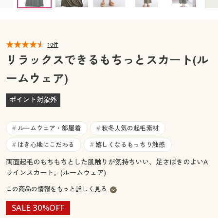
カタログ無料プレゼント
マイページ
会員メニュー
閲覧履歴
10件
マイページ
リラックスできるもちっとスカート(ル
お気に入り
ームウェア)
閲覧履歴
サポート
ポイント対象外
お気に入り
ご利用ガイド
サポート
ルームウェア・部屋着
秋冬人気の起毛素材
#
#
よくある質問とお問い合わせ
はき心地にこだわる
嬉しくなるもっちり触感
#
#
ご利用ガイド
両面起毛のもちもちとした肌触りが気持ちいい、足さばきのよいA
ラインスカート。(ルームウェア)
よくある質問とお問い合わせ
この商品の情報をもっと詳しく見る
SALE 30%OFF