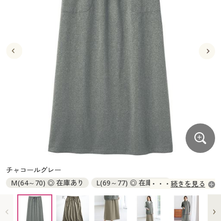
大きいサイズ
制服・スクールすべて
美容・健康・サプリメント
寝具・ベッド
制服・スクール
美容・健康通販すべて
家具・収納
キッチン・雑貨・日用品
バーゲン
大きいサイズ通販すべて
制服・学生服
カーテン・ラグ・ファブリック
大きいサイズ
制服・スクールすべて
美容・健康・サプリメント
寝具・ベッド
詳細検索
バーゲンセール
大きいサイズ レディース服
ジュニア・ティーンズ下着
バーゲン
大きいサイズ通販すべて
制服・学生服
カーテン・ラグ・ファブリック
商品カテゴリ一覧
シークレットセール
大きいサイズ レディース下着
詳細検索
バーゲンセール
大きいサイズ レディース服
ジュニア・ティーンズ下着
カタログ
大きいサイズ メンズ
商品カテゴリ一覧
シークレットセール
大きいサイズ レディース下着
カタログ・チラシからのご注文
カタログ
大きいサイズ 事務・制服
大きいサイズ メンズ
デジタルカタログ
カタログ・チラシからのご注文
チャコールグレー
大きいサイズ 事務・制服
M(64～70) ◎ 在庫あり
L(69～77) ◎ 在庫あり
続きを見る
カタログ無料プレゼント
デジタルカタログ
LL(77～85) ◎ 在庫あり
3L(85～93) ◎ 在庫あり
会員メニュー