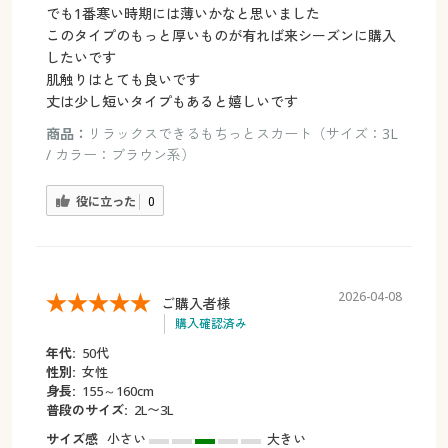
でも1番寒い時期には薄いかなと思いました
このタイプのもっと厚いものが有れば来シーズンに購入
したいです
肌触りはとても良いです
丈は少し短いタイプもあると嬉しいです
商品：
リラックスできるもちっとスカート（サイズ：3L
/ カラー：ブラウン系）
役に立った
0
2026-04-08
ご購入者様
購入確認済み
年代:
50代
性別:
女性
身長:
155～160cm
普段のサイズ:
2L〜3L
サイズ感
小さい
大きい