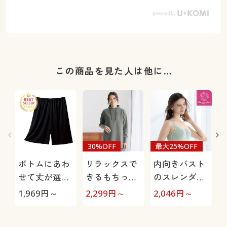
この商品を見た人は他に…
30%OFF
最大25%OFF
ボトムにあわ
リラックスで
内向きバスト
せて丈が選べ
きるもちっと
のスレンダー
るキュロット
プルオーバー
フィット®ブ
1,969
円～
2,299
円～
2,046
円～
3
ペチコート(ペ
(ルームウェ
ラ(ソフトワイ
チパンツ)(吸
ア)
ヤー入り・