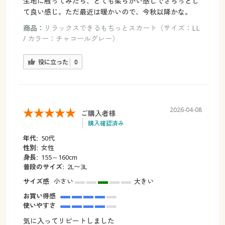
生地に触ってみたら、とても柔らかい感じでさらっとし
て良い感じ。ただ最近は暖かいので、今秋以降かな。
商品：
リラックスできるもちっとスカート（サイズ：LL
/ カラー：チャコールグレー）
役に立った
0
2026-04-08
ご購入者様
購入確認済み
年代:
50代
性別:
女性
身長:
155～160cm
普段のサイズ:
2L〜3L
サイズ感
小さい
大きい
お買い得感
使いやすさ
気に入ってリピートしました