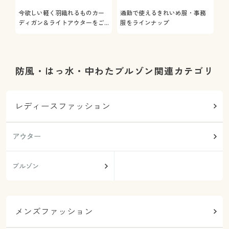
今欲しい軽く羽織れるものカー
通勤で使えるきれいめ服・事務
着
ディガン＆ライトアウターをご
服をラインナップ
プ
紹介
防風・はっ水・中わたブルゾン関連カテゴリ
レディースファッション
アウター
ブルゾン
メンズファッション