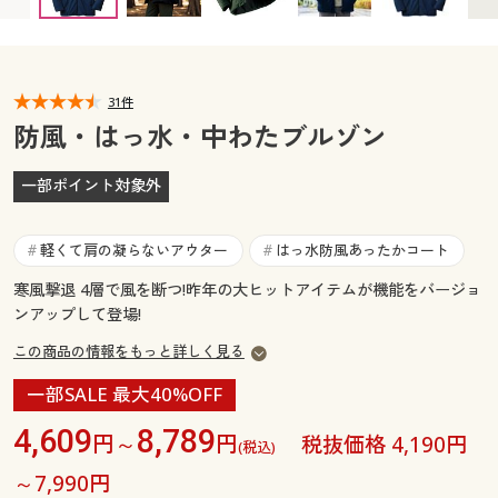
カタログ無料プレゼント
マイページ
会員メニュー
閲覧履歴
31件
マイページ
防風・はっ水・中わたブルゾン
お気に入り
閲覧履歴
一部ポイント対象外
サポート
お気に入り
軽くて肩の凝らないアウター
はっ水防風あったかコート
#
#
ご利用ガイド
サポート
寒風撃退 4層で風を断つ!昨年の大ヒットアイテムが機能をバージョ
ンアップして登場!
よくある質問とお問い合わせ
ご利用ガイド
この商品の情報をもっと詳しく見る
一部SALE 最大40%OFF
よくある質問とお問い合わせ
4,609
8,789
円～
円
税抜価格 4,190円
(税込)
～7,990円