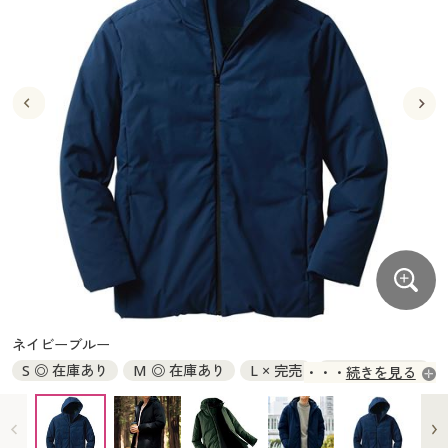
大きいサイズ
制服・スクールすべて
美容・健康・サプリメント
寝具・ベッド
制服・スクール
美容・健康通販すべて
家具・収納
キッチン・雑貨・日用品
バーゲン
大きいサイズ通販すべて
制服・学生服
カーテン・ラグ・ファブリック
大きいサイズ
制服・スクールすべて
美容・健康・サプリメント
寝具・ベッド
詳細検索
バーゲンセール
大きいサイズ レディース服
ジュニア・ティーンズ下着
バーゲン
大きいサイズ通販すべて
制服・学生服
カーテン・ラグ・ファブリック
商品カテゴリ一覧
シークレットセール
大きいサイズ レディース下着
詳細検索
バーゲンセール
大きいサイズ レディース服
ジュニア・ティーンズ下着
カタログ
大きいサイズ メンズ
商品カテゴリ一覧
シークレットセール
大きいサイズ レディース下着
カタログ・チラシからのご注文
カタログ
大きいサイズ 事務・制服
大きいサイズ メンズ
デジタルカタログ
カタログ・チラシからのご注文
ネイビーブルー
大きいサイズ 事務・制服
S ◎ 在庫あり
M ◎ 在庫あり
L × 完売
LL ◎ 在庫あり
続きを見る
カタログ無料プレゼント
デジタルカタログ
3L ◎ 在庫あり
5L × 完売
会員メニュー