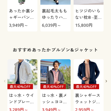
あったか裏シ
裏起毛太もも
ヒツジのいら
ャギーパンツ
ゆったりハイ
ない枕® -至
(防寒パンツ・
テンションス
極-
3,949
円～
6,039
円～
15,800
円
1
お散歩パン
トレートパン
ツ・ペットの
ツ
毛が付きにく
い・人気商
おすすめあったかブルゾン&ジャケット
品・選べる股
下展開・節電
対策)
最大40%OFF
最大40%OFF
最大40%OFF
はっ水・ウイ
はっ水・裏メ
裏シャギース
ンドブレーカ
ッシュヨコス
ウェットジャ
ーブルゾン
トレッチブル
ケット
3,289
円～
3,949
円～
2,959
円～
3