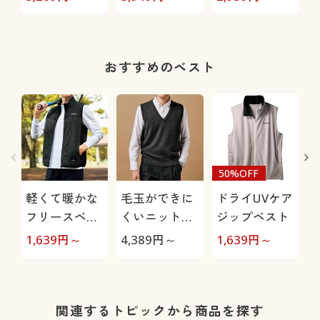
ゾン
おすすめのベスト
50%OFF
軽くて暖かな
毛玉ができに
ドライUVケア
フリースベス
くいニットベ
ジップベスト
ト(ヘッド)/抗
スト(かぶりタ
1,639
円～
4,389
円～
1,639
円～
2
菌防臭
イプ)/洗濯機
OK
関連するトピックから商品を探す