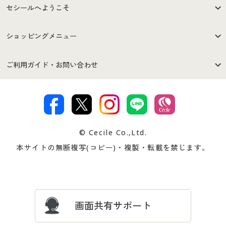
セシールへようこそ
はじめての方へ
ご利用環境について
ショッピングメニュー
セシールご利用規約
プライバシーポリシー
商品カテゴリ
バーゲンセール
ご利用ガイド・お問い合わせ
特定商取引法に基づく表示
古物営業法に基づく表示
カタログ・チラシからのご注
デジタルカタログ
ご注文は
お届けは
文
著作権・商標について
会社案内
交換・返品は
お支払は
カタログ無料プレゼント
特集一覧
© Cecile Co.,Ltd.
会員登録・お客様情報変更に
お客様番号・パスワードをお
本サイトの無断複写(コピー)・複製・転載を禁じます。
プレゼント＆キャンペーン
サイトマップ
ついて
忘れの場合
サイズガイド
よくある質問とお問い合わせ
画面共有サポート