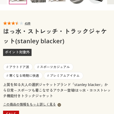
カタログ無料プレゼント
マイページ
会員メニュー
閲覧履歴
45件
マイページ
はっ水・ストレッチ・トラックジャケ
お気に入り
ット(stanley blacker)
閲覧履歴
サポート
ポイント対象外
お気に入り
ご利用ガイド
サポート
アウトドア派
スポーツカジュアル
#
#
よくある質問とお問い合わせ
寒くなる時期に快適
プレミアムアイテム
#
#
ご利用ガイド
上質を知る大人の選択ジャケットブランド「stanley blacker」か
ら日常～スポーツも着こなせるアウター登場!はっ水・ヨコストレッ
よくある質問とお問い合わせ
チ機能付きトラックジャケット
この商品の情報をもっと詳しく見る