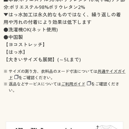
分:ポリエステル98%ポリウレタン2%
▼はっ水加工は永久的なものではなく、繰り返しの着
用や汚れの付着により効果は低下します
●洗濯機OK(ネット使用)
●中国製
【ヨコストレッチ】
【はっ水】
【大きいサイズも展開】(～5Lまで)
※ サイズの測り方、衣料品のヌード寸法については
共通サイズガイ
ド
をご確認ください。
※ 返品などサービスについては
ご利用ガイド
をご確認くださ
い。