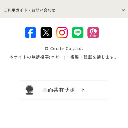
セシールご利用規約
プライバシーポリシー
商品カテゴリ
バーゲンセール
ご利用ガイド・お問い合わせ
特定商取引法に基づく表示
古物営業法に基づく表示
カタログ・チラシからのご注
デジタルカタログ
ご注文は
お届けは
文
著作権・商標について
会社案内
交換・返品は
お支払は
カタログ無料プレゼント
特集一覧
© Cecile Co.,Ltd.
会員登録・お客様情報変更に
お客様番号・パスワードをお
本サイトの無断複写(コピー)・複製・転載を禁じます。
プレゼント＆キャンペーン
サイトマップ
ついて
忘れの場合
サイズガイド
よくある質問とお問い合わせ
画面共有サポート