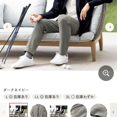
大きいサイズ
制服・スクールすべて
美容・健康・サプリメント
寝具・ベッド
制服・スクール
美容・健康通販すべて
家具・収納
キッチン・雑貨・日用品
バーゲン
大きいサイズ通販すべて
制服・学生服
カーテン・ラグ・ファブリック
大きいサイズ
制服・スクールすべて
美容・健康・サプリメント
寝具・ベッド
詳細検索
バーゲンセール
大きいサイズ レディース服
ジュニア・ティーンズ下着
バーゲン
大きいサイズ通販すべて
制服・学生服
カーテン・ラグ・ファブリック
商品カテゴリ一覧
シークレットセール
大きいサイズ レディース下着
詳細検索
バーゲンセール
大きいサイズ レディース服
ジュニア・ティーンズ下着
カタログ
大きいサイズ メンズ
商品カテゴリ一覧
シークレットセール
大きいサイズ レディース下着
カタログ・チラシからのご注文
カタログ
大きいサイズ 事務・制服
大きいサイズ メンズ
デジタルカタログ
カタログ・チラシからのご注文
ダークネイビー
大きいサイズ 事務・制服
L ◎ 在庫あり
LL ◎ 在庫あり
3L ○ 在庫わずか
カタログ無料プレゼント
デジタルカタログ
会員メニュー