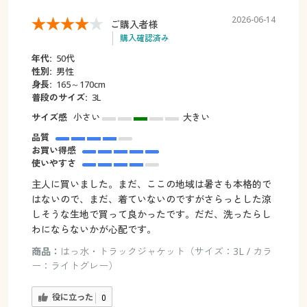
2026-06-14
ご購入者様
購入確認済み
年代:
50代
性別:
男性
身長:
165～170cm
普段のサイズ:
3L
サイズ感
小さい
大きい
品質
お買い得感
使いやすさ
主人に買いました。まだ、ここの地域は暑さも本格的で
はないので、まだ、着ていないのですがさらっとした涼
しそうな生地で買って良かったです。だだ、洗ったらし
わにならないかが心配です。
商品：
はっ水・トラックジャケット（サイズ：3L / カラ
ー：ライトグレー）
役に立った
0