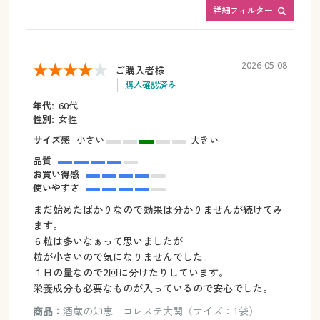
詳細フィルター
2026-05-08
ご購入者様
購入確認済み
年代:
60代
性別:
女性
サイズ感
小さい
大きい
品質
お買い得感
使いやすさ
まだ始めたばかりなので効果は分かりませんが続けてみ
ます。
６粒は多いなぁって思いましたが
粒が小さいので気になりませんでした。
１日の量なので2回に分けたりしています。
栄養成分も必要なものが入っているので安心でした。
商品：
酒蔵の知恵 コレステ大関（サイズ：1袋）