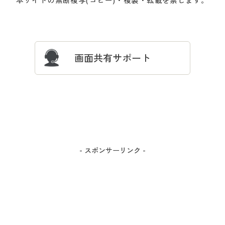
本サイトの無断複写(コピー)・複製・転載を禁じます。
プレゼント＆キャンペーン
サイトマップ
ついて
忘れの場合
サイズガイド
よくある質問とお問い合わせ
画面共有サポート
- スポンサーリンク -