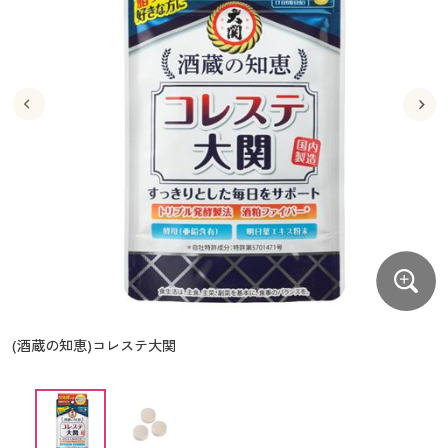
大きいサイズ
制服・スクールすべて
美容・健康・サプリメント
寝具・ベッド
制服・スクール
美容・健康通販すべて
家具・収納
キッチン・雑貨・日用品
バーゲン
大きいサイズ通販すべて
制服・学生服
カーテン・ラグ・ファブリック
大きいサイズ
制服・スクールすべて
美容・健康・サプリメント
寝具・ベッド
詳細検索
バーゲンセール
大きいサイズ レディース服
ジュニア・ティーンズ下着
バーゲン
大きいサイズ通販すべて
制服・学生服
カーテン・ラグ・ファブリック
商品カテゴリ一覧
シークレットセール
大きいサイズ レディース下着
詳細検索
バーゲンセール
大きいサイズ レディース服
ジュニア・ティーンズ下着
カタログ
大きいサイズ メンズ
商品カテゴリ一覧
シークレットセール
大きいサイズ レディース下着
カタログ・チラシからのご注文
カタログ
大きいサイズ 事務・制服
大きいサイズ メンズ
デジタルカタログ
カタログ・チラシからのご注文
(酒蔵の知恵)コレステ大関
大きいサイズ 事務・制服
カタログ無料プレゼント
デジタルカタログ
会員メニュー