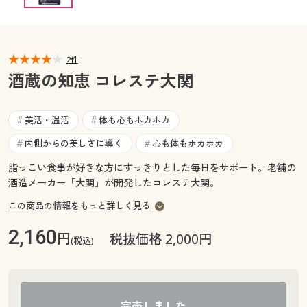
カタログ無料プレゼント
マイページ
会員メニュー
2件
閲覧履歴
マイページ
酒蔵の知恵 コレステ大関
お気に入り
閲覧履歴
美活・温活
体も心もホカホカ
#
#
サポート
内側からの美しさに導く
心も体もホカホカ
#
#
お気に入り
ご利用ガイド
脂っこい食事が好きな方にすっきりとした毎日をサポート。老舗の
サポート
酒造メーカー「大関」が開発したコレステ大関。
よくある質問とお問い合わせ
この商品の情報をもっと詳しく見る
ご利用ガイド
2,160
円
税抜価格 2,000円
(税込)
よくある質問とお問い合わせ
完売しました