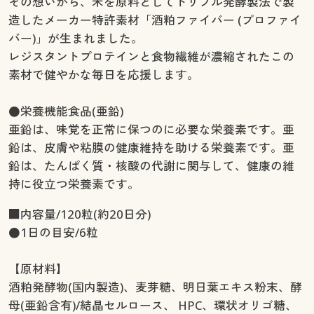
その想いから、米を原料としてトリプル発酵製法で製
造したメーカー特許素材「酒粕ファイバー (プロファイ
バー)」が生まれました。
レジスタントプロテインと食物繊維が濃縮されたこの
素材で健やかな毎日を応援します。
●栄養機能食品(亜鉛)
亜鉛は、味覚を正常に保つのに必要な栄養素です。亜
鉛は、皮膚や粘膜の健康維持を助ける栄養素です。亜
鉛は、たんぱく質・核酸の代謝に関与して、健康の維
持に役立つ栄養素です。
■内容量/120粒(約20日分)
●1日の目安/6粒
【原材料】
酒粕発酵物(国内製造)、麦芽糖、明日葉エキス粉末、酵
母(亜鉛含有)/結晶セルロース、 HPC、環状オリゴ糖、