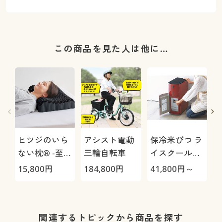
この商品を見た人は他に…
ヒツジのいら
アシスト電動
保冷米びつ ラ
ない枕® -至
三輪自転車
イスクール
極-
HRC-
15,800
円
184,800
円
41,800
円～
4
05S/HRC-10S
さ
関連するトピックから商品を探す