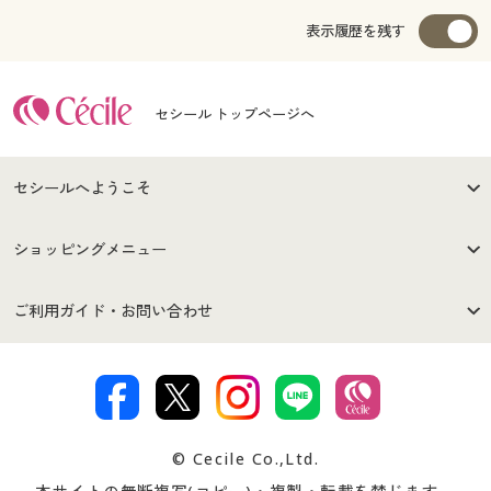
表示履歴を残す
セシール トップページへ
セシールへようこそ
はじめての方へ
ご利用環境について
ショッピングメニュー
セシールご利用規約
プライバシーポリシー
商品カテゴリ
バーゲンセール
ご利用ガイド・お問い合わせ
特定商取引法に基づく表示
古物営業法に基づく表示
カタログ・チラシからのご注
デジタルカタログ
ご注文は
お届けは
文
著作権・商標について
会社案内
交換・返品は
お支払は
カタログ無料プレゼント
特集一覧
© Cecile Co.,Ltd.
会員登録・お客様情報変更に
お客様番号・パスワードをお