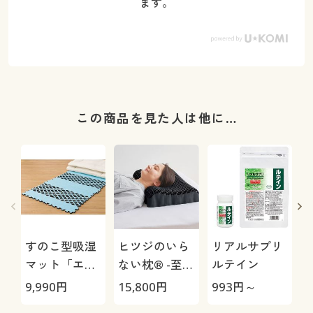
ます。
この商品を見た人は他に…
すのこ型吸湿
ヒツジのいら
リアルサプリ
マット「エア
ない枕® -至
ルテイン
ージョブ®」
極-
9,990
円
15,800
円
993
円～
1
Max