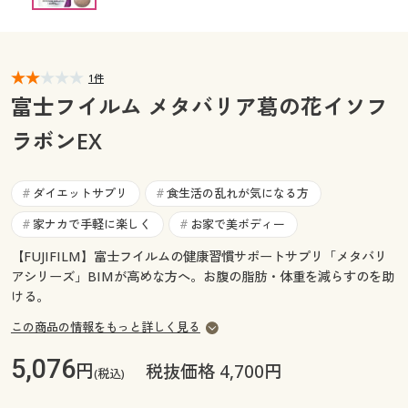
カタログ無料プレゼント
マイページ
会員メニュー
1件
閲覧履歴
マイページ
富士フイルム メタバリア葛の花イソフ
お気に入り
ラボンEX
閲覧履歴
サポート
お気に入り
ダイエットサプリ
食生活の乱れが気になる方
#
#
ご利用ガイド
家ナカで手軽に楽しく
お家で美ボディー
#
#
サポート
【FUJIFILM】富士フイルムの健康習慣サポートサプリ「メタバリ
よくある質問とお問い合わせ
アシリーズ」BIMが高めな方へ。お腹の脂肪・体重を減らすのを助
ご利用ガイド
ける。
この商品の情報をもっと詳しく見る
よくある質問とお問い合わせ
5,076
円
税抜価格 4,700円
(税込)