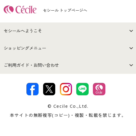
セシール トップページへ
セシールへようこそ
はじめての方へ
ご利用環境について
ショッピングメニュー
セシールご利用規約
プライバシーポリシー
商品カテゴリ
バーゲンセール
ご利用ガイド・お問い合わせ
特定商取引法に基づく表示
古物営業法に基づく表示
カタログ・チラシからのご注
デジタルカタログ
ご注文は
お届けは
文
著作権・商標について
会社案内
交換・返品は
お支払は
カタログ無料プレゼント
特集一覧
© Cecile Co.,Ltd.
会員登録・お客様情報変更に
お客様番号・パスワードをお
本サイトの無断複写(コピー)・複製・転載を禁じます。
プレゼント＆キャンペーン
サイトマップ
ついて
忘れの場合
サイズガイド
よくある質問とお問い合わせ