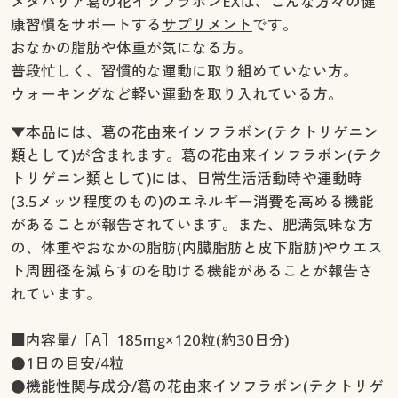
メタバリア葛の花イソフラボンEXは、こんな方々の健
康習慣をサポートする
サプリメント
です。
おなかの脂肪や体重が気になる方。
普段忙しく、習慣的な運動に取り組めていない方。
ウォーキングなど軽い運動を取り入れている方。
▼本品には、葛の花由来イソフラボン(テクトリゲニン
類として)が含まれます。葛の花由来イソフラボン(テク
トリゲニン類として)には、日常生活活動時や運動時
(3.5メッツ程度のもの)のエネルギー消費を高める機能
があることが報告されています。また、肥満気味な方
の、体重やおなかの脂肪(内臓脂肪と皮下脂肪)やウエス
ト周囲径を減らすのを助ける機能があることが報告さ
れています。
■内容量/［A］185mg×120粒(約30日分)
●1日の目安/4粒
●機能性関与成分/葛の花由来イソフラボン(テクトリゲ