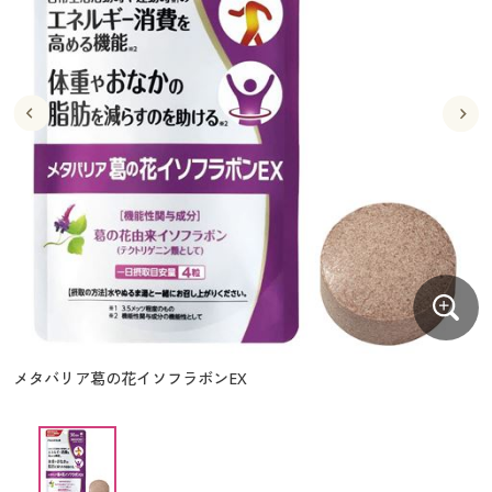
大きいサイズ
制服・スクールすべて
美容・健康・サプリメント
寝具・ベッド
制服・スクール
美容・健康通販すべて
家具・収納
キッチン・雑貨・日用品
バーゲン
大きいサイズ通販すべて
制服・学生服
カーテン・ラグ・ファブリック
大きいサイズ
制服・スクールすべて
美容・健康・サプリメント
寝具・ベッド
詳細検索
バーゲンセール
大きいサイズ レディース服
ジュニア・ティーンズ下着
バーゲン
大きいサイズ通販すべて
制服・学生服
カーテン・ラグ・ファブリック
商品カテゴリ一覧
シークレットセール
大きいサイズ レディース下着
詳細検索
バーゲンセール
大きいサイズ レディース服
ジュニア・ティーンズ下着
カタログ
大きいサイズ メンズ
商品カテゴリ一覧
シークレットセール
大きいサイズ レディース下着
カタログ・チラシからのご注文
カタログ
大きいサイズ 事務・制服
大きいサイズ メンズ
デジタルカタログ
カタログ・チラシからのご注文
メタバリア葛の花イソフラボンEX
大きいサイズ 事務・制服
カタログ無料プレゼント
デジタルカタログ
会員メニュー