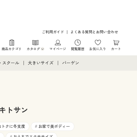
ご利用ガイド
よくある質問とお問い合わせ
商品カテゴリ
カタログ
マイページ
閲覧履歴
お気に入り
カート
カタログ・チラシからのご注文
・スクール
大きいサイズ
バーゲン
デジタルカタログ
て
・スクールすべて
大きいサイズ通販すべて
バーゲンセール
カタログ無料プレゼント
メント
・学生服
大きいサイズ レディース服
シークレットセール
ニア・ティーンズ下着
大きいサイズ レディース下着
 キトサン
大きいサイズ メンズ
おトクに冬支度
お家で美ボディー
#
おうちでエクササイズ
#