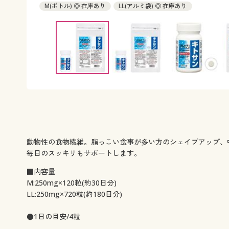
M(ボトル) ◎ 在庫あり
LL(アルミ袋) ◎ 在庫あり
動物性の食物繊維。脂っこい食事が多い方のシェイプアップ、
毎日のスッキリもサポートします。
■内容量
M:250mg×120粒(約30日分)
LL:250mg×720粒(約180日分)
●1日の目安/4粒