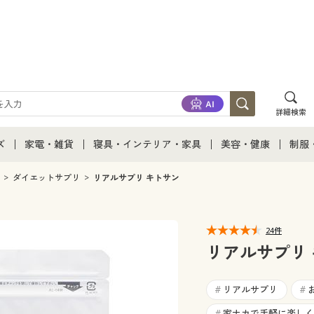
詳細検索
ズ
家電・雑貨
寝具・インテリア・家具
美容・健康
制服
て
ズ通販すべて
家電・雑貨すべて
寝具・インテリア・家具通販すべて
美容・健康通販すべ
制服
ダイエットサプリ
リアルサプリ キトサン
ズファッション
家電
家具・収納
美容・健康・サプリ
制服
24件
ズ下着
キッチン・雑貨・日用品
寝具・ベッド
ジュ
リアルサプリ
着
カーテン・ラグ・ファブリック
リアルサプリ
#
#
家ナカで手軽に楽しく
#