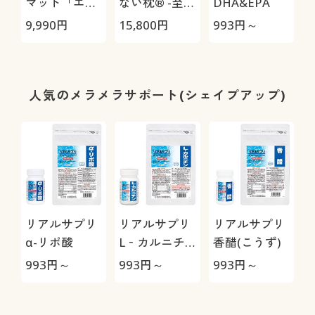
マット「エア
ない枕® -至
DHA&EPA
ージョブ®」
極-
9,990
円
15,800
円
993
円～
9
Max
人気のメラメラサポート(シェイプアップ)
リアルサプリ
リアルサプリ
リアルサプリ
α-リポ酸
L‐カルニチ
香醋(こうず)
ン
993
円～
993
円～
993
円～