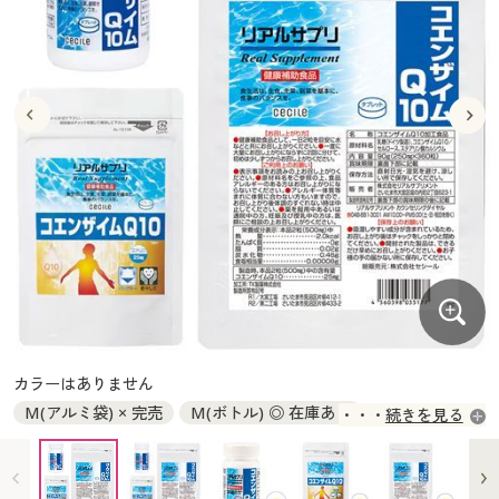
大きいサイズ
制服・スクールすべて
美容・健康・サプリメント
寝具・ベッド
制服・スクール
美容・健康通販すべて
家具・収納
キッチン・雑貨・日用品
バーゲン
大きいサイズ通販すべて
制服・学生服
カーテン・ラグ・ファブリック
大きいサイズ
制服・スクールすべて
美容・健康・サプリメント
寝具・ベッド
詳細検索
バーゲンセール
大きいサイズ レディース服
ジュニア・ティーンズ下着
バーゲン
大きいサイズ通販すべて
制服・学生服
カーテン・ラグ・ファブリック
商品カテゴリ一覧
シークレットセール
大きいサイズ レディース下着
詳細検索
バーゲンセール
大きいサイズ レディース服
ジュニア・ティーンズ下着
カタログ
大きいサイズ メンズ
商品カテゴリ一覧
シークレットセール
大きいサイズ レディース下着
カタログ・チラシからのご注文
カタログ
大きいサイズ 事務・制服
大きいサイズ メンズ
デジタルカタログ
カタログ・チラシからのご注文
カラーはありません
大きいサイズ 事務・制服
M(アルミ袋) × 完売
M(ボトル) ◎ 在庫あり
続きを見る
カタログ無料プレゼント
デジタルカタログ
LL(アルミ袋) ◎ 在庫あり
会員メニュー