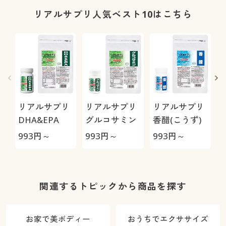
リアルサプリ人気ベスト10はこちら
リアルサプリ
リアルサプリ
リアルサプリ
DHA&EPA
グルコサミン
香醋(こうず)
993
円～
993
円～
993
円～
9
関連するトピックから商品を探す
お家で美ボディー
おうちでエクササイズ