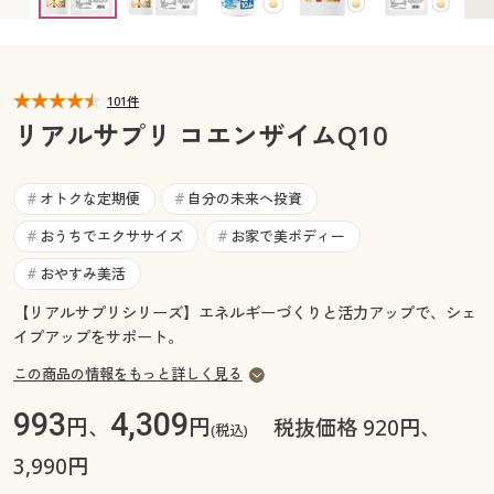
カタログ無料プレゼント
マイページ
会員メニュー
閲覧履歴
101件
マイページ
リアルサプリ コエンザイムQ10
お気に入り
閲覧履歴
オトクな定期便
自分の未来へ投資
#
#
サポート
お気に入り
おうちでエクササイズ
お家で美ボディー
#
#
ご利用ガイド
おやすみ美活
#
サポート
【リアルサプリシリーズ】エネルギーづくりと活力アップで、シェ
よくある質問とお問い合わせ
イプアップをサポート。
ご利用ガイド
この商品の情報をもっと詳しく見る
よくある質問とお問い合わせ
993
4,309
円、
円
税抜価格 920円、
(税込)
3,990円