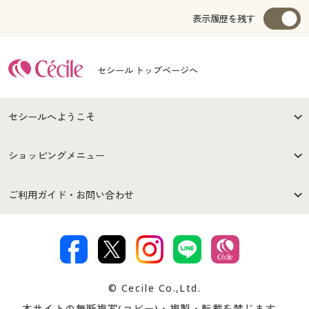
表示履歴を残す
セシール トップページへ
セシールへようこそ
はじめての方へ
ご利用環境について
ショッピングメニュー
セシールご利用規約
プライバシーポリシー
商品カテゴリ
バーゲンセール
ご利用ガイド・お問い合わせ
特定商取引法に基づく表示
古物営業法に基づく表示
カタログ・チラシからのご注
デジタルカタログ
ご注文は
お届けは
文
著作権・商標について
会社案内
交換・返品は
お支払は
カタログ無料プレゼント
特集一覧
© Cecile Co.,Ltd.
会員登録・お客様情報変更に
お客様番号・パスワードをお
本サイトの無断複写(コピー)・複製・転載を禁じます。
プレゼント＆キャンペーン
サイトマップ