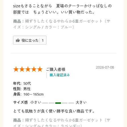
sizeもさることながら 夏場のクーラーかけっぱなしの
部屋では ちょうどいい。いい買い物だった。
商品：
頬ずりしたくなるやわらか6重ガーゼケット（サ
イズ：シングル / カラー：ブルー）
役に立った
1
2026-07-08
ご購入者様
購入確認済み
年代:
50代
性別:
男性
身長:
160～165cm
サイズ感
小さい
大きい
とても肌触りが良く使い勝手な良い商品です。
商品：
頬ずりしたくなるやわらか6重ガーゼケット（サ
イズ：シングル / カラー：ラベンダー）