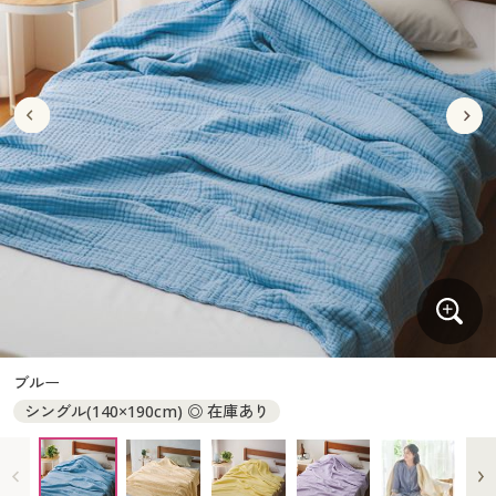
大きいサイズ
制服・スクールすべて
美容・健康・サプリメント
寝具・ベッド
制服・スクール
美容・健康通販すべて
家具・収納
キッチン・雑貨・日用品
バーゲン
大きいサイズ通販すべて
制服・学生服
カーテン・ラグ・ファブリック
大きいサイズ
制服・スクールすべて
美容・健康・サプリメント
寝具・ベッド
詳細検索
バーゲンセール
大きいサイズ レディース服
ジュニア・ティーンズ下着
バーゲン
大きいサイズ通販すべて
制服・学生服
カーテン・ラグ・ファブリック
商品カテゴリ一覧
シークレットセール
大きいサイズ レディース下着
詳細検索
バーゲンセール
大きいサイズ レディース服
ジュニア・ティーンズ下着
カタログ
大きいサイズ メンズ
商品カテゴリ一覧
シークレットセール
大きいサイズ レディース下着
カタログ・チラシからのご注文
カタログ
大きいサイズ 事務・制服
大きいサイズ メンズ
デジタルカタログ
カタログ・チラシからのご注文
ブルー
大きいサイズ 事務・制服
シングル(140×190cm) ◎ 在庫あり
カタログ無料プレゼント
デジタルカタログ
会員メニュー