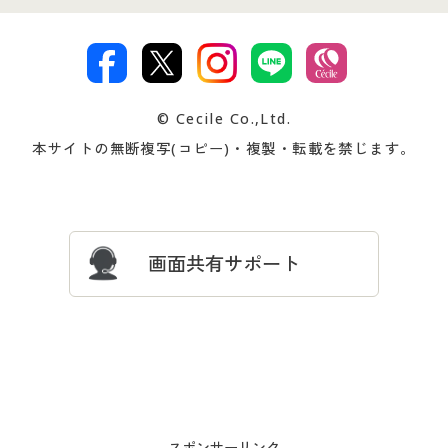
特定商取引法に基づく表示
古物営業法に基づく表示
カタログ・チラシからのご注
デジタルカタログ
ご注文は
お届けは
文
著作権・商標について
会社案内
交換・返品は
お支払は
カタログ無料プレゼント
特集一覧
© Cecile Co.,Ltd.
会員登録・お客様情報変更に
お客様番号・パスワードをお
本サイトの無断複写(コピー)・複製・転載を禁じます。
プレゼント＆キャンペーン
サイトマップ
ついて
忘れの場合
サイズガイド
よくある質問とお問い合わせ
画面共有サポート
- スポンサーリンク -