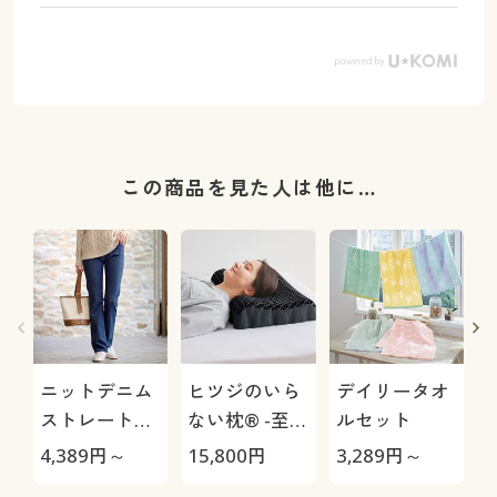
この商品を見た人は他に…
ニットデニム
ヒツジのいら
デイリータオ
ストレートパ
ない枕® -至
ルセット
ンツ(スマート
極-
4,389
円～
15,800
円
3,289
円～
1
ニットジーン