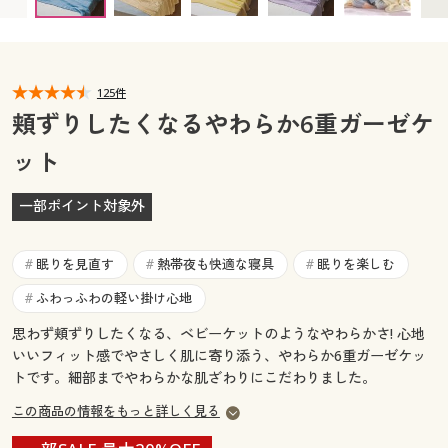
カタログ無料プレゼント
マイページ
会員メニュー
閲覧履歴
125件
マイページ
頬ずりしたくなるやわらか6重ガーゼケ
お気に入り
ット
閲覧履歴
サポート
一部ポイント対象外
お気に入り
ご利用ガイド
サポート
眠りを見直す
熱帯夜も快適な寝具
眠りを楽しむ
#
#
#
よくある質問とお問い合わせ
ふわっふわの軽い掛け心地
#
ご利用ガイド
思わず頬ずりしたくなる、ベビーケットのようなやわらかさ! 心地
いいフィット感でやさしく肌に寄り添う、やわらか6重ガーゼケッ
よくある質問とお問い合わせ
トです。細部までやわらかな肌ざわりにこだわりました。
この商品の情報をもっと詳しく見る