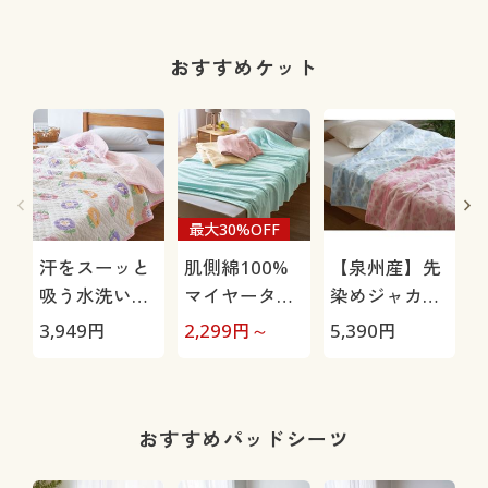
ズ)(全方向ス
トレッチ・や
わらか・選べ
おすすめケット
る4レング
ス・洗濯機
OK・1年中は
ける)
最大30%OFF
汗をスーッと
肌側綿100%
【泉州産】先
吸う水洗いキ
マイヤータオ
染めジャカー
ルトケット(肌
ルケット
ドタオルケッ
3,949
円
2,299
円～
5,390
円
6
布団)
ト
おすすめパッドシーツ