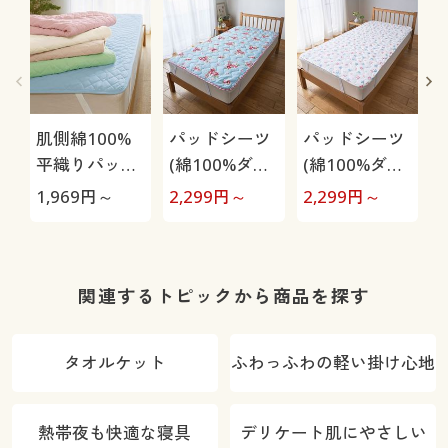
肌側綿100%
パッドシーツ
パッドシーツ
平織りパッド
(綿100%ダブ
(綿100%ダブ
シーツ
ルガーゼ・花
ルガーゼ・パ
ル
1,969
円～
2,299
円～
2,299
円～
1
柄)
ッチワーク柄)
関連するトピックから商品を探す
タオルケット
ふわっふわの軽い掛け心地
熱帯夜も快適な寝具
デリケート肌にやさしい