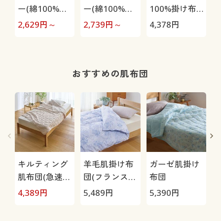
ー(綿100%ダ
ー(綿100%消
100%掛け布
ブルガーゼ・
臭しじら)
団カバー
2,629
円～
2,739
円～
4,378
円
3
パッチワーク
柄)
おすすめの肌布団
キルティング
羊毛肌掛け布
ガーゼ肌掛け
肌布団(急速乾
団(フランス産
布団
シリーズ)
プレミアムウ
4,389
円
5,489
円
5,390
円
6
ール使用)