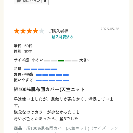
役に立った
0
2026-05-28
ご購入者様
購入確認済み
年代:
60代
性別:
女性
サイズ感
小さい
大きい
品質
お買い得感
使いやすさ
綿100%肌布団カバー(天竺ニット
早速使いましたが、肌触りが柔らかく、満足していま
す。
残念なのはカラーが少なかったこと
薄い水色とかあったら、星5でした
商品：
綿100%肌布団カバー(天竺ニット)（サイズ：シン