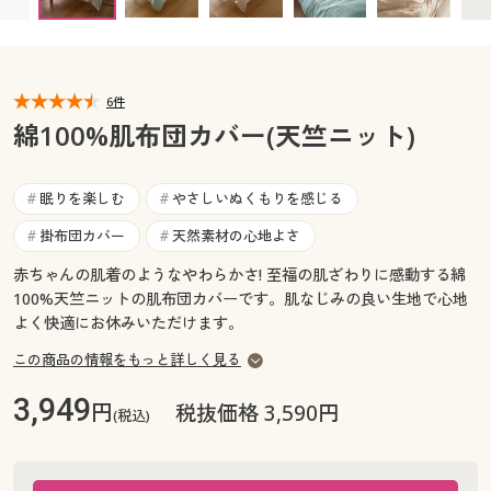
カタログ無料プレゼント
マイページ
会員メニュー
閲覧履歴
6件
マイページ
綿100%肌布団カバー(天竺ニット)
お気に入り
閲覧履歴
眠りを楽しむ
やさしいぬくもりを感じる
#
#
サポート
お気に入り
掛布団カバー
天然素材の心地よさ
#
#
ご利用ガイド
赤ちゃんの肌着のようなやわらかさ! 至福の肌ざわりに感動する綿
サポート
100%天竺ニットの肌布団カバーです。肌なじみの良い生地で心地
よく快適にお休みいただけます。
よくある質問とお問い合わせ
ご利用ガイド
この商品の情報をもっと詳しく見る
よくある質問とお問い合わせ
3,949
円
税抜価格 3,590円
(税込)