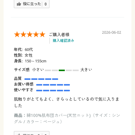
役に立った
0
2026-06-02
ご購入者様
購入確認済み
年代:
60代
性別:
女性
身長:
150～155cm
サイズ感
小さい
大きい
品質
お買い得感
使いやすさ
肌触りがとてもよく、さらっとしているので気に入りま
した
商品：
綿100%肌布団カバー(天竺ニット)（サイズ：シン
グル / カラー：ベージュ）