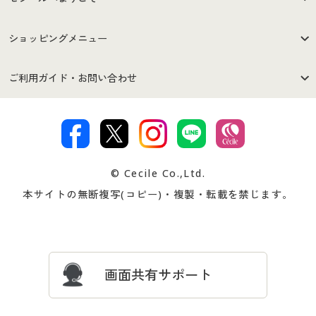
はじめての方へ
ご利用環境について
ショッピングメニュー
セシールご利用規約
プライバシーポリシー
商品カテゴリ
バーゲンセール
ご利用ガイド・お問い合わせ
特定商取引法に基づく表示
古物営業法に基づく表示
カタログ・チラシからのご注
デジタルカタログ
ご注文は
お届けは
文
著作権・商標について
会社案内
交換・返品は
お支払は
カタログ無料プレゼント
特集一覧
© Cecile Co.,Ltd.
会員登録・お客様情報変更に
お客様番号・パスワードをお
本サイトの無断複写(コピー)・複製・転載を禁じます。
プレゼント＆キャンペーン
サイトマップ
ついて
忘れの場合
サイズガイド
よくある質問とお問い合わせ
画面共有サポート