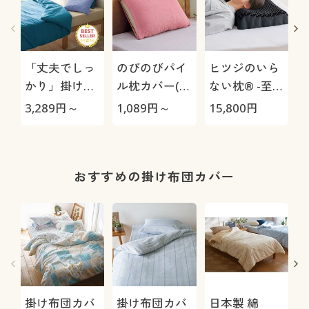
「丈夫でしっ
のびのびパイ
ヒツジのいら
かり」掛け布
ル枕カバー(無
ない枕® -至
団カバー(綿
地)
極-
3,289
円～
1,089
円～
15,800
円
1
100%ツイル)
おすすめの掛け布団カバー
掛け布団カバ
掛け布団カバ
日本製 綿