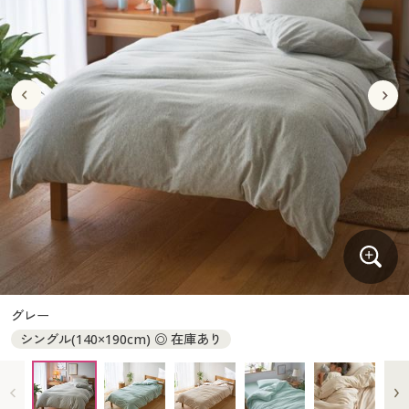
大きいサイズ
制服・スクールすべて
美容・健康・サプリメント
寝具・ベッド
制服・スクール
美容・健康通販すべて
家具・収納
キッチン・雑貨・日用品
バーゲン
大きいサイズ通販すべて
制服・学生服
カーテン・ラグ・ファブリック
大きいサイズ
制服・スクールすべて
美容・健康・サプリメント
寝具・ベッド
詳細検索
バーゲンセール
大きいサイズ レディース服
ジュニア・ティーンズ下着
バーゲン
大きいサイズ通販すべて
制服・学生服
カーテン・ラグ・ファブリック
商品カテゴリ一覧
シークレットセール
大きいサイズ レディース下着
詳細検索
バーゲンセール
大きいサイズ レディース服
ジュニア・ティーンズ下着
カタログ
大きいサイズ メンズ
商品カテゴリ一覧
シークレットセール
大きいサイズ レディース下着
カタログ・チラシからのご注文
カタログ
大きいサイズ 事務・制服
大きいサイズ メンズ
デジタルカタログ
カタログ・チラシからのご注文
グレー
大きいサイズ 事務・制服
シングル(140×190cm) ◎ 在庫あり
カタログ無料プレゼント
デジタルカタログ
会員メニュー