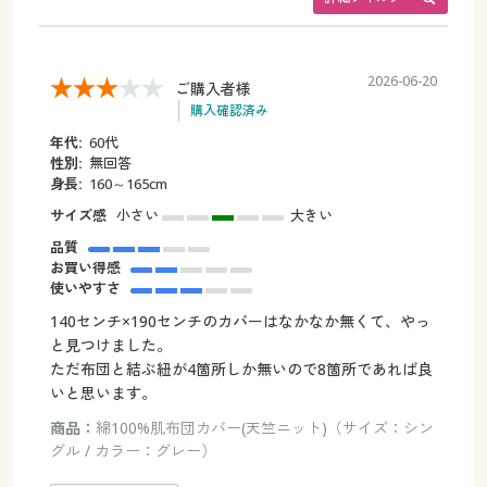
2026-06-20
ご購入者様
購入確認済み
年代:
60代
性別:
無回答
身長:
160～165cm
サイズ感
小さい
大きい
品質
お買い得感
使いやすさ
140センチ×190センチのカバーはなかなか無くて、やっ
と見つけました。
ただ布団と結ぶ紐が4箇所しか無いので8箇所であれば良
いと思います。
商品：
綿100%肌布団カバー(天竺ニット)（サイズ：シン
グル / カラー：グレー）