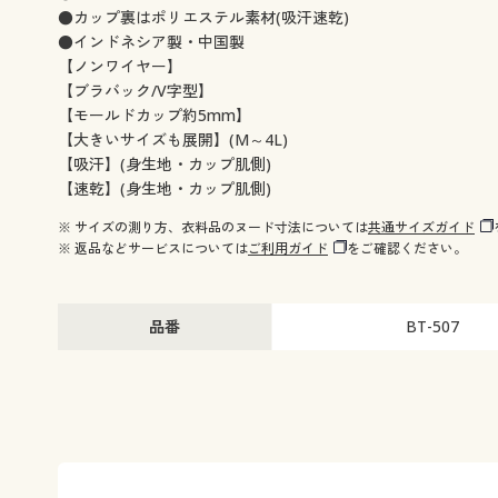
●カップ裏はポリエステル素材(吸汗速乾)
●インドネシア製・中国製
【ノンワイヤー】
【ブラバック/V字型】
【モールドカップ約5mm】
【大きいサイズも展開】(M～4L)
【吸汗】(身生地・カップ肌側)
【速乾】(身生地・カップ肌側)
※ サイズの測り方、衣料品のヌード寸法については
共通サイズガイド
※ 返品などサービスについては
ご利用ガイド
をご確認ください。
品番
BT-507