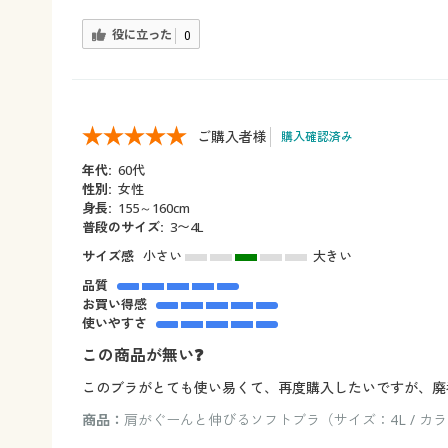
役に立った
0
ご購入者様
購入確認済み
年代:
60代
性別:
女性
身長:
155～160cm
普段のサイズ:
3〜4L
サイズ感
小さい
大きい
品質
お買い得感
使いやすさ
この商品が無い❓
このブラがとても使い易くて、再度購入したいですが、廃
商品：
肩がぐーんと伸びるソフトブラ（サイズ：4L / カ