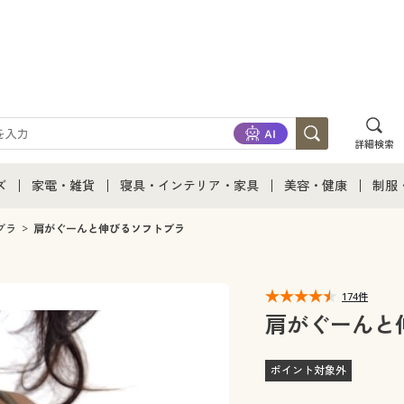
詳細検索
ズ
家電・雑貨
寝具・インテリア・家具
美容・健康
制服
て
ズ通販すべて
家電・雑貨すべて
寝具・インテリア・家具通販すべて
美容・健康通販すべ
制服
ブラ
肩がぐーんと伸びるソフトブラ
ズファッション
家電
家具・収納
美容・健康・サプリ
制服
174件
ズ下着
キッチン・雑貨・日用品
寝具・ベッド
ジュ
肩がぐーんと
着
カーテン・ラグ・ファブリック
ポイント対象外