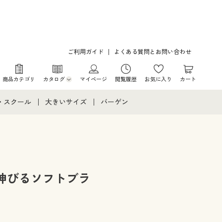
ご利用ガイド
よくある質問とお問い合わせ
商品カテゴリ
カタログ
マイページ
閲覧履歴
お気に入り
カート
カタログ・チラシからのご注文
・スクール
大きいサイズ
バーゲン
デジタルカタログ
て
・スクールすべて
大きいサイズ通販すべて
バーゲンセール
カタログ無料プレゼント
メント
・学生服
大きいサイズ レディース服
シークレットセール
ニア・ティーンズ下着
大きいサイズ レディース下着
伸びるソフトブラ
大きいサイズ メンズ