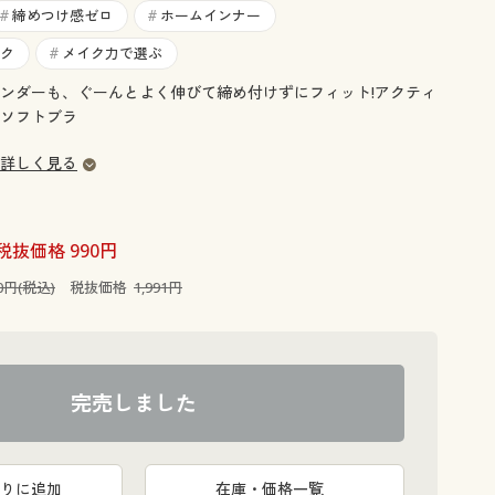
大きいサイズ 事務・制服
締めつけ感ゼロ
ホームインナー
#
#
ク
メイク力で選ぶ
#
ンダーも、ぐーんとよく伸びて締め付けずにフィット!アクティ
ソフトブラ
詳しく見る
税抜価格 990円
90円(税込)
税抜価格
1,991円
完売しました
ブラック
りに追加
在庫・価格一覧