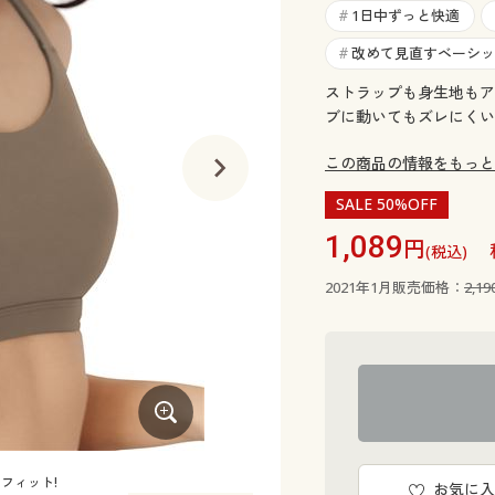
1日中ずっと快適
#
改めて見直すベーシッ
#
ストラップも身生地もア
ブに動いてもズレにくい
この商品の情報をもっと
SALE 50%OFF
1,089
円
(税込)
2021年1月販売価格：
2,1
フィット!
バックスタイル
お気に入