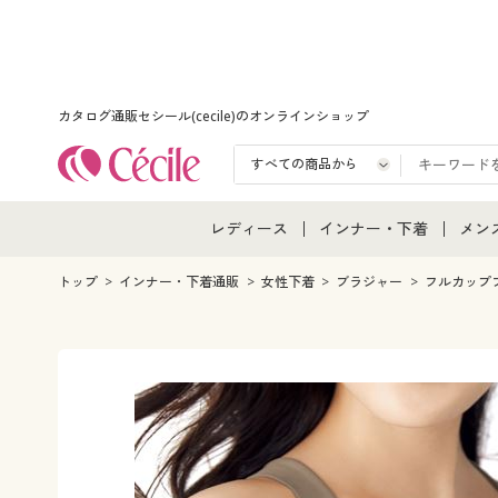
カタログ通販セシール(cecile)のオンラインショップ
レディース
インナー・下着
メン
レディース通販すべて
インナー・下着通販すべ
メン
トップ
インナー・下着通販
女性下着
ブラジャー
フルカップ
レディースファッション
女性下着
メン
女性下着
メンズ下着
メン
ジュニア・ティーンズ下