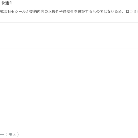
快適さ
。株式会社セシールが要約内容の正確性や適切性を保証するものではないため、口コミ
ラー：モカ）