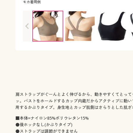
モカ着用例
(1)ボリュームに合わせてなじむサイドギャザー仕様。
肩ストラップがぐーんとよく伸びるから、動きやすくてとって
ッ。バストをホールドするカップ内蔵だからアクティブに動い
用するかぶりタイプ。身生地とカップ肌側はさらりとした肌ざわ
■本体=ナイロン85%ポリウレタン15%
●後ホックなし(かぶりタイプ)
●ストラップは調節ができません