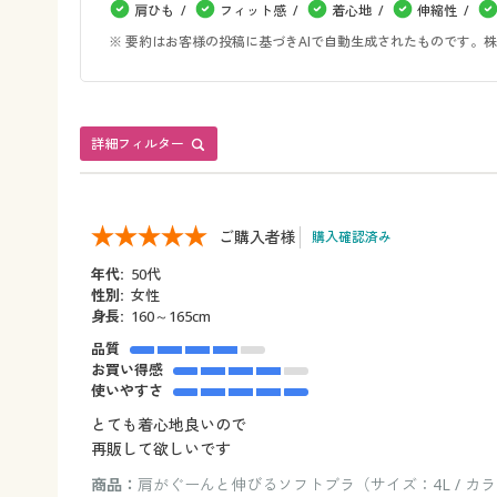
肩ひも
フィット感
着心地
伸縮性
※ 要約はお客様の投稿に基づきAIで自動生成されたものです
詳細フィルター
ご購入者様
購入確認済み
年代:
50代
性別:
女性
身長:
160～165cm
品質
お買い得感
使いやすさ
とても着心地良いので
再販して欲しいです
商品：
肩がぐーんと伸びるソフトブラ（サイズ：4L / カ