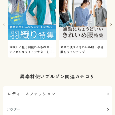
今欲しい軽く羽織れるものカー
通勤で使えるきれいめ服・事務
着
ディガン＆ライトアウターをご
服をラインナップ
プ
紹介
異素材使いブルゾン関連カテゴリ
レディースファッション
アウター