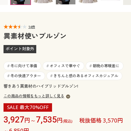
カタログ無料プレゼント
マイページ
会員メニュー
閲覧履歴
14件
マイページ
異素材使いブルゾン
お気に入り
閲覧履歴
ポイント対象外
サポート
お気に入り
冬に向けて準備
オフィスで華やぐ
朝晩の寒暖差に
#
#
#
ご利用ガイド
サポート
冬の快適アウター
きちんと感のあるオフィスカジュアル
#
#
響きあう異素材のハイブリッドブルゾン!
よくある質問とお問い合わせ
ご利用ガイド
この商品の情報をもっと詳しく見る
よくある質問とお問い合わせ
SALE 最大70%OFF
3,927
7,535
円～
円
税抜価格 3,570円
(税込)
～6,850円