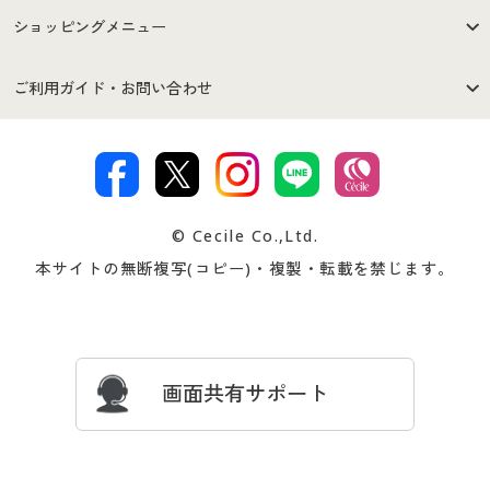
はじめての方へ
ご利用環境について
ショッピングメニュー
セシールご利用規約
プライバシーポリシー
商品カテゴリ
バーゲンセール
ご利用ガイド・お問い合わせ
特定商取引法に基づく表示
古物営業法に基づく表示
カタログ・チラシからのご注
デジタルカタログ
ご注文は
お届けは
文
著作権・商標について
会社案内
交換・返品は
お支払は
カタログ無料プレゼント
特集一覧
© Cecile Co.,Ltd.
会員登録・お客様情報変更に
お客様番号・パスワードをお
本サイトの無断複写(コピー)・複製・転載を禁じます。
プレゼント＆キャンペーン
サイトマップ
ついて
忘れの場合
サイズガイド
よくある質問とお問い合わせ
画面共有サポート