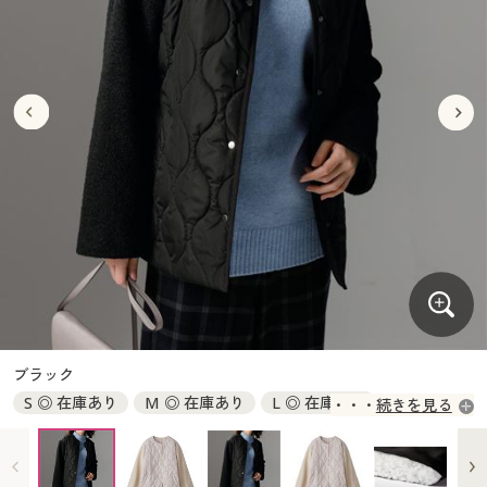
大きいサイズ
制服・スクールすべて
美容・健康・サプリメント
寝具・ベッド
制服・スクール
美容・健康通販すべて
家具・収納
キッチン・雑貨・日用品
バーゲン
大きいサイズ通販すべて
制服・学生服
カーテン・ラグ・ファブリック
大きいサイズ
制服・スクールすべて
美容・健康・サプリメント
寝具・ベッド
詳細検索
バーゲンセール
大きいサイズ レディース服
ジュニア・ティーンズ下着
バーゲン
大きいサイズ通販すべて
制服・学生服
カーテン・ラグ・ファブリック
商品カテゴリ一覧
シークレットセール
大きいサイズ レディース下着
詳細検索
バーゲンセール
大きいサイズ レディース服
ジュニア・ティーンズ下着
カタログ
大きいサイズ メンズ
商品カテゴリ一覧
シークレットセール
大きいサイズ レディース下着
カタログ・チラシからのご注文
カタログ
大きいサイズ 事務・制服
大きいサイズ メンズ
デジタルカタログ
カタログ・チラシからのご注文
ブラック
大きいサイズ 事務・制服
S ◎ 在庫あり
M ◎ 在庫あり
L ◎ 在庫あり
続きを見る
カタログ無料プレゼント
デジタルカタログ
LL ◎ 在庫あり
3L ○ 在庫わずか
会員メニュー