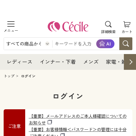
商品を探す
レディース
商品を探す
詳細検索
カート
インナー・下着
レディース通販すべて
レディース
メンズ
インナー・下着通販すべて
レディースファッション
インナー・下着
レディース通販すべて
レディース
インナー・下着
メンズ
家電・雑貨
家電・雑貨
メンズ通販すべて
女性下着
女性下着
メンズ
インナー・下着通販すべて
レディースファッション
トップ
ログイン
寝具・インテリア・家具
家電・雑貨すべて
メンズファッション
メンズ下着
家電・雑貨
メンズ通販すべて
女性下着
女性下着
ログイン
美容・健康
寝具・インテリア・家具通販すべて
家電
メンズ下着
ジュニア・ティーンズ下着
寝具・インテリア・家具
家電・雑貨すべて
メンズファッション
メンズ下着
【重要】メールアドレスのご本人様確認についての
制服・スクール
美容・健康通販すべて
家具・収納
お知らせ
キッチン・雑貨・日用品
美容・健康
寝具・インテリア・家具通販すべて
家電
ご注意
メンズ下着
ジュニア・ティーンズ下着
【重要】お客様情報＜パスワード＞の管理には十分