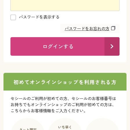
カタログ無料プレゼント
マイページ
会員メニュー
パスワードを表示する
閲覧履歴
パスワードをお忘れの方
マイページ
お気に入り
閲覧履歴
ログインする
サポート
お気に入り
ご利用ガイド
サポート
初めてオンラインショップを利用される方
よくある質問とお問い合わせ
ご利用ガイド
セシールのご利用が初めての方、セシールのお客様番号は
お持ちでもオンラインショップのご利用が初めての方は、
よくある質問とお問い合わせ
こちらからお客様情報をご入力ください。
いち早く
ネット限定