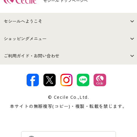
セシール トップページへ
セシールへようこそ
はじめての方へ
ご利用環境について
ショッピングメニュー
セシールご利用規約
プライバシーポリシー
商品カテゴリ
バーゲンセール
ご利用ガイド・お問い合わせ
特定商取引法に基づく表示
古物営業法に基づく表示
カタログ・チラシからのご注
デジタルカタログ
ご注文は
お届けは
文
著作権・商標について
会社案内
交換・返品は
お支払は
カタログ無料プレゼント
特集一覧
© Cecile Co.,Ltd.
会員登録・お客様情報変更に
お客様番号・パスワードをお
本サイトの無断複写(コピー)・複製・転載を禁じます。
プレゼント＆キャンペーン
サイトマップ
ついて
忘れの場合
サイズガイド
よくある質問とお問い合わせ