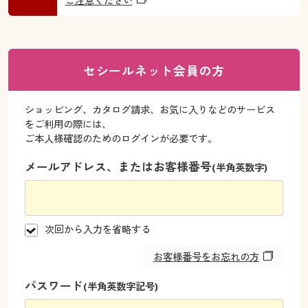
ご注意ください
大きいサイズ
制服・スクールすべて
美容・健康・サプリメント
寝具・ベッド
制服・スクール
美容・健康通販すべて
家具・収納
キッチン・雑貨・日用品
バーゲン
大きいサイズ通販すべて
制服・学生服
カーテン・ラグ・ファブリック
大きいサイズ
制服・スクールすべて
美容・健康・サプリメント
寝具・ベッド
セシールネット会員の方
詳細検索
バーゲンセール
大きいサイズ レディース服
ジュニア・ティーンズ下着
バーゲン
大きいサイズ通販すべて
制服・学生服
カーテン・ラグ・ファブリック
ショッピング、カタログ請求、お気に入りなどのサービス
商品カテゴリ一覧
シークレットセール
大きいサイズ レディース下着
をご利用の際には、
詳細検索
バーゲンセール
大きいサイズ レディース服
ジュニア・ティーンズ下着
ご本人様確認のためのログインが必要です。
カタログ
大きいサイズ メンズ
メールアドレス、またはお客様番号
商品カテゴリ一覧
(半角英数字)
シークレットセール
大きいサイズ レディース下着
カタログ・チラシからのご注文
カタログ
大きいサイズ 事務・制服
大きいサイズ メンズ
デジタルカタログ
次回から入力を省略する
カタログ・チラシからのご注文
大きいサイズ 事務・制服
お客様番号をお忘れの方
カタログ無料プレゼント
デジタルカタログ
パスワード
(半角英数字記号)
会員メニュー