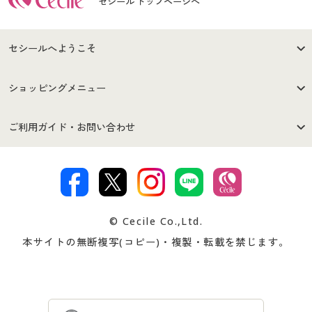
セシール トップページへ
セシールへようこそ
はじめての方へ
ご利用環境について
ショッピングメニュー
セシールご利用規約
プライバシーポリシー
商品カテゴリ
バーゲンセール
ご利用ガイド・お問い合わせ
特定商取引法に基づく表示
古物営業法に基づく表示
カタログ・チラシからのご注
デジタルカタログ
ご注文は
お届けは
文
著作権・商標について
会社案内
交換・返品は
お支払は
カタログ無料プレゼント
特集一覧
© Cecile Co.,Ltd.
会員登録・お客様情報変更に
お客様番号・パスワードをお
本サイトの無断複写(コピー)・複製・転載を禁じます。
プレゼント＆キャンペーン
サイトマップ
ついて
忘れの場合
サイズガイド
よくある質問とお問い合わせ