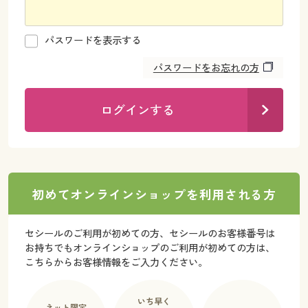
カタログ無料プレゼント
マイページ
会員メニュー
パスワードを表示する
閲覧履歴
パスワードをお忘れの方
マイページ
お気に入り
閲覧履歴
ログインする
サポート
お気に入り
ご利用ガイド
サポート
初めてオンラインショップを利用される方
よくある質問とお問い合わせ
ご利用ガイド
セシールのご利用が初めての方、セシールのお客様番号は
お持ちでもオンラインショップのご利用が初めての方は、
よくある質問とお問い合わせ
こちらからお客様情報をご入力ください。
いち早く
ネット限定