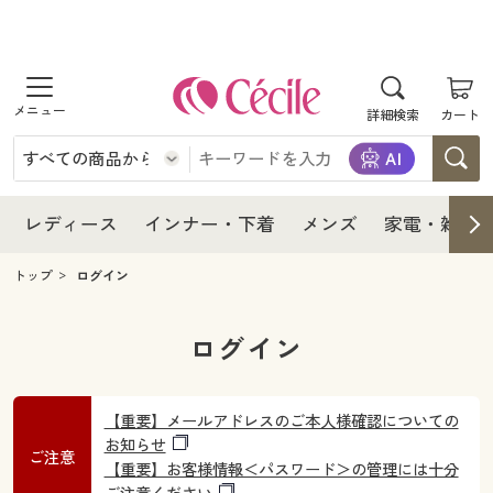
商品を探す
レディース
商品を探す
詳細検索
カート
インナー・下着
レディース通販すべて
レディース
メンズ
インナー・下着通販すべて
レディースファッション
インナー・下着
レディース通販すべて
レディース
インナー・下着
メンズ
家電・雑貨
家電・雑貨
メンズ通販すべて
女性下着
女性下着
メンズ
インナー・下着通販すべて
レディースファッション
トップ
ログイン
寝具・インテリア・家具
家電・雑貨すべて
メンズファッション
メンズ下着
家電・雑貨
メンズ通販すべて
女性下着
女性下着
ログイン
美容・健康
寝具・インテリア・家具通販すべて
家電
メンズ下着
ジュニア・ティーンズ下着
寝具・インテリア・家具
家電・雑貨すべて
メンズファッション
メンズ下着
【重要】メールアドレスのご本人様確認についての
制服・スクール
美容・健康通販すべて
家具・収納
お知らせ
キッチン・雑貨・日用品
美容・健康
寝具・インテリア・家具通販すべて
家電
ご注意
メンズ下着
ジュニア・ティーンズ下着
【重要】お客様情報＜パスワード＞の管理には十分