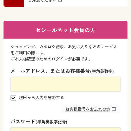
ご注意ください
大きいサイズ
制服・スクールすべて
美容・健康・サプリメント
寝具・ベッド
制服・スクール
美容・健康通販すべて
家具・収納
キッチン・雑貨・日用品
バーゲン
大きいサイズ通販すべて
制服・学生服
カーテン・ラグ・ファブリック
大きいサイズ
制服・スクールすべて
美容・健康・サプリメント
寝具・ベッド
セシールネット会員の方
詳細検索
バーゲンセール
大きいサイズ レディース服
ジュニア・ティーンズ下着
バーゲン
大きいサイズ通販すべて
制服・学生服
カーテン・ラグ・ファブリック
ショッピング、カタログ請求、お気に入りなどのサービス
商品カテゴリ一覧
シークレットセール
大きいサイズ レディース下着
をご利用の際には、
詳細検索
バーゲンセール
大きいサイズ レディース服
ジュニア・ティーンズ下着
ご本人様確認のためのログインが必要です。
カタログ
大きいサイズ メンズ
メールアドレス、またはお客様番号
商品カテゴリ一覧
(半角英数字)
シークレットセール
大きいサイズ レディース下着
カタログ・チラシからのご注文
カタログ
大きいサイズ 事務・制服
大きいサイズ メンズ
デジタルカタログ
次回から入力を省略する
カタログ・チラシからのご注文
大きいサイズ 事務・制服
お客様番号をお忘れの方
カタログ無料プレゼント
デジタルカタログ
パスワード
(半角英数字記号)
会員メニュー