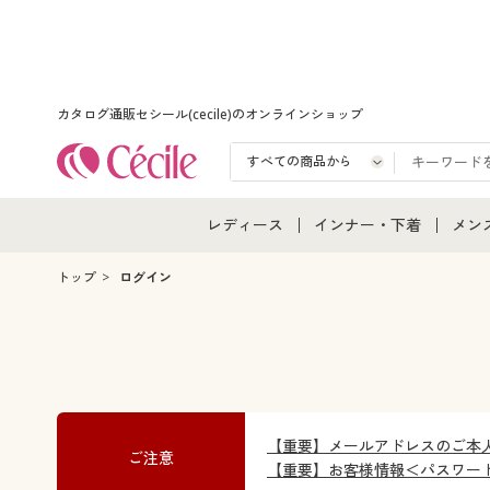
カタログ通販セシール(cecile)のオンラインショップ
レディース
インナー・下着
メン
レディース通販すべて
インナー・下着通販すべ
メン
トップ
ログイン
レディースファッション
女性下着
メン
女性下着
メンズ下着
メン
ジュニア・ティーンズ下
【重要】メールアドレスのご本
ご注意
【重要】お客様情報＜パスワー