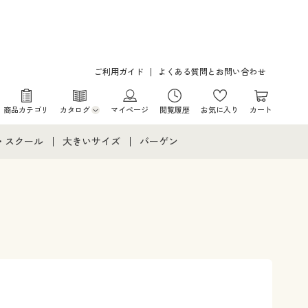
ご利用ガイド
よくある質問とお問い合わせ
商品カテゴリ
カタログ
マイページ
閲覧履歴
お気に入り
カート
カタログ・チラシからのご注文
・スクール
大きいサイズ
バーゲン
デジタルカタログ
て
・スクールすべて
大きいサイズ通販すべて
バーゲンセール
カタログ無料プレゼント
メント
・学生服
大きいサイズ レディース服
シークレットセール
ニア・ティーンズ下着
大きいサイズ レディース下着
大きいサイズ メンズ