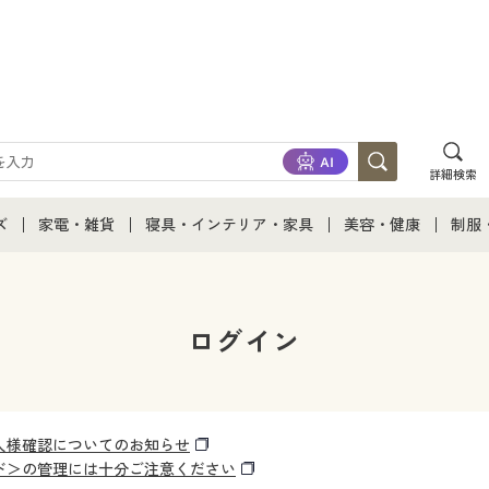
詳細検索
ズ
家電・雑貨
寝具・インテリア・家具
美容・健康
制服
て
ズ通販すべて
家電・雑貨すべて
寝具・インテリア・家具通販すべて
美容・健康通販すべ
制服
ズファッション
家電
家具・収納
美容・健康・サプリ
制服
ログイン
ズ下着
キッチン・雑貨・日用品
寝具・ベッド
ジュ
着
カーテン・ラグ・ファブリック
人様確認についてのお知らせ
ド＞の管理には十分ご注意ください