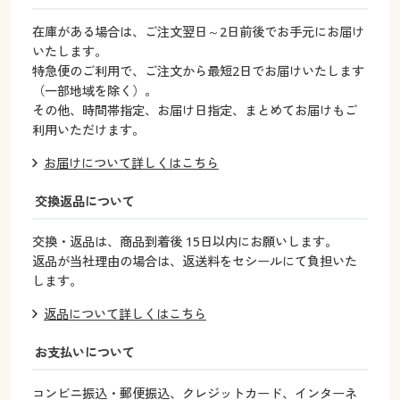
お気に入りについて
在庫がある場合は、ご注文翌日～2日前後でお手元にお届け
いたします。
特急便のご利用で、ご注文から最短2日でお届けいたします
ソーシャルメディアのご利用について
（一部地域を除く）。
その他、時間帯指定、お届け日指定、まとめてお届けもご
商品情報について
利用いただけます。
共通サイズガイド
お届けについて詳しくはこちら
交換返品について
レディースアウターウェア サイズガイド
交換・返品は、商品到着後 15日以内にお願いします。
レディースインナーウェア サイズガイド
返品が当社理由の場合は、返送料をセシールにて負担いた
します。
メンズ サイズガイド
返品について詳しくはこちら
お支払いについて
ティーンズ・キッズ サイズガイド
コンビニ振込・郵便振込、クレジットカード、インターネ