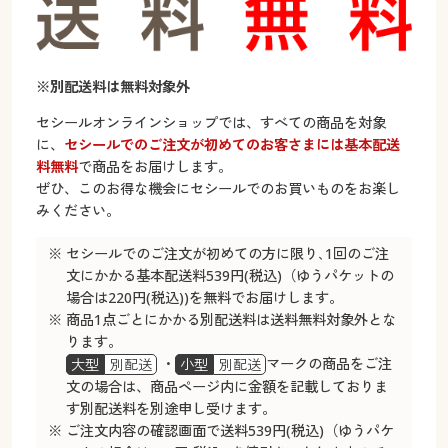
著作権・商標について
ショッピングについて
※別配送料は無料対象外
ご注文は
セシールオンラインショップでは、すべての商品を対象
に、
セシールでのご注文が初めてのお客さまには基本配送
料無料
で商品をお届けします。
お届けは
ぜひ、このお得な機会にセシールでのお買いものをお楽し
みください。
交換・返品は
※ セシールでのご注文が初めての方に限り､1回のご注
文にかかる基本配送料539円(税込)（ゆうパケットの
お支払いは
場合は220円(税込))を無料でお届けします。
※ 商品1点ごとにかかる別配送料は送料無料対象外とな
会員登録・お客様情報について
ります。
・
マークの商品をご注
大型
別配送
小型
別配送
セシールネット会員規約
文の場合は、商品ページ内に金額を記載しておりま
す別配送料を別途申し受けます。
※ ご注文内容の確認画面で送料539円(税込)（ゆうパケ
会員登録・お客様情報変更について