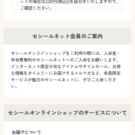
ットの場合は220円(税込))を値引きいたしますので、
ご確認ください。
お客様番号・パスワードをお忘れの場合
お得＆便利なサービスについて
セシールネット会員のご案内
セシールスマイルポイントのご案内
セシールオンラインショップをご利用の際には、入会金・
キャンペーン番号・セシールクーポンについて
年会費無料のセシールネットへのご入会をお願いします。
インターネット限定の旬なアイテムやタイムセール、お得
な情報をタイムリーにお届けするメルマガなど、会員限定
メールマガジン・自動配信メールについて
サービスが魅力のセシールネットに、ぜひご入会くださ
い。
検索のヒント
口コミガイドライン
セシールオンラインショップのサービスについて
シークレットセール案内
お届けについて