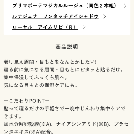
プリマボーテマジカルルージュ（同色２本組）
ルナジェナ ワンタッチアイシャドウ
ローヤル アイムリピ（Ｒ）
商品説明
老け見え眉間・目もとをなんとかしたい!
寝る前に気になる眉間・目もとにピタッと貼るだけ。
集中保湿してふっくら肌へ。
気になる目もとの保湿ケアにも。
ーこだわりPOINTー
貼って寝るだけの手軽さで一晩中じんわり集中ケアで
きます。
加水分解卵殻膜(※A)、ナイアシンアミド(※B)、プラセ
ンタエキス(※A)配合。