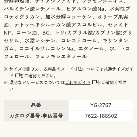
分解卵殻膜、ナイアシンアミド、プラセンタエキス、
パルミチン酸レチノール、ヒアルロン酸Na、水溶性プ
ロテオグリカン、加水分解コラーゲン、オリーブ果実
油、テトラヘキシルデカン酸アスコルビル、セラミド
NP、コーン油、BG、トリ(カプリル酸/カプリン酸)グリ
セリル、水添レシチン、コレステロール、キサンタン
ガム、ココイルサルコシンNa、エタノール、水、トコ
フェロール、フェノキシエタノール
※ サイズの測り方、衣料品のヌード寸法については
共通サイズガイ
ド
をご確認ください。
※ 返品などサービスについては
ご利用ガイド
をご確認くださ
い。
品番
YG-2767
カタログ番号-申込番号
7622-188502