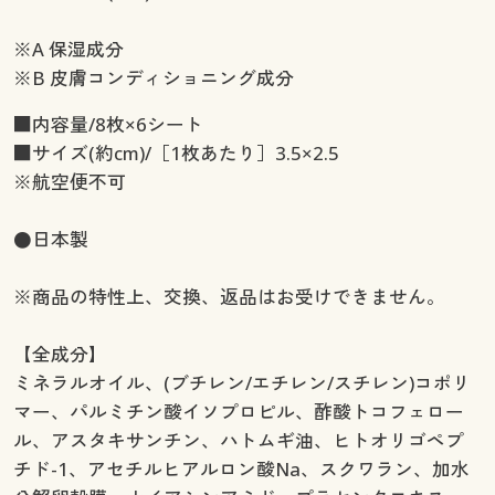
※A 保湿成分
※B 皮膚コンディショニング成分
■内容量/8枚×6シート
■サイズ(約cm)/［1枚あたり］3.5×2.5
※航空便不可
●日本製
※商品の特性上、交換、返品はお受けできません。
【全成分】
ミネラルオイル、(ブチレン/エチレン/スチレン)コポリ
マー、パルミチン酸イソプロピル、酢酸トコフェロー
ル、アスタキサンチン、ハトムギ油、ヒトオリゴペプ
チド-1、アセチルヒアルロン酸Na、スクワラン、加水