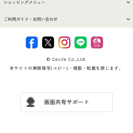
はじめての方へ
ご利用環境について
ショッピングメニュー
セシールご利用規約
プライバシーポリシー
商品カテゴリ
バーゲンセール
ご利用ガイド・お問い合わせ
特定商取引法に基づく表示
古物営業法に基づく表示
カタログ・チラシからのご注
デジタルカタログ
ご注文は
お届けは
文
著作権・商標について
会社案内
交換・返品は
お支払は
カタログ無料プレゼント
特集一覧
© Cecile Co.,Ltd.
会員登録・お客様情報変更に
お客様番号・パスワードをお
本サイトの無断複写(コピー)・複製・転載を禁じます。
プレゼント＆キャンペーン
サイトマップ
ついて
忘れの場合
サイズガイド
よくある質問とお問い合わせ
画面共有サポート