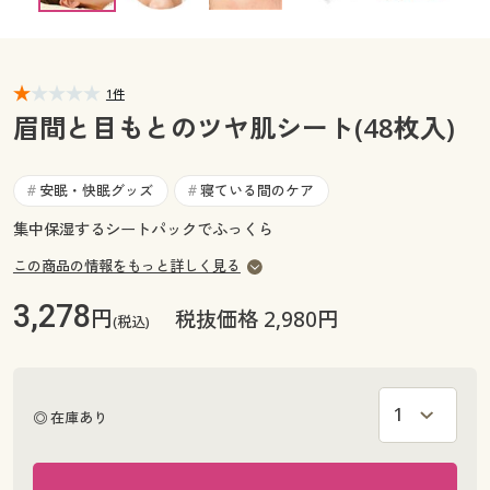
カタログ無料プレゼント
マイページ
会員メニュー
1件
閲覧履歴
マイページ
眉間と目もとのツヤ肌シート(48枚入)
お気に入り
閲覧履歴
安眠・快眠グッズ
寝ている間のケア
#
#
サポート
集中保湿するシートパックでふっくら
お気に入り
ご利用ガイド
この商品の情報をもっと詳しく見る
サポート
3,278
円
税抜価格 2,980円
(税込)
よくある質問とお問い合わせ
ご利用ガイド
よくある質問とお問い合わせ
◎ 在庫あり