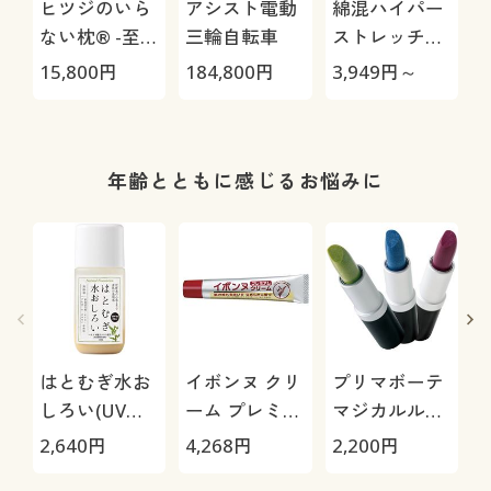
ヒツジのいら
アシスト電動
綿混ハイパー
ない枕® -至
三輪自転車
ストレッチベ
極-
イカーパンツ
15,800
円
184,800
円
3,949
円～
1
(吸汗速乾・ヨ
コストレッチ)
年齢とともに感じるお悩みに
はとむぎ水お
イボンヌ クリ
プリマボーテ
しろい(UVタ
ーム プレミア
マジカルルー
イプ)
ム
ジュ(同色2本
2,640
円
4,268
円
2,200
円
1
組)