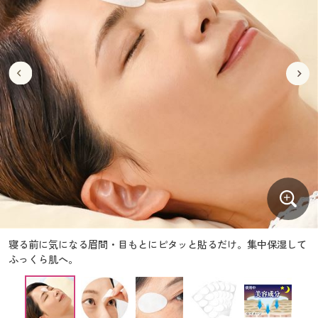
大きいサイズ
制服・スクールすべて
美容・健康・サプリメント
寝具・ベッド
制服・スクール
美容・健康通販すべて
家具・収納
キッチン・雑貨・日用品
バーゲン
大きいサイズ通販すべて
制服・学生服
カーテン・ラグ・ファブリック
大きいサイズ
制服・スクールすべて
美容・健康・サプリメント
寝具・ベッド
詳細検索
バーゲンセール
大きいサイズ レディース服
ジュニア・ティーンズ下着
バーゲン
大きいサイズ通販すべて
制服・学生服
カーテン・ラグ・ファブリック
商品カテゴリ一覧
シークレットセール
大きいサイズ レディース下着
詳細検索
バーゲンセール
大きいサイズ レディース服
ジュニア・ティーンズ下着
カタログ
大きいサイズ メンズ
商品カテゴリ一覧
シークレットセール
大きいサイズ レディース下着
カタログ・チラシからのご注文
カタログ
大きいサイズ 事務・制服
大きいサイズ メンズ
デジタルカタログ
カタログ・チラシからのご注文
寝る前に気になる眉間・目もとにピタッと貼るだけ。集中保湿して
大きいサイズ 事務・制服
ふっくら肌へ。
カタログ無料プレゼント
デジタルカタログ
会員メニュー