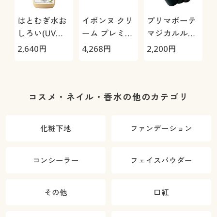
はとむぎ水お
イボンヌ クリ
プリマボーテ
しろい(UVタ
ーム プレミア
マジカルルー
イプ)
ム
ジュ(同色2本
2,640
円
4,268
円
2,200
円
1
組)
コスメ・ネイル・香水の他のカテゴリ
化粧下地
ファンデーション
コンシーラー
フェイスパウダー
その他
口紅