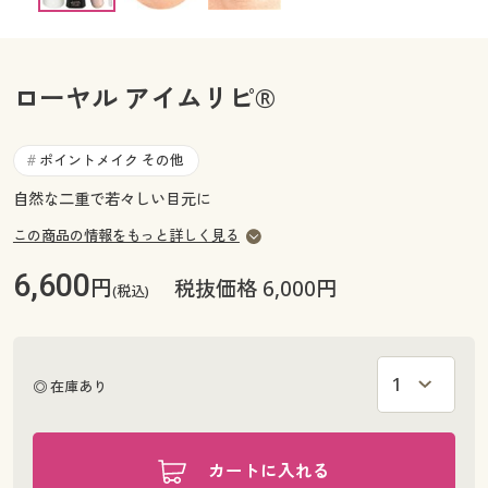
カタログ無料プレゼント
マイページ
会員メニュー
ローヤル アイムリピ®
閲覧履歴
マイページ
お気に入り
ポイントメイク その他
#
閲覧履歴
自然な二重で若々しい目元に
サポート
お気に入り
この商品の情報をもっと詳しく見る
ご利用ガイド
6,600
円
サポート
税抜価格 6,000円
(税込)
よくある質問とお問い合わせ
ご利用ガイド
◎ 在庫あり
よくある質問とお問い合わせ
カートに入れる