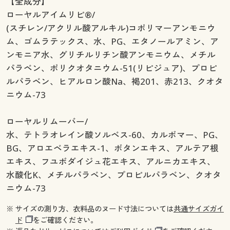
【全成分】
ローヤルアイムリピ®/
(スチレン/アクリル酸アルキル)コポリマーアンモニウ
ム、ゴムラテックス、水、PG、エタノールアミン、ア
ンモニア水、グリチルリチン酸アンモニウム、メチル
パラベン、ポリクオタニウム-51(リピジュア)、プロピ
ルパラベン、ヒアルロン酸Na、褐201、赤213、クオタ
ニウム-73
ローヤルリムーバー/
水、テトラオレイン酸ソルベス-60、カルボマー、PG、
BG、アロエベラエキス-1、ボタンエキス、アルテア根
エキス、フユボダイジュ花エキス、アルニカエキス、
水酸化K、メチルパラベン、プロピルパラベン、クオタ
ニウム-73
※ サイズの測り方、衣料品のヌード寸法については
共通サイズガイ
ド
をご確認ください。