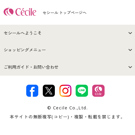
セシール トップページへ
セシールへようこそ
はじめての方へ
ご利用環境について
ショッピングメニュー
セシールご利用規約
プライバシーポリシー
商品カテゴリ
バーゲンセール
ご利用ガイド・お問い合わせ
特定商取引法に基づく表示
古物営業法に基づく表示
カタログ・チラシからのご注
デジタルカタログ
ご注文は
お届けは
文
著作権・商標について
会社案内
交換・返品は
お支払は
カタログ無料プレゼント
特集一覧
© Cecile Co.,Ltd.
会員登録・お客様情報変更に
お客様番号・パスワードをお
本サイトの無断複写(コピー)・複製・転載を禁じます。
プレゼント＆キャンペーン
サイトマップ
ついて
忘れの場合
サイズガイド
よくある質問とお問い合わせ