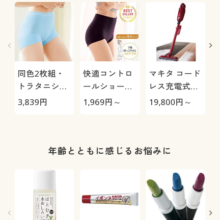
同色2枚組・
快適コントロ
マキタ コード
トラタニショ
ールショーツ/
レス充電式ク
ーツ(ずり上が
下腹を心地よ
リーナー
3,839
円
1,969
円～
19,800
円～
1
らない)(立体
くおさえる(は
CL115FDW
裁断・綿混・
きこみ丈深め)
1分丈)(はきこ
み丈深め)
年齢とともに感じるお悩みに