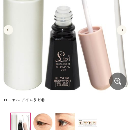
大きいサイズ
制服・スクールすべて
美容・健康・サプリメント
寝具・ベッド
制服・スクール
美容・健康通販すべて
家具・収納
キッチン・雑貨・日用品
バーゲン
大きいサイズ通販すべて
制服・学生服
カーテン・ラグ・ファブリック
大きいサイズ
制服・スクールすべて
美容・健康・サプリメント
寝具・ベッド
詳細検索
バーゲンセール
大きいサイズ レディース服
ジュニア・ティーンズ下着
バーゲン
大きいサイズ通販すべて
制服・学生服
カーテン・ラグ・ファブリック
商品カテゴリ一覧
シークレットセール
大きいサイズ レディース下着
詳細検索
バーゲンセール
大きいサイズ レディース服
ジュニア・ティーンズ下着
カタログ
大きいサイズ メンズ
商品カテゴリ一覧
シークレットセール
大きいサイズ レディース下着
カタログ・チラシからのご注文
カタログ
大きいサイズ 事務・制服
大きいサイズ メンズ
デジタルカタログ
カタログ・チラシからのご注文
ローヤル アイムリピ®
大きいサイズ 事務・制服
カタログ無料プレゼント
デジタルカタログ
会員メニュー