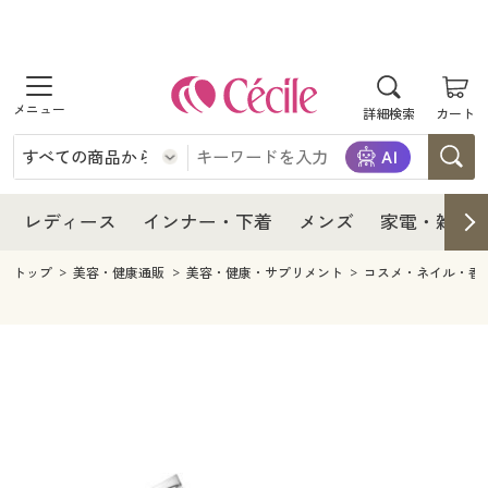
商品を探す
レディース
商品を探す
詳細検索
カート
インナー・下着
レディース通販すべて
レディース
メンズ
インナー・下着通販すべて
レディースファッション
インナー・下着
レディース通販すべて
レディース
インナー・下着
メンズ
家電・雑貨
家電・雑貨
メンズ通販すべて
女性下着
女性下着
メンズ
インナー・下着通販すべて
レディースファッション
トップ
美容・健康通販
美容・健康・サプリメント
コスメ・ネイル・香
寝具・インテリア・家具
家電・雑貨すべて
メンズファッション
メンズ下着
家電・雑貨
メンズ通販すべて
女性下着
女性下着
美容・健康
寝具・インテリア・家具通販すべて
家電
メンズ下着
ジュニア・ティーンズ下着
寝具・インテリア・家具
家電・雑貨すべて
メンズファッション
メンズ下着
制服・スクール
美容・健康通販すべて
家具・収納
キッチン・雑貨・日用品
美容・健康
寝具・インテリア・家具通販すべて
家電
メンズ下着
ジュニア・ティーンズ下着