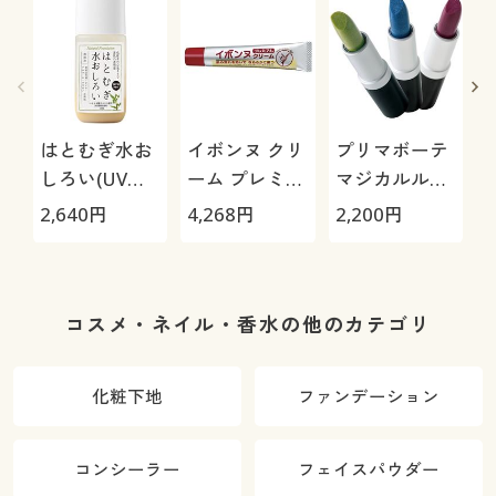
はとむぎ水お
イボンヌ クリ
プリマボーテ
しろい(UVタ
ーム プレミア
マジカルルー
イプ)
ム
ジュ(同色2本
2,640
円
4,268
円
2,200
円
6
組)
コスメ・ネイル・香水の他のカテゴリ
化粧下地
ファンデーション
コンシーラー
フェイスパウダー