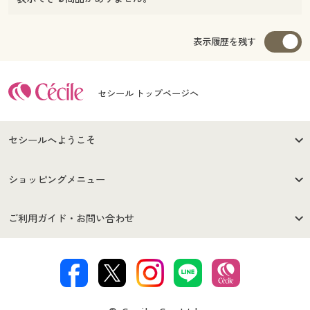
表示履歴を残す
セシール トップページへ
セシールへようこそ
はじめての方へ
ご利用環境について
ショッピングメニュー
セシールご利用規約
プライバシーポリシー
商品カテゴリ
バーゲンセール
ご利用ガイド・お問い合わせ
特定商取引法に基づく表示
古物営業法に基づく表示
カタログ・チラシからのご注
デジタルカタログ
ご注文は
お届けは
文
著作権・商標について
会社案内
交換・返品は
お支払は
カタログ無料プレゼント
特集一覧