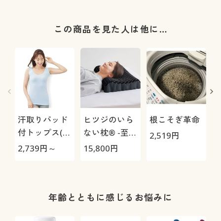
この商品を見た人は他に…
汗取りパッド
ヒツジのいら
根こそぎ革命
付トップス(前
ない枕® -至
2,519
円
汗キャッチャ
極-
2,739
円～
15,800
円
4
ー®カップ付
タイプ)
年齢とともに感じるお悩みに