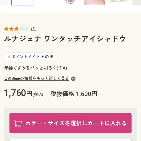
カタログ無料プレゼント
マイページ
会員メニュー
閲覧履歴
1件
マイページ
ルナジェナ ワンタッチアイシャドウ
お気に入り
閲覧履歴
ポイントメイク その他
#
サポート
お気に入り
年齢ぐすみをパッと明るく(※A)
ご利用ガイド
この商品の情報をもっと詳しく見る
サポート
1,760
円
税抜価格 1,600円
よくある質問とお問い合わせ
(税込)
ご利用ガイド
よくある質問とお問い合わせ
カラー・サイズを選択しカートに入れる