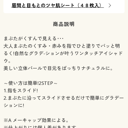
眉間と目もとのツヤ肌シート（４８枚入）
商品説明
まぶたがくすんで見える･･･
大人まぶたのくすみ・赤みを指でひと塗りでパッと明
るく!自然なグラデ-ションが叶うワンタッチアイシャド
ウ。
美しい立体パールで目元をぱっちりナチュラルに。
～使い方は簡単!2STEP～
1.指をスライド!
2.まぶたに沿ってスライドさせるだけで簡単にグラデー
ションに!
※A メーキャップ効果による。
※仕上がりには個人差があります。