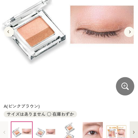
大きいサイズ
制服・スクールすべて
美容・健康・サプリメント
寝具・ベッド
制服・スクール
美容・健康通販すべて
家具・収納
キッチン・雑貨・日用品
バーゲン
大きいサイズ通販すべて
制服・学生服
カーテン・ラグ・ファブリック
大きいサイズ
制服・スクールすべて
美容・健康・サプリメント
寝具・ベッド
詳細検索
バーゲンセール
大きいサイズ レディース服
ジュニア・ティーンズ下着
バーゲン
大きいサイズ通販すべて
制服・学生服
カーテン・ラグ・ファブリック
商品カテゴリ一覧
シークレットセール
大きいサイズ レディース下着
詳細検索
バーゲンセール
大きいサイズ レディース服
ジュニア・ティーンズ下着
カタログ
大きいサイズ メンズ
商品カテゴリ一覧
シークレットセール
大きいサイズ レディース下着
カタログ・チラシからのご注文
カタログ
大きいサイズ 事務・制服
大きいサイズ メンズ
デジタルカタログ
カタログ・チラシからのご注文
A(ピンクブラウン)
大きいサイズ 事務・制服
サイズはありません ○ 在庫わずか
カタログ無料プレゼント
デジタルカタログ
会員メニュー