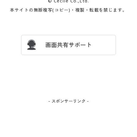
© Cecile Co.,Ltd.
会員登録・お客様情報変更に
お客様番号・パスワードをお
本サイトの無断複写(コピー)・複製・転載を禁じます。
プレゼント＆キャンペーン
サイトマップ
ついて
忘れの場合
サイズガイド
よくある質問とお問い合わせ
画面共有サポート
- スポンサーリンク -