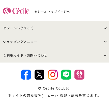
セシール トップページへ
セシールへようこそ
はじめての方へ
ご利用環境について
ショッピングメニュー
セシールご利用規約
プライバシーポリシー
商品カテゴリ
バーゲンセール
ご利用ガイド・お問い合わせ
特定商取引法に基づく表示
古物営業法に基づく表示
カタログ・チラシからのご注
デジタルカタログ
ご注文は
お届けは
文
著作権・商標について
会社案内
交換・返品は
お支払は
カタログ無料プレゼント
特集一覧
© Cecile Co.,Ltd.
会員登録・お客様情報変更に
お客様番号・パスワードをお
本サイトの無断複写(コピー)・複製・転載を禁じます。
プレゼント＆キャンペーン
サイトマップ
ついて
忘れの場合