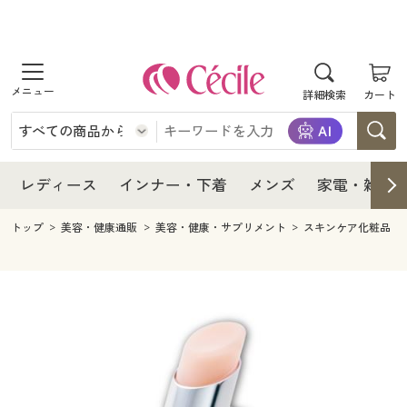
商品を探す
レディース
商品を探す
詳細検索
カート
インナー・下着
レディース通販すべて
レディース
メンズ
インナー・下着通販すべて
レディースファッション
インナー・下着
レディース通販すべて
レディース
インナー・下着
メンズ
家電・雑貨
家電・雑貨
メンズ通販すべて
女性下着
女性下着
メンズ
インナー・下着通販すべて
レディースファッション
トップ
美容・健康通販
美容・健康・サプリメント
スキンケア化粧品
寝具・インテリア・家具
家電・雑貨すべて
メンズファッション
メンズ下着
家電・雑貨
メンズ通販すべて
女性下着
女性下着
美容・健康
寝具・インテリア・家具通販すべて
家電
メンズ下着
ジュニア・ティーンズ下着
寝具・インテリア・家具
家電・雑貨すべて
メンズファッション
メンズ下着
制服・スクール
美容・健康通販すべて
家具・収納
キッチン・雑貨・日用品
美容・健康
寝具・インテリア・家具通販すべて
家電
メンズ下着
ジュニア・ティーンズ下着