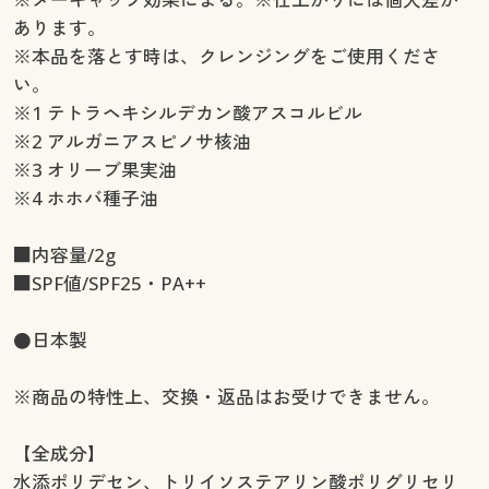
あります。
※本品を落とす時は、クレンジングをご使用くださ
い。
※1 テトラヘキシルデカン酸アスコルビル
※2 アルガニアスピノサ核油
※3 オリーブ果実油
※4 ホホバ種子油
■内容量/2g
■SPF値/SPF25・PA++
●日本製
※商品の特性上、交換・返品はお受けできません。
【全成分】
水添ポリデセン、トリイソステアリン酸ポリグリセリ