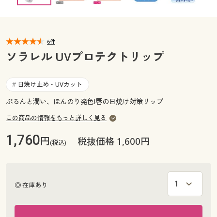
カタログ無料プレゼント
マイページ
会員メニュー
6件
閲覧履歴
マイページ
ソラレル UVプロテクトリップ
お気に入り
閲覧履歴
日焼け止め・UVカット
#
サポート
ぷるんと潤い、ほんのり発色!唇の日焼け対策リップ
お気に入り
ご利用ガイド
この商品の情報をもっと詳しく見る
サポート
1,760
円
税抜価格 1,600円
(税込)
よくある質問とお問い合わせ
ご利用ガイド
よくある質問とお問い合わせ
◎ 在庫あり