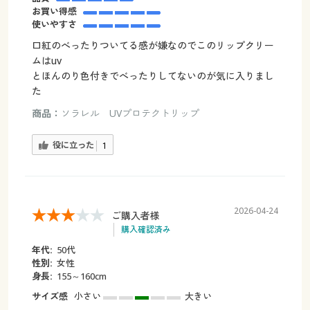
お買い得感
使いやすさ
口紅のべったりついてる感が嫌なのでこのリップクリー
ムはuv
とほんのり色付きでべったりしてないのが気に入りまし
た
商品：
ソラレル UVプロテクトリップ
役に立った
1
2026-04-24
ご購入者様
購入確認済み
年代:
50代
性別:
女性
身長:
155～160cm
サイズ感
小さい
大きい