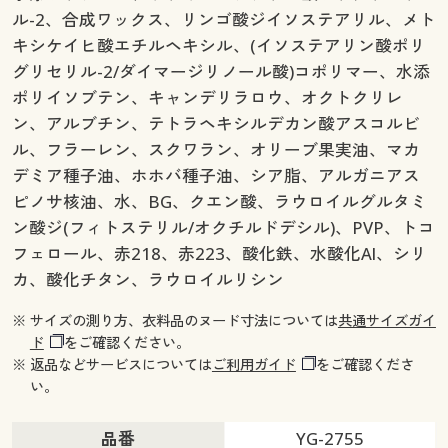
ル-2、合成ワックス、リンゴ酸ジイソステアリル、メト
キシケイヒ酸エチルヘキシル、(イソステアリン酸ポリ
グリセリル-2/ダイマージリノール酸)コポリマー、水添
ポリイソブテン、キャンデリラロウ、オクトクリレ
ン、アルブチン、テトラヘキシルデカン酸アスコルビ
ル、フラーレン、スクワラン、オリーブ果実油、マカ
デミア種子油、ホホバ種子油、シア脂、アルガニアス
ピノサ核油、水、BG、クエン酸、ラウロイルグルタミ
ン酸ジ(フィトステリル/オクチルドデシル)、PVP、トコ
フェロール、赤218、赤223、酸化鉄、水酸化Al、シリ
カ、酸化チタン、ラウロイルリシン
※ サイズの測り方、衣料品のヌード寸法については
共通サイズガイ
ド
をご確認ください。
※ 返品などサービスについては
ご利用ガイド
をご確認くださ
い。
品番
YG-2755