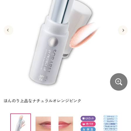
大きいサイズ
制服・スクールすべて
美容・健康・サプリメント
寝具・ベッド
制服・スクール
美容・健康通販すべて
家具・収納
キッチン・雑貨・日用品
バーゲン
大きいサイズ通販すべて
制服・学生服
カーテン・ラグ・ファブリック
大きいサイズ
制服・スクールすべて
美容・健康・サプリメント
寝具・ベッド
詳細検索
バーゲンセール
大きいサイズ レディース服
ジュニア・ティーンズ下着
バーゲン
大きいサイズ通販すべて
制服・学生服
カーテン・ラグ・ファブリック
商品カテゴリ一覧
シークレットセール
大きいサイズ レディース下着
詳細検索
バーゲンセール
大きいサイズ レディース服
ジュニア・ティーンズ下着
カタログ
大きいサイズ メンズ
商品カテゴリ一覧
シークレットセール
大きいサイズ レディース下着
カタログ・チラシからのご注文
カタログ
大きいサイズ 事務・制服
大きいサイズ メンズ
デジタルカタログ
カタログ・チラシからのご注文
ほんのり上品なナチュラルオレンジピンク
大きいサイズ 事務・制服
カタログ無料プレゼント
デジタルカタログ
会員メニュー