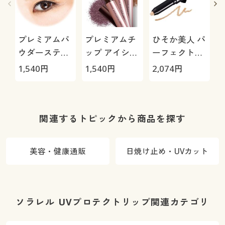
プレミアムパ
プレミアムチ
ひそか美人 パ
ウダースティ
ップ アイシャ
ーフェクトコ
ックアイブロ
ドウ<ペンシ
ンシーラー
(
1,540
円
1,540
円
2,074
円
2
ウ<ペンシル>
ル型>
関連するトピックから商品を探す
美容・健康通販
日焼け止め・UVカット
ソラレル UVプロテクトリップ関連カテゴリ