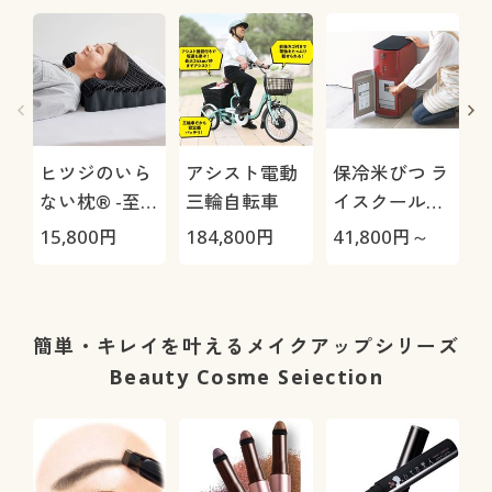
ヒツジのいら
アシスト電動
保冷米びつ ラ
ない枕® -至
三輪自転車
イスクール
極-
HRC-
15,800
円
184,800
円
41,800
円～
1
05S/HRC-10S
簡単・キレイを叶えるメイクアップシリーズ
Beauty Cosme Seiection