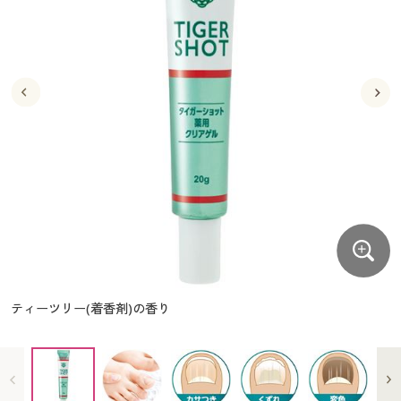
大きいサイズ
制服・スクールすべて
美容・健康・サプリメント
寝具・ベッド
制服・スクール
美容・健康通販すべて
家具・収納
キッチン・雑貨・日用品
バーゲン
大きいサイズ通販すべて
制服・学生服
カーテン・ラグ・ファブリック
大きいサイズ
制服・スクールすべて
美容・健康・サプリメント
寝具・ベッド
詳細検索
バーゲンセール
大きいサイズ レディース服
ジュニア・ティーンズ下着
バーゲン
大きいサイズ通販すべて
制服・学生服
カーテン・ラグ・ファブリック
商品カテゴリ一覧
シークレットセール
大きいサイズ レディース下着
詳細検索
バーゲンセール
大きいサイズ レディース服
ジュニア・ティーンズ下着
カタログ
大きいサイズ メンズ
商品カテゴリ一覧
シークレットセール
大きいサイズ レディース下着
カタログ・チラシからのご注文
カタログ
大きいサイズ 事務・制服
大きいサイズ メンズ
デジタルカタログ
カタログ・チラシからのご注文
ティーツリー(着香剤)の香り
大きいサイズ 事務・制服
カタログ無料プレゼント
デジタルカタログ
会員メニュー