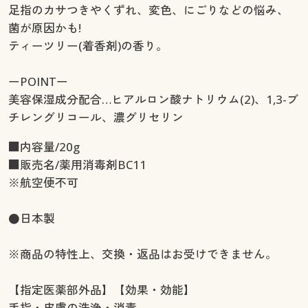
足指のカサつきやくずれ、変色、にごりなどの悩み、
菌が原因かも!
ティーツリー(着香剤)の香り。
ーPOINTー
美容保湿成分配合…ヒアルロン酸ナトリウム(2)、1,3-ブ
チレングリコール、濃グリセリン
■内容量/20g
■販売名/薬用消毒剤BC11
※航空便不可
●日本製
※商品の特性上、交換・返品はお受けできません。
【指定医薬部外品】【効果・効能】
手指・皮膚の洗浄・消毒