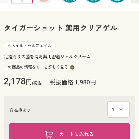
カタログ無料プレゼント
マイページ
会員メニュー
タイガーショット 薬用クリアゲル
閲覧履歴
マイページ
お気に入り
ネイル・セルフネイル
#
閲覧履歴
足指周りの菌を消毒薬用密着ジェルクリーム
サポート
お気に入り
この商品の情報をもっと詳しく見る
ご利用ガイド
2,178
円
サポート
税抜価格 1,980円
(税込)
よくある質問とお問い合わせ
ご利用ガイド
◎ 在庫あり
よくある質問とお問い合わせ
カートに入れる