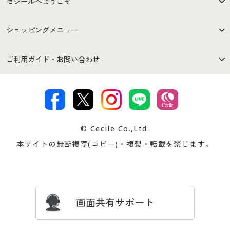
セシールへようこそ
はじめての方へ
ご利用環境について
ショッピングメニュー
セシールご利用規約
プライバシーポリシー
商品カテゴリ
バーゲンセール
ご利用ガイド・お問い合わせ
特定商取引法に基づく表示
古物営業法に基づく表示
カタログ・チラシからのご注
デジタルカタログ
ご注文は
お届けは
文
著作権・商標について
会社案内
交換・返品は
お支払は
カタログ無料プレゼント
特集一覧
© Cecile Co.,Ltd.
会員登録・お客様情報変更に
お客様番号・パスワードをお
本サイトの無断複写(コピー)・複製・転載を禁じます。
プレゼント＆キャンペーン
サイトマップ
ついて
忘れの場合
サイズガイド
よくある質問とお問い合わせ
画面共有サポート