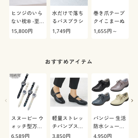
ヒツジのいら
水だけで落ち
巻き爪テープ
ない枕® -至
るバスブラシ
クイこまーぬ
極-
15,800
円
1,749
円
1,655
円～
1
おすすめアイテム
スヌーピー ウ
軽量ストレッ
パンジー 生活
ォッチ型万歩
チパンプス
防水シューズ
計(R)
4073(パンジ
4832
6,589
円
3,850
円
4,950
円
5