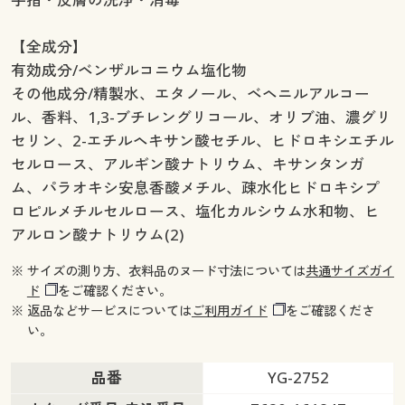
【全成分】
有効成分/ベンザルコニウム塩化物
その他成分/精製水、エタノール、ベヘニルアルコー
ル、香料、1,3-ブチレングリコール、オリブ油、濃グリ
セリン、2-エチルヘキサン酸セチル、ヒドロキシエチル
セルロース、アルギン酸ナトリウム、キサンタンガ
ム、パラオキシ安息香酸メチル、疎水化ヒドロキシプ
ロピルメチルセルロース、塩化カルシウム水和物、ヒ
アルロン酸ナトリウム(2)
※ サイズの測り方、衣料品のヌード寸法については
共通サイズガイ
ド
をご確認ください。
※ 返品などサービスについては
ご利用ガイド
をご確認くださ
い。
品番
YG-2752