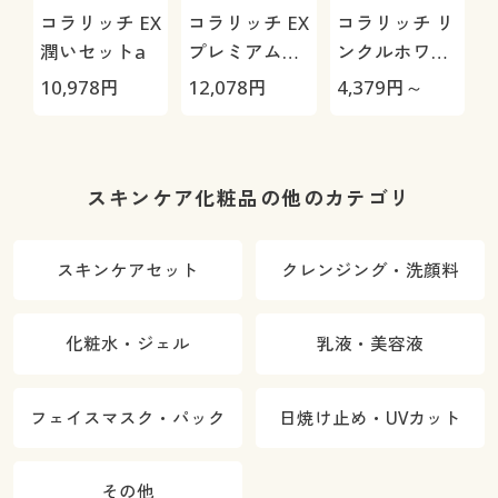
コラリッチ EX
コラリッチ EX
コラリッチ リ
潤いセットa
プレミアムお
ンクルホワイ
得セットa
ト クッション
10,978
円
12,078
円
4,379
円～
6
ファンデ―シ
ョン
スキンケア化粧品の他のカテゴリ
スキンケアセット
クレンジング・洗顔料
化粧水・ジェル
乳液・美容液
フェイスマスク・パック
日焼け止め・UVカット
その他