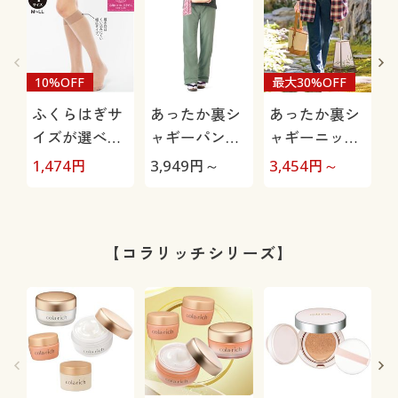
10%OFF
最大30%OFF
ふくらはぎサ
あったか裏シ
あったか裏シ
イズが選べる
ャギーパンツ
ャギーニット
ショートスト
(防寒パンツ・
デニム ストレ
極
1,474
円
3,949
円～
3,454
円～
1
ッキング・同
お散歩パン
ートパンツ(ス
色5足組(さら
ツ・ペットの
マートニット
り透明感・し
毛が付きにく
ジーンズ)(全
っかりサポー
い・人気商
方向ストレッ
【コラリッチシリーズ】
ト)
品・選べる股
チ・選べる股
下展開・節電
下4丈・節電
対策)
対策・UV)