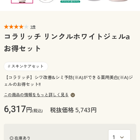
カタログ無料プレゼント
マイページ
会員メニュー
1件
閲覧履歴
マイページ
コラリッチ リンクルホワイトジェルa
お気に入り
お得セット
閲覧履歴
サポート
お気に入り
スキンケアセット
#
ご利用ガイド
【コラリッチ】シワ改善&シミ予防(※A)ができる薬用美白(※A)ジ
サポート
ェルのお得セット!!
よくある質問とお問い合わせ
この商品の情報をもっと詳しく見る
ご利用ガイド
6,317
円
税抜価格 5,743円
(税込)
よくある質問とお問い合わせ
◎ 在庫あり