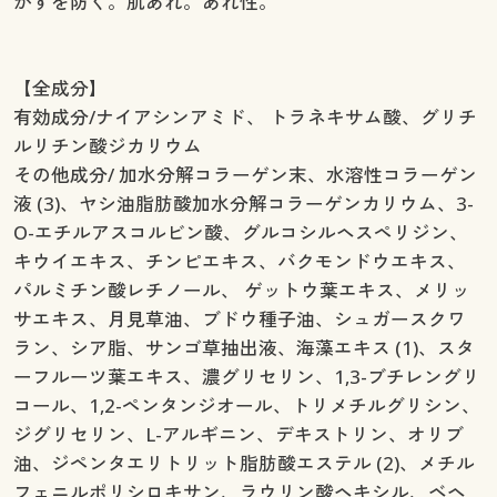
かすを防ぐ。肌あれ。あれ性。
【全成分】
有効成分/ナイアシンアミド、 トラネキサム酸、グリチ
ルリチン酸ジカリウム
その他成分/ 加水分解コラーゲン末、水溶性コラーゲン
液 (3)、ヤシ油脂肪酸加水分解コラーゲンカリウム、3-
O-エチルアスコルビン酸、グルコシルヘスペリジン、
キウイエキス、チンピエキス、バクモンドウエキス、
パルミチン酸レチノール、 ゲットウ葉エキス、メリッ
サエキス、月見草油、ブドウ種子油、シュガースクワ
ラン、シア脂、サンゴ草抽出液、海藻エキス (1)、スタ
ーフルーツ葉エキス、濃グリセリン、1,3-ブチレングリ
コール、1,2-ペンタンジオール、トリメチルグリシン、
ジグリセリン、L-アルギニン、デキストリン、オリブ
油、ジペンタエリトリット脂肪酸エステル (2)、メチル
フェニルポリシロキサン、ラウリン酸ヘキシル、ベヘ