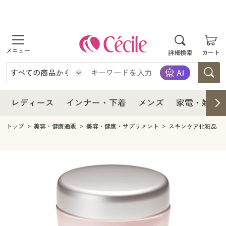
商品を探す
レディース
商品を探す
詳細検索
カート
インナー・下着
レディース通販すべて
レディース
メンズ
インナー・下着通販すべて
レディースファッション
インナー・下着
レディース通販すべて
レディース
インナー・下着
メンズ
家電・雑貨
家電・雑貨
メンズ通販すべて
女性下着
女性下着
メンズ
インナー・下着通販すべて
レディースファッション
トップ
美容・健康通販
美容・健康・サプリメント
スキンケア化粧品
寝具・インテリア・家具
家電・雑貨すべて
メンズファッション
メンズ下着
家電・雑貨
メンズ通販すべて
女性下着
女性下着
美容・健康
寝具・インテリア・家具通販すべて
家電
メンズ下着
ジュニア・ティーンズ下着
寝具・インテリア・家具
家電・雑貨すべて
メンズファッション
メンズ下着
制服・スクール
美容・健康通販すべて
家具・収納
キッチン・雑貨・日用品
美容・健康
寝具・インテリア・家具通販すべて
家電
メンズ下着
ジュニア・ティーンズ下着