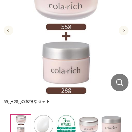
大きいサイズ
制服・スクールすべて
美容・健康・サプリメント
寝具・ベッド
制服・スクール
美容・健康通販すべて
家具・収納
キッチン・雑貨・日用品
バーゲン
大きいサイズ通販すべて
制服・学生服
カーテン・ラグ・ファブリック
大きいサイズ
制服・スクールすべて
美容・健康・サプリメント
寝具・ベッド
詳細検索
バーゲンセール
大きいサイズ レディース服
ジュニア・ティーンズ下着
バーゲン
大きいサイズ通販すべて
制服・学生服
カーテン・ラグ・ファブリック
商品カテゴリ一覧
シークレットセール
大きいサイズ レディース下着
詳細検索
バーゲンセール
大きいサイズ レディース服
ジュニア・ティーンズ下着
カタログ
大きいサイズ メンズ
商品カテゴリ一覧
シークレットセール
大きいサイズ レディース下着
カタログ・チラシからのご注文
カタログ
大きいサイズ 事務・制服
大きいサイズ メンズ
デジタルカタログ
カタログ・チラシからのご注文
55g+28gのお得なセット
大きいサイズ 事務・制服
カタログ無料プレゼント
デジタルカタログ
会員メニュー