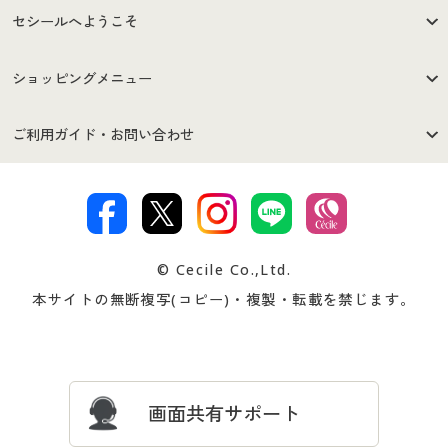
セシールへようこそ
はじめての方へ
ご利用環境について
ショッピングメニュー
セシールご利用規約
プライバシーポリシー
商品カテゴリ
バーゲンセール
ご利用ガイド・お問い合わせ
特定商取引法に基づく表示
古物営業法に基づく表示
カタログ・チラシからのご注
デジタルカタログ
ご注文は
お届けは
文
著作権・商標について
会社案内
交換・返品は
お支払は
カタログ無料プレゼント
特集一覧
© Cecile Co.,Ltd.
会員登録・お客様情報変更に
お客様番号・パスワードをお
本サイトの無断複写(コピー)・複製・転載を禁じます。
プレゼント＆キャンペーン
サイトマップ
ついて
忘れの場合
サイズガイド
よくある質問とお問い合わせ
画面共有サポート