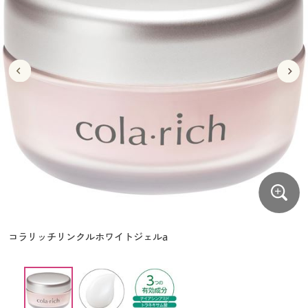
大きいサイズ
制服・スクールすべて
美容・健康・サプリメント
寝具・ベッド
制服・スクール
美容・健康通販すべて
家具・収納
キッチン・雑貨・日用品
バーゲン
大きいサイズ通販すべて
制服・学生服
カーテン・ラグ・ファブリック
大きいサイズ
制服・スクールすべて
美容・健康・サプリメント
寝具・ベッド
詳細検索
バーゲンセール
大きいサイズ レディース服
ジュニア・ティーンズ下着
バーゲン
大きいサイズ通販すべて
制服・学生服
カーテン・ラグ・ファブリック
商品カテゴリ一覧
シークレットセール
大きいサイズ レディース下着
詳細検索
バーゲンセール
大きいサイズ レディース服
ジュニア・ティーンズ下着
カタログ
大きいサイズ メンズ
商品カテゴリ一覧
シークレットセール
大きいサイズ レディース下着
カタログ・チラシからのご注文
カタログ
大きいサイズ 事務・制服
大きいサイズ メンズ
デジタルカタログ
カタログ・チラシからのご注文
コラリッチリンクルホワイトジェルa
大きいサイズ 事務・制服
カタログ無料プレゼント
デジタルカタログ
会員メニュー