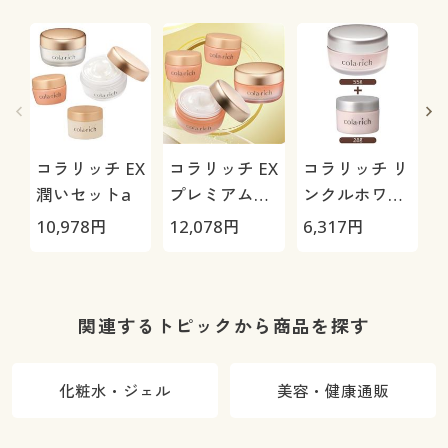
ト・選べる股
下4丈)
コラリッチ EX
コラリッチ EX
コラリッチ リ
潤いセットa
プレミアムお
ンクルホワイ
得セットa
トジェルaお
10,978
円
12,078
円
6,317
円
4
得セット
関連するトピックから商品を探す
化粧水・ジェル
美容・健康通販