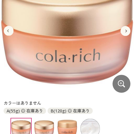
大きいサイズ
制服・スクールすべて
美容・健康・サプリメント
寝具・ベッド
制服・スクール
美容・健康通販すべて
家具・収納
キッチン・雑貨・日用品
バーゲン
大きいサイズ通販すべて
制服・学生服
カーテン・ラグ・ファブリック
大きいサイズ
制服・スクールすべて
美容・健康・サプリメント
寝具・ベッド
詳細検索
バーゲンセール
大きいサイズ レディース服
ジュニア・ティーンズ下着
バーゲン
大きいサイズ通販すべて
制服・学生服
カーテン・ラグ・ファブリック
商品カテゴリ一覧
シークレットセール
大きいサイズ レディース下着
詳細検索
バーゲンセール
大きいサイズ レディース服
ジュニア・ティーンズ下着
カタログ
大きいサイズ メンズ
商品カテゴリ一覧
シークレットセール
大きいサイズ レディース下着
カタログ・チラシからのご注文
カタログ
大きいサイズ 事務・制服
大きいサイズ メンズ
デジタルカタログ
カタログ・チラシからのご注文
カラーはありません
大きいサイズ 事務・制服
A(55g) ◎ 在庫あり
B(120g) ◎ 在庫あり
カタログ無料プレゼント
デジタルカタログ
会員メニュー