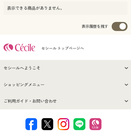
表示できる商品がありません。
表示履歴を残す
セシール トップページへ
セシールへようこそ
はじめての方へ
ご利用環境について
ショッピングメニュー
セシールご利用規約
プライバシーポリシー
商品カテゴリ
バーゲンセール
ご利用ガイド・お問い合わせ
特定商取引法に基づく表示
古物営業法に基づく表示
カタログ・チラシからのご注
デジタルカタログ
ご注文は
お届けは
文
著作権・商標について
会社案内
交換・返品は
お支払は