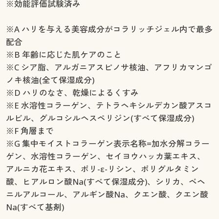
※効能評価試験済み
※A ハリを与える美容成分がコラリッチジェル内で最多
配合
※B 年齢に応じた肌ケアのこと
※C シア脂、アルガニアスピノサ核油、アフリカマンゴ
ノキ核油(全て保湿成分)
※D ハリのなさ、乾燥によるくすみ
※E 水溶性コラーゲン、テトラヘキシルデカン酸アスコ
ルビル、グルコシルヘスペリジン(すべて保湿成分)
※F 角層まで
※G 集中モイストコラーゲン表示名称=加水分解コラー
ゲン、水溶性コラーゲン、セイヨウハッカ葉エキス、
アルニカ花エキス、ポリ-ε-リシン、ポリグルタミン
酸、ヒアルロン酸Na(すべて保湿成分)、シリカ、ベヘ
ニルアルコール、アルギン酸Na、クエン酸、クエン酸
Na(すべて基剤)