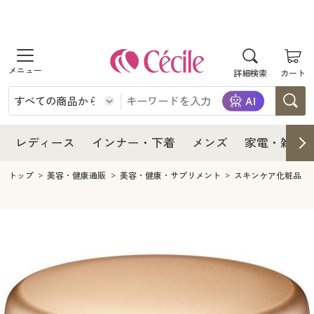
商品を探す
レディース
商品を探す
詳細検索
カート
インナー・下着
レディース通販すべて
レディース
メンズ
インナー・下着通販すべて
レディースファッション
インナー・下着
レディース通販すべて
レディース
インナー・下着
メンズ
家電・雑貨
家電・雑貨
メンズ通販すべて
女性下着
女性下着
メンズ
インナー・下着通販すべて
レディースファッション
トップ
美容・健康通販
美容・健康・サプリメント
スキンケア化粧品
寝具・インテリア・家具
家電・雑貨すべて
メンズファッション
メンズ下着
家電・雑貨
メンズ通販すべて
女性下着
女性下着
美容・健康
寝具・インテリア・家具通販すべて
家電
メンズ下着
ジュニア・ティーンズ下着
寝具・インテリア・家具
家電・雑貨すべて
メンズファッション
メンズ下着
制服・スクール
美容・健康通販すべて
家具・収納
キッチン・雑貨・日用品
美容・健康
寝具・インテリア・家具通販すべて
家電
メンズ下着
ジュニア・ティーンズ下着