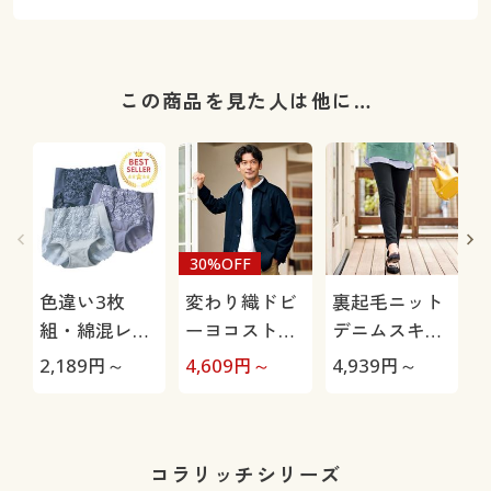
この商品を見た人は他に…
30%OFF
色違い3枚
変わり織ドビ
裏起毛ニット
組・綿混レー
ーヨコストレ
デニムスキニ
シィショーツ
ッチ・ジャケ
ーパンツ(スマ
2,189
円～
4,609
円～
4,939
円～
9
(ストレッチ)
ット(吸汗速
ートニットジ
M
(はきこみ丈ス
乾)
ーンズ)(全方
タンダード)
向ストレッ
チ・UVカッ
コラリッチシリーズ