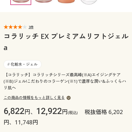
カタログ無料プレゼント
マイページ
会員メニュー
閲覧履歴
3件
マイページ
コラリッチ EX プレミアムリフトジェル
お気に入り
a
閲覧履歴
サポート
お気に入り
化粧水・ジェル
#
ご利用ガイド
【コラリッチ】コラリッチシリーズ最高峰(※A)エイジングケア
サポート
(※B)ジェル!こだわりのコラーゲン(※1)で濃厚な潤い&ふっくらハ
リ肌へ
よくある質問とお問い合わせ
ご利用ガイド
この商品の情報をもっと詳しく見る
よくある質問とお問い合わせ
6,822
12,922
円、
円
税抜価格 6,202
(税込)
円、11,748円