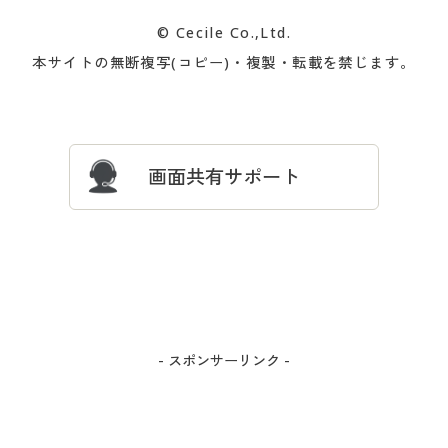
カタログ無料プレゼント
特集一覧
© Cecile Co.,Ltd.
会員登録・お客様情報変更に
お客様番号・パスワードをお
本サイトの無断複写(コピー)・複製・転載を禁じます。
プレゼント＆キャンペーン
サイトマップ
ついて
忘れの場合
サイズガイド
よくある質問とお問い合わせ
画面共有サポート
- スポンサーリンク -