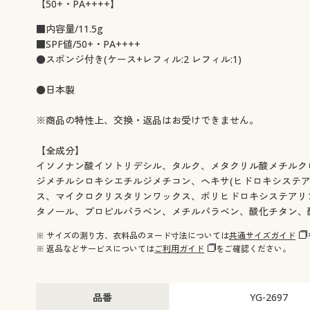
【50+・PA++++】
■内容量/11.5g
■SPF値/50+・PA++++
●スポンジ付き(ケース+レフィル:2 レフィル:1)
●日本製
※商品の特性上、交換・返品はお受けできません。
【全成分】
イソノナン酸イソトリデシル、タルク、メタクリル酸メチルク
ジメチルシロキシエチルジメチコン、ヘキサ(ヒドロキシステア
ス、マイクロクリスタリンワックス、ポリヒドロキシステアリ
タノール、プロピルパラベン、メチルパラベン、酸化チタン、
※ サイズの測り方、衣料品のヌード寸法については
共通サイズガイド
※ 返品などサービスについては
ご利用ガイド
をご確認ください。
品番
YG-2697