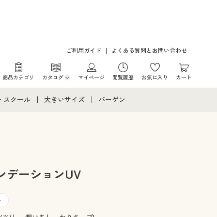
ご利用ガイド
よくある質問とお問い合わせ
商品カテゴリ
カタログ
マイページ
閲覧履歴
お気に入り
カート
カタログ・チラシからのご注文
・スクール
大きいサイズ
バーゲン
デジタルカタログ
て
・スクールすべて
大きいサイズ通販すべて
バーゲンセール
カタログ無料プレゼント
メント
・学生服
大きいサイズ レディース服
シークレットセール
ニア・ティーンズ下着
大きいサイズ レディース下着
ンデーションUV
大きいサイズ メンズ
ト