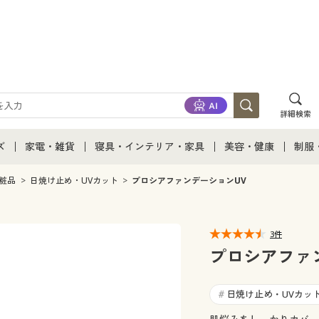
詳細検索
ズ
家電・雑貨
寝具・インテリア・家具
美容・健康
制服
て
ズ通販すべて
家電・雑貨すべて
寝具・インテリア・家具通販すべて
美容・健康通販すべ
制服
粧品
日焼け止め・UVカット
プロシアファンデーションUV
ズファッション
家電
家具・収納
美容・健康・サプリ
制服
3件
ズ下着
キッチン・雑貨・日用品
寝具・ベッド
ジュ
プロシアファ
着
カーテン・ラグ・ファブリック
日焼け止め・UVカッ
#