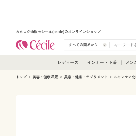
カタログ通販セシール(cecile)のオンラインショップ
レディース
インナー・下着
メン
レディース通販すべて
インナー・下着通販すべ
メン
トップ
美容・健康通販
美容・健康・サプリメント
スキンケア化
レディースファッション
女性下着
メン
女性下着
メンズ下着
メン
ジュニア・ティーンズ下