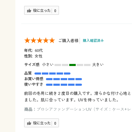
役に立った
0
ご購入者様
購入確認済み
年代:
60代
性別:
女性
サイズ感
小さい
大きい
品質
お買い得感
使いやすさ
前回の冬用に続き２度目の購入です。滑らかな付け心地と
ました。肌に合っています。UVを待っていました。
商品：
プロシアファンデーションUV（サイズ：ケース+レフ
役に立った
0