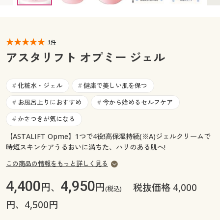
カタログ無料プレゼント
マイページ
会員メニュー
1件
閲覧履歴
マイページ
アスタリフト オプミー ジェル
お気に入り
閲覧履歴
化粧水・ジェル
健康で美しい肌を保つ
#
#
サポート
お風呂上りにおすすめ
今から始めるセルフケア
#
#
お気に入り
ご利用ガイド
かさつきが気になる
#
サポート
【ASTALIFT Opme】1つで4役!高保湿持続(※A)ジェルクリームで
よくある質問とお問い合わせ
時短スキンケアうるおいに満ちた、ハリのある肌へ!
ご利用ガイド
この商品の情報をもっと詳しく見る
よくある質問とお問い合わせ
4,400
4,950
円、
円
税抜価格 4,000
(税込)
円、4,500円