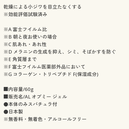
乾燥による小ジワを目立たなくする
※効能評価試験済み
※A 富士フイルム比
※B 朝と夜お使いの場合
※C 肌あれ・あれ性
※D メラニンの生成を抑え、シミ、そばかすを防ぐ
※E 角質層まで
※F 富士フイルム医薬部外品において
※G コラーゲン・トリペプチド F(保湿成分)
■内容量/60g
■販売名/AL オプミー ジェル
●本体のみスパチュラ付
●日本製
※無香料・無着色・アルコールフリー