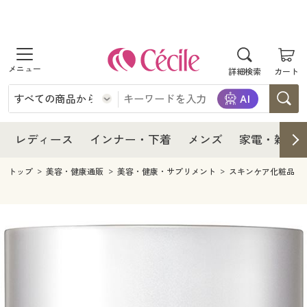
商品を探す
レディース
商品を探す
詳細検索
カート
インナー・下着
レディース通販すべて
レディース
メンズ
インナー・下着通販すべて
レディースファッション
インナー・下着
レディース通販すべて
レディース
インナー・下着
メンズ
家電・雑貨
家電・雑貨
メンズ通販すべて
女性下着
女性下着
メンズ
インナー・下着通販すべて
レディースファッション
トップ
美容・健康通販
美容・健康・サプリメント
スキンケア化粧品
寝具・インテリア・家具
家電・雑貨すべて
メンズファッション
メンズ下着
家電・雑貨
メンズ通販すべて
女性下着
女性下着
美容・健康
寝具・インテリア・家具通販すべて
家電
メンズ下着
ジュニア・ティーンズ下着
寝具・インテリア・家具
家電・雑貨すべて
メンズファッション
メンズ下着
制服・スクール
美容・健康通販すべて
家具・収納
キッチン・雑貨・日用品
美容・健康
寝具・インテリア・家具通販すべて
家電
メンズ下着
ジュニア・ティーンズ下着