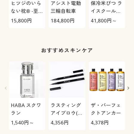
ヒツジのいら
アシスト電動
保冷米びつ ラ
ない枕® -至
三輪自転車
イスクール
極-
HRC-
15,800
円
184,800
円
41,800
円～
4
05S/HRC-10S
さ
おすすめスキンケア
HABA スクワ
ラスティング
ザ・パーフェ
ラン
アイブロウ(2
クトアンカー
本組)
1,540
円～
4,356
円
4,378
円
7