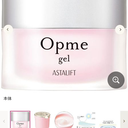
大きいサイズ
制服・スクールすべて
美容・健康・サプリメント
寝具・ベッド
制服・スクール
美容・健康通販すべて
家具・収納
キッチン・雑貨・日用品
バーゲン
大きいサイズ通販すべて
制服・学生服
カーテン・ラグ・ファブリック
大きいサイズ
制服・スクールすべて
美容・健康・サプリメント
寝具・ベッド
詳細検索
バーゲンセール
大きいサイズ レディース服
ジュニア・ティーンズ下着
バーゲン
大きいサイズ通販すべて
制服・学生服
カーテン・ラグ・ファブリック
商品カテゴリ一覧
シークレットセール
大きいサイズ レディース下着
詳細検索
バーゲンセール
大きいサイズ レディース服
ジュニア・ティーンズ下着
カタログ
大きいサイズ メンズ
商品カテゴリ一覧
シークレットセール
大きいサイズ レディース下着
カタログ・チラシからのご注文
カタログ
大きいサイズ 事務・制服
大きいサイズ メンズ
デジタルカタログ
カタログ・チラシからのご注文
本体
大きいサイズ 事務・制服
カタログ無料プレゼント
デジタルカタログ
会員メニュー