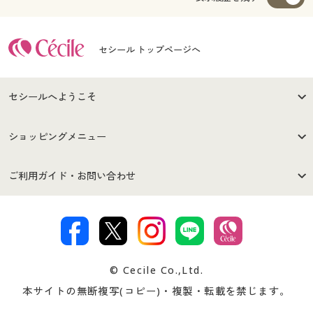
セシール トップページへ
セシールへようこそ
はじめての方へ
ご利用環境について
ショッピングメニュー
セシールご利用規約
プライバシーポリシー
商品カテゴリ
バーゲンセール
ご利用ガイド・お問い合わせ
特定商取引法に基づく表示
古物営業法に基づく表示
カタログ・チラシからのご注
デジタルカタログ
ご注文は
お届けは
文
著作権・商標について
会社案内
交換・返品は
お支払は
カタログ無料プレゼント
特集一覧
© Cecile Co.,Ltd.
会員登録・お客様情報変更に
お客様番号・パスワードをお
本サイトの無断複写(コピー)・複製・転載を禁じます。
プレゼント＆キャンペーン
サイトマップ
ついて
忘れの場合