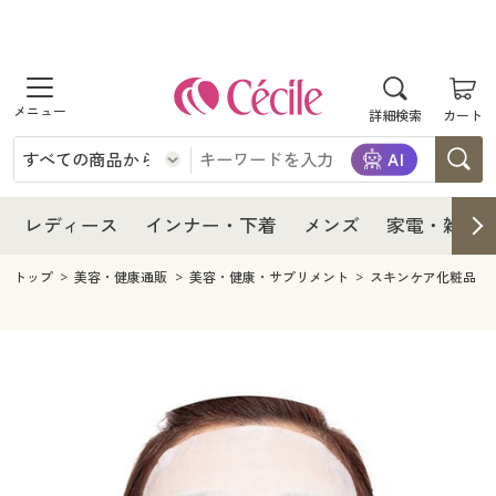
商品を探す
レディース
商品を探す
詳細検索
カート
インナー・下着
レディース通販すべて
レディース
メンズ
インナー・下着通販すべて
レディースファッション
インナー・下着
レディース通販すべて
レディース
インナー・下着
メンズ
家電・雑貨
家電・雑貨
メンズ通販すべて
女性下着
女性下着
メンズ
インナー・下着通販すべて
レディースファッション
トップ
美容・健康通販
美容・健康・サプリメント
スキンケア化粧品
寝具・インテリア・家具
家電・雑貨すべて
メンズファッション
メンズ下着
家電・雑貨
メンズ通販すべて
女性下着
女性下着
美容・健康
寝具・インテリア・家具通販すべて
家電
メンズ下着
ジュニア・ティーンズ下着
寝具・インテリア・家具
家電・雑貨すべて
メンズファッション
メンズ下着
制服・スクール
美容・健康通販すべて
家具・収納
キッチン・雑貨・日用品
美容・健康
寝具・インテリア・家具通販すべて
家電
メンズ下着
ジュニア・ティーンズ下着