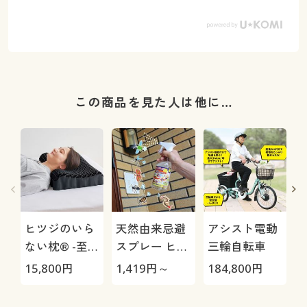
この商品を見た人は他に…
ヒツジのいら
天然由来忌避
アシスト電動
ない枕® -至
スプレー ヒバ
三輪自転車
極-
ウッド
H
15,800
円
1,419
円～
184,800
円
4
0