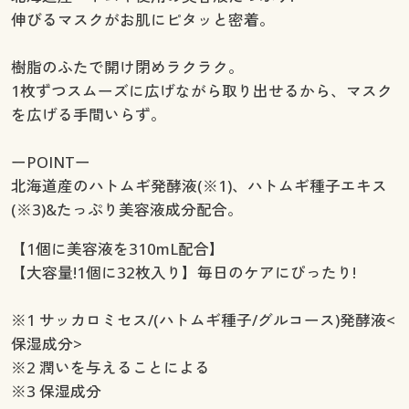
伸びるマスクがお肌にピタッと密着。
樹脂のふたで開け閉めラクラク。
1枚ずつスムーズに広げながら取り出せるから、マスク
を広げる手間いらず。
ーPOINTー
北海道産のハトムギ発酵液(※1)、ハトムギ種子エキス
(※3)&たっぷり美容液成分配合。
【1個に美容液を310mL配合】
【大容量!1個に32枚入り】毎日のケアにぴったり!
※1 サッカロミセス/(ハトムギ種子/グルコース)発酵液<
保湿成分>
※2 潤いを与えることによる
※3 保湿成分