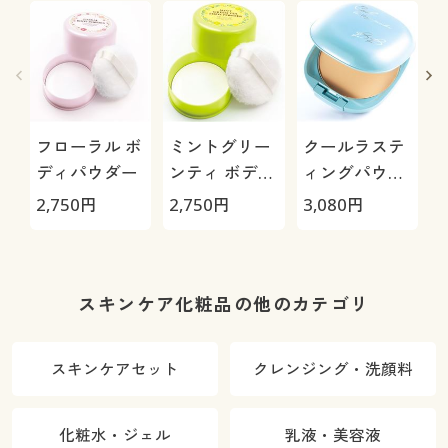
フローラル ボ
ミントグリー
クールラステ
ディパウダー
ンティ ボディ
ィングパウダ
パウダー
ーBB
2,750
円
2,750
円
3,080
円
2
スキンケア化粧品の他のカテゴリ
スキンケアセット
クレンジング・洗顔料
化粧水・ジェル
乳液・美容液