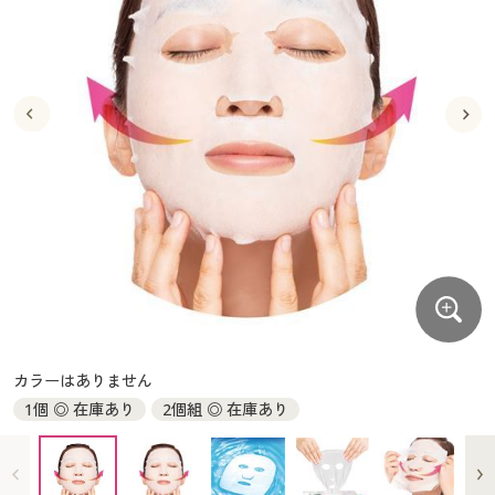
大きいサイズ
制服・スクールすべて
美容・健康・サプリメント
寝具・ベッド
制服・スクール
美容・健康通販すべて
家具・収納
キッチン・雑貨・日用品
バーゲン
大きいサイズ通販すべて
制服・学生服
カーテン・ラグ・ファブリック
大きいサイズ
制服・スクールすべて
美容・健康・サプリメント
寝具・ベッド
詳細検索
バーゲンセール
大きいサイズ レディース服
ジュニア・ティーンズ下着
バーゲン
大きいサイズ通販すべて
制服・学生服
カーテン・ラグ・ファブリック
商品カテゴリ一覧
シークレットセール
大きいサイズ レディース下着
詳細検索
バーゲンセール
大きいサイズ レディース服
ジュニア・ティーンズ下着
カタログ
大きいサイズ メンズ
商品カテゴリ一覧
シークレットセール
大きいサイズ レディース下着
カタログ・チラシからのご注文
カタログ
大きいサイズ 事務・制服
大きいサイズ メンズ
デジタルカタログ
カタログ・チラシからのご注文
カラーはありません
大きいサイズ 事務・制服
1個 ◎ 在庫あり
2個組 ◎ 在庫あり
カタログ無料プレゼント
デジタルカタログ
会員メニュー