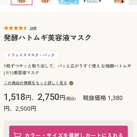
カタログ無料プレゼント
マイページ
会員メニュー
閲覧履歴
24件
マイページ
発酵ハトムギ美容液マスク
お気に入り
閲覧履歴
フェイスマスク・パック
#
サポート
お気に入り
1枚ずつサッと取り出して、パッと広がりすぐ使える!発酵ハトムギ
(※1)美容液マスク
ご利用ガイド
サポート
この商品の情報をもっと詳しく見る
よくある質問とお問い合わせ
ご利用ガイド
1,518
2,750
円、
円
税抜価格 1,380
(税込)
円、2,500円
よくある質問とお問い合わせ
カラー・サイズを選択しカートに入れる