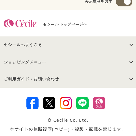
表示履歴を残す
セシール トップページへ
セシールへようこそ
はじめての方へ
ご利用環境について
ショッピングメニュー
セシールご利用規約
プライバシーポリシー
商品カテゴリ
バーゲンセール
ご利用ガイド・お問い合わせ
特定商取引法に基づく表示
古物営業法に基づく表示
カタログ・チラシからのご注
デジタルカタログ
ご注文は
お届けは
文
著作権・商標について
会社案内
交換・返品は
お支払は
カタログ無料プレゼント
特集一覧
© Cecile Co.,Ltd.
会員登録・お客様情報変更に
お客様番号・パスワードをお
本サイトの無断複写(コピー)・複製・転載を禁じます。
プレゼント＆キャンペーン
サイトマップ
ついて
忘れの場合