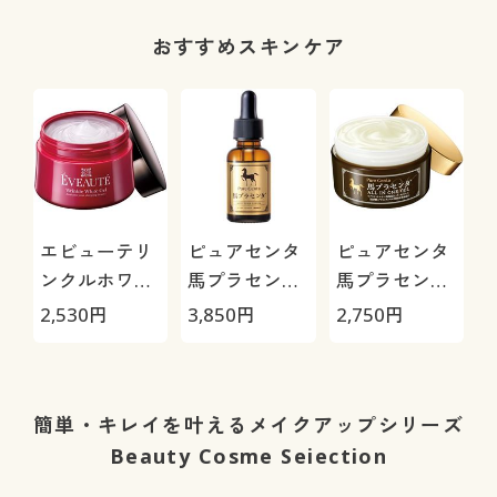
おすすめスキンケア
エビューテリ
ピュアセンタ
ピュアセンタ
ンクルホワイ
馬プラセンタ/
馬プラセンタ
トゲル
美容液
オールインワ
2,530
円
3,850
円
2,750
円
ンゲル
簡単・キレイを叶えるメイクアップシリーズ
Beauty Cosme Seiection