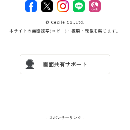
文
著作権・商標について
会社案内
交換・返品は
お支払は
カタログ無料プレゼント
特集一覧
© Cecile Co.,Ltd.
会員登録・お客様情報変更に
お客様番号・パスワードをお
本サイトの無断複写(コピー)・複製・転載を禁じます。
プレゼント＆キャンペーン
サイトマップ
ついて
忘れの場合
サイズガイド
よくある質問とお問い合わせ
画面共有サポート
- スポンサーリンク -