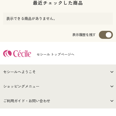
最近チェックした商品
表示できる商品がありません。
表示履歴を残す
セシール トップページへ
セシールへようこそ
はじめての方へ
ご利用環境について
ショッピングメニュー
セシールご利用規約
プライバシーポリシー
商品カテゴリ
バーゲンセール
ご利用ガイド・お問い合わせ
特定商取引法に基づく表示
古物営業法に基づく表示
カタログ・チラシからのご注
デジタルカタログ
ご注文は
お届けは