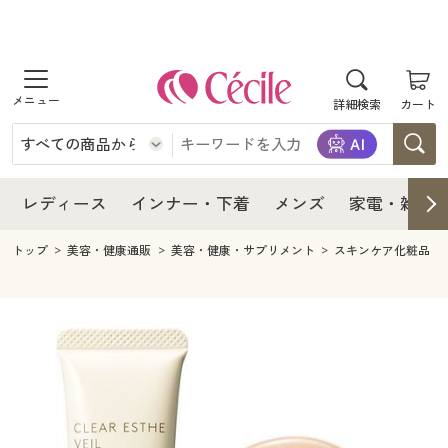
商品を探す
レディース
商品を探す
詳細検索
カート
インナー・下着
レディース通販すべて
レディース
メンズ
インナー・下着通販すべて
レディースファッション
インナー・下着
レディース通販すべて
レディース
インナー・下着
メンズ
家電・雑貨
家電・雑貨
メンズ通販すべて
女性下着
女性下着
メンズ
インナー・下着通販すべて
レディースファッション
トップ
美容・健康通販
美容・健康・サプリメント
スキンケア化粧品
寝具・インテリア・家具
家電・雑貨すべて
メンズファッション
メンズ下着
家電・雑貨
メンズ通販すべて
女性下着
女性下着
美容・健康
寝具・インテリア・家具通販すべて
家電
メンズ下着
ジュニア・ティーンズ下着
寝具・インテリア・家具
家電・雑貨すべて
メンズファッション
メンズ下着
制服・スクール
美容・健康通販すべて
家具・収納
キッチン・雑貨・日用品
美容・健康
寝具・インテリア・家具通販すべて
家電
メンズ下着
ジュニア・ティーンズ下着