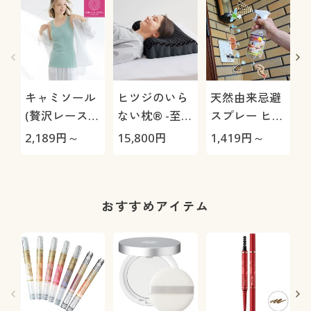
キャミソール
ヒツジのいら
天然由来忌避
(贅沢レースに
ない枕® -至
スプレー ヒバ
やわらかな着
極-
ウッド
2,189
円～
15,800
円
1,419
円～
1
心地の綿
100%リブイ
ンナー)
おすすめアイテム