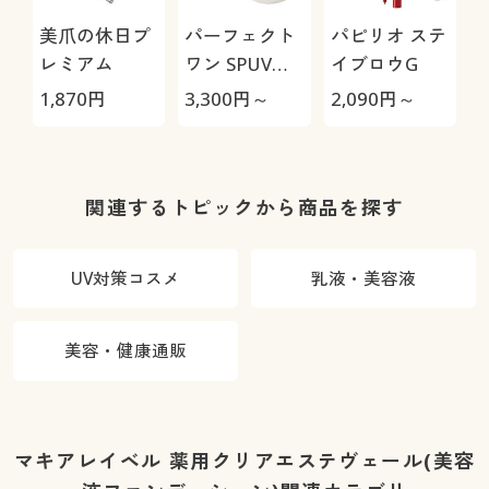
美爪の休日プ
パーフェクト
パピリオ ステ
レミアム
ワン SPUVプ
イブロウG
ロテクトパウ
U
1,870
円
3,300
円～
2,090
円～
2
ダー
関連するトピックから商品を探す
UV対策コスメ
乳液・美容液
美容・健康通販
マキアレイベル 薬用クリアエステヴェール(美容