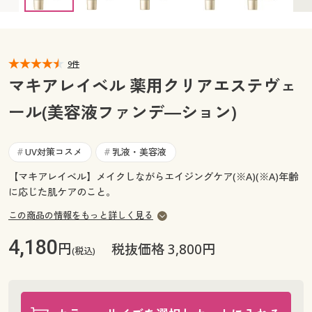
カタログ無料プレゼント
マイページ
会員メニュー
閲覧履歴
9件
マイページ
マキアレイベル 薬用クリアエステヴェ
お気に入り
ール(美容液ファンデ―ション)
閲覧履歴
サポート
お気に入り
UV対策コスメ
乳液・美容液
#
#
ご利用ガイド
【マキアレイベル】メイクしながらエイジングケア(※A)(※A)年齢
サポート
に応じた肌ケアのこと。
よくある質問とお問い合わせ
ご利用ガイド
この商品の情報をもっと詳しく見る
4,180
円
税抜価格 3,800円
(税込)
よくある質問とお問い合わせ