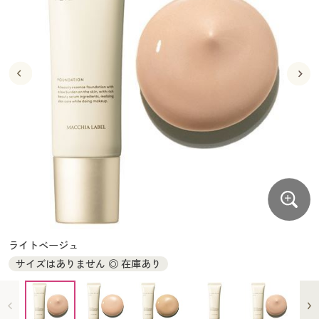
大きいサイズ
制服・スクールすべて
美容・健康・サプリメント
寝具・ベッド
制服・スクール
美容・健康通販すべて
家具・収納
キッチン・雑貨・日用品
バーゲン
大きいサイズ通販すべて
制服・学生服
カーテン・ラグ・ファブリック
大きいサイズ
制服・スクールすべて
美容・健康・サプリメント
寝具・ベッド
詳細検索
バーゲンセール
大きいサイズ レディース服
ジュニア・ティーンズ下着
バーゲン
大きいサイズ通販すべて
制服・学生服
カーテン・ラグ・ファブリック
商品カテゴリ一覧
シークレットセール
大きいサイズ レディース下着
詳細検索
バーゲンセール
大きいサイズ レディース服
ジュニア・ティーンズ下着
カタログ
大きいサイズ メンズ
商品カテゴリ一覧
シークレットセール
大きいサイズ レディース下着
カタログ・チラシからのご注文
カタログ
大きいサイズ 事務・制服
大きいサイズ メンズ
デジタルカタログ
カタログ・チラシからのご注文
ライトベージュ
大きいサイズ 事務・制服
サイズはありません ◎ 在庫あり
カタログ無料プレゼント
デジタルカタログ
会員メニュー