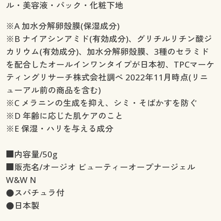
ル・美容液・パック・化粧下地
※A 加水分解卵殻膜(保湿成分)
※B ナイアシンアミド(有効成分)、グリチルリチン酸ジ
カリウム(有効成分)、加水分解卵殻膜、3種のセラミド
を配合したオールインワンタイプが日本初、TPCマーケ
ティングリサーチ株式会社調べ 2022年11月時点(リニ
ューアル前の商品を含む)
※C メラニンの生成を抑え、シミ・そばかすを防ぐ
※D 年齢に応じた肌ケアのこと
※E 保湿・ハリを与える成分
■内容量/50g
■販売名/オージオ ビューティーオープナージェル
W&W N
●スパチュラ付
●日本製