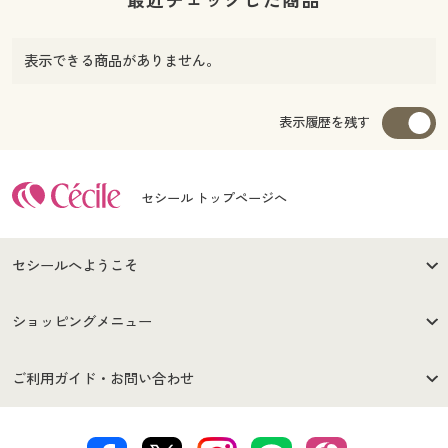
表示できる商品がありません。
表示履歴を残す
セシール トップページへ
セシールへようこそ
はじめての方へ
ご利用環境について
ショッピングメニュー
セシールご利用規約
プライバシーポリシー
商品カテゴリ
バーゲンセール
ご利用ガイド・お問い合わせ
特定商取引法に基づく表示
古物営業法に基づく表示
カタログ・チラシからのご注
デジタルカタログ
ご注文は
お届けは
文