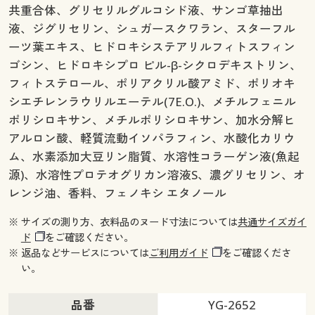
共重合体、グリセリルグルコシド液、サンゴ草抽出
液、ジグリセリン、シュガースクワラン、スターフル
ーツ葉エキス、ヒドロキシステアリルフィトスフィン
ゴシン、ヒドロキシプロ ピル-β-シクロデキストリン、
フィトステロール、ポリアクリル酸アミド、ポリオキ
シエチレンラウリルエーテル(7E.O.)、メチルフェニル
ポリシロキサン、メチルポリシロキサン、加水分解ヒ
アルロン酸、軽質流動イソパラフィン、水酸化カリウ
ム、水素添加大豆リン脂質、水溶性コラーゲン液(魚起
源)、水溶性プロテオグリカン溶液S、濃グリセリン、オ
レンジ油、香料、フェノキシ エタノール
※ サイズの測り方、衣料品のヌード寸法については
共通サイズガイ
ド
をご確認ください。
※ 返品などサービスについては
ご利用ガイド
をご確認くださ
い。
品番
YG-2652