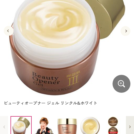
大きいサイズ
制服・スクールすべて
美容・健康・サプリメント
寝具・ベッド
制服・スクール
美容・健康通販すべて
家具・収納
キッチン・雑貨・日用品
バーゲン
大きいサイズ通販すべて
制服・学生服
カーテン・ラグ・ファブリック
大きいサイズ
制服・スクールすべて
美容・健康・サプリメント
寝具・ベッド
詳細検索
バーゲンセール
大きいサイズ レディース服
ジュニア・ティーンズ下着
バーゲン
大きいサイズ通販すべて
制服・学生服
カーテン・ラグ・ファブリック
商品カテゴリ一覧
シークレットセール
大きいサイズ レディース下着
詳細検索
バーゲンセール
大きいサイズ レディース服
ジュニア・ティーンズ下着
カタログ
大きいサイズ メンズ
商品カテゴリ一覧
シークレットセール
大きいサイズ レディース下着
カタログ・チラシからのご注文
カタログ
大きいサイズ 事務・制服
大きいサイズ メンズ
デジタルカタログ
カタログ・チラシからのご注文
ビューティオープナー ジェル リンクル&ホワイト
大きいサイズ 事務・制服
カタログ無料プレゼント
デジタルカタログ
会員メニュー