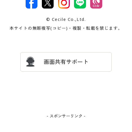
著作権・商標について
会社案内
交換・返品は
お支払は
カタログ無料プレゼント
特集一覧
© Cecile Co.,Ltd.
会員登録・お客様情報変更に
お客様番号・パスワードをお
本サイトの無断複写(コピー)・複製・転載を禁じます。
プレゼント＆キャンペーン
サイトマップ
ついて
忘れの場合
サイズガイド
よくある質問とお問い合わせ
画面共有サポート
- スポンサーリンク -
カートに入れる