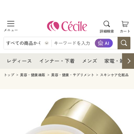
商品を探す
レディース
商品を探す
詳細検索
カート
インナー・下着
レディース通販すべて
レディース
メンズ
インナー・下着通販すべて
レディースファッション
インナー・下着
レディース通販すべて
レディース
インナー・下着
メンズ
家電・雑貨
家電・雑貨
メンズ通販すべて
女性下着
女性下着
メンズ
インナー・下着通販すべて
レディースファッション
トップ
美容・健康通販
美容・健康・サプリメント
スキンケア化粧品
寝具・インテリア・家具
家電・雑貨すべて
メンズファッション
メンズ下着
家電・雑貨
メンズ通販すべて
女性下着
女性下着
美容・健康
寝具・インテリア・家具通販すべて
家電
メンズ下着
ジュニア・ティーンズ下着
寝具・インテリア・家具
家電・雑貨すべて
メンズファッション
メンズ下着
制服・スクール
美容・健康通販すべて
家具・収納
キッチン・雑貨・日用品
美容・健康
寝具・インテリア・家具通販すべて
家電
メンズ下着
ジュニア・ティーンズ下着