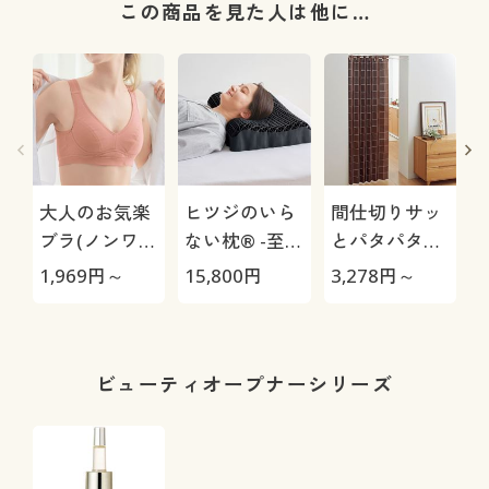
この商品を見た人は他に…
大人のお気楽
ヒツジのいら
間仕切りサッ
ブラ(ノンワイ
ない枕® -至
とパタパタ省
ヤー・ソフト
極-
エネカーテン
1,969
円～
15,800
円
3,278
円～
2
ブラ)
ビューティオープナーシリーズ