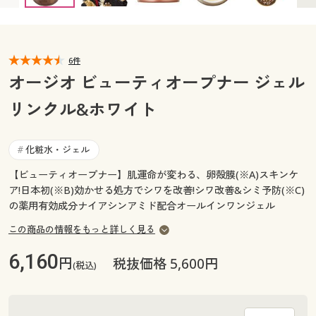
カタログ無料プレゼント
マイページ
会員メニュー
6件
閲覧履歴
マイページ
オージオ ビューティオープナー ジェル
お気に入り
リンクル&ホワイト
閲覧履歴
サポート
お気に入り
化粧水・ジェル
#
ご利用ガイド
【ビューティオープナー】肌運命が変わる、卵殻膜(※A)スキンケ
サポート
ア!日本初(※B)効かせる処方でシワを改善!シワ改善&シミ予防(※C)
の薬用有効成分ナイアシンアミド配合オールインワンジェル
よくある質問とお問い合わせ
ご利用ガイド
この商品の情報をもっと詳しく見る
6,160
よくある質問とお問い合わせ
円
税抜価格 5,600円
(税込)