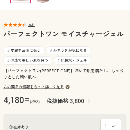
カタログ無料プレゼント
マイページ
会員メニュー
34件
閲覧履歴
マイページ
パーフェクトワン モイスチャージェル
お気に入り
閲覧履歴
皮膚を清潔に保つ
かさつきが気になる
#
#
サポート
健康で美しい肌を保つ
化粧水・ジェル
#
#
お気に入り
ご利用ガイド
【パーフェクトワン(PERFECT ONE)】潤いで肌を満たし、もっち
サポート
りとした潤い肌へ
よくある質問とお問い合わせ
この商品の情報をもっと詳しく見る
ご利用ガイド
4,180
円
税抜価格 3,800円
(税込)
よくある質問とお問い合わせ
◎ 在庫あり