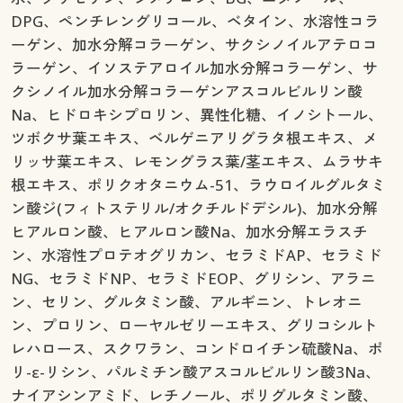
DPG、ペンチレングリコール、ベタイン、水溶性コラ
ーゲン、加水分解コラーゲン、サクシノイルアテロコ
ラーゲン、イソステアロイル加水分解コラーゲン、サ
クシノイル加水分解コラーゲンアスコルビルリン酸
Na、ヒドロキシプロリン、異性化糖、イノシトール、
ツボクサ葉エキス、ベルゲニアリグラタ根エキス、メ
リッサ葉エキス、レモングラス葉/茎エキス、ムラサキ
根エキス、ポリクオタニウム-51、ラウロイルグルタミ
ン酸ジ(フィトステリル/オクチルドデシル)、加水分解
ヒアルロン酸、ヒアルロン酸Na、加水分解エラスチ
ン、水溶性プロテオグリカン、セラミドAP、セラミド
NG、セラミドNP、セラミドEOP、グリシン、アラニ
ン、セリン、グルタミン酸、アルギニン、トレオニ
ン、プロリン、ローヤルゼリーエキス、グリコシルト
レハロース、スクワラン、コンドロイチン硫酸Na、ポ
リ-ε-リシン、パルミチン酸アスコルビルリン酸3Na、
ナイアシンアミド、レチノール、ポリグルタミン酸、