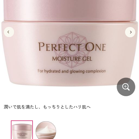
大きいサイズ
制服・スクールすべて
美容・健康・サプリメント
寝具・ベッド
制服・スクール
美容・健康通販すべて
家具・収納
キッチン・雑貨・日用品
バーゲン
大きいサイズ通販すべて
制服・学生服
カーテン・ラグ・ファブリック
大きいサイズ
制服・スクールすべて
美容・健康・サプリメント
寝具・ベッド
詳細検索
バーゲンセール
大きいサイズ レディース服
ジュニア・ティーンズ下着
バーゲン
大きいサイズ通販すべて
制服・学生服
カーテン・ラグ・ファブリック
商品カテゴリ一覧
シークレットセール
大きいサイズ レディース下着
詳細検索
バーゲンセール
大きいサイズ レディース服
ジュニア・ティーンズ下着
カタログ
大きいサイズ メンズ
商品カテゴリ一覧
シークレットセール
大きいサイズ レディース下着
カタログ・チラシからのご注文
カタログ
大きいサイズ 事務・制服
大きいサイズ メンズ
デジタルカタログ
カタログ・チラシからのご注文
潤いで肌を満たし、もっちりとしたハリ肌へ
大きいサイズ 事務・制服
カタログ無料プレゼント
デジタルカタログ
会員メニュー