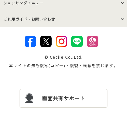
はじめての方へ
ご利用環境について
ショッピングメニュー
セシールご利用規約
プライバシーポリシー
商品カテゴリ
バーゲンセール
ご利用ガイド・お問い合わせ
特定商取引法に基づく表示
古物営業法に基づく表示
カタログ・チラシからのご注
デジタルカタログ
ご注文は
お届けは
文
著作権・商標について
会社案内
交換・返品は
お支払は
カタログ無料プレゼント
特集一覧
© Cecile Co.,Ltd.
会員登録・お客様情報変更に
お客様番号・パスワードをお
本サイトの無断複写(コピー)・複製・転載を禁じます。
プレゼント＆キャンペーン
サイトマップ
ついて
忘れの場合
サイズガイド
よくある質問とお問い合わせ
画面共有サポート