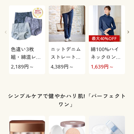
最大40%OFF
色違い3枚
ニットデニム
綿100%ハイ
組・綿混レー
ストレートパ
ネックロング
シィショーツ
ンツ(スマート
Tシャツ(スマ
極
2,189
円～
4,389
円～
1,639
円～
1
(ストレッチ)
ニットジーン
ートヒート®
(はきこみ丈ス
ズ)(全方向ス
ぬく綿®)(吸
タンダード)
トレッチ・や
湿発熱)
わらか・選べ
シンプルケアで健やかハリ肌!「パーフェクト
る4レング
ワン」
ス・洗濯機
OK・1年中は
ける)