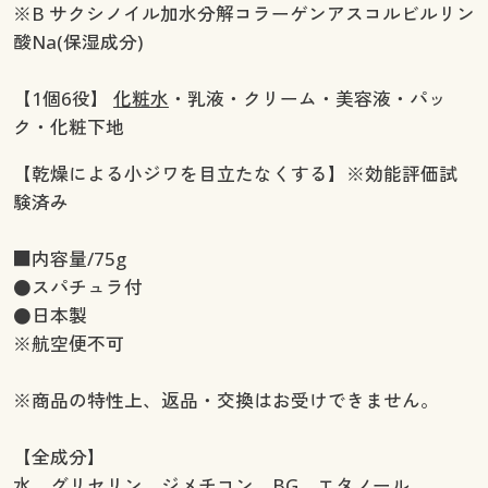
※B サクシノイル加水分解コラーゲンアスコルビルリン
酸Na(保湿成分)
【1個6役】
化粧水
・乳液・クリーム・美容液・パッ
ク・化粧下地
【乾燥による小ジワを目立たなくする】※効能評価試
験済み
■内容量/75g
●スパチュラ付
●日本製
※航空便不可
※商品の特性上、返品・交換はお受けできません。
【全成分】
水、グリセリン、ジメチコン、BG、エタノール、