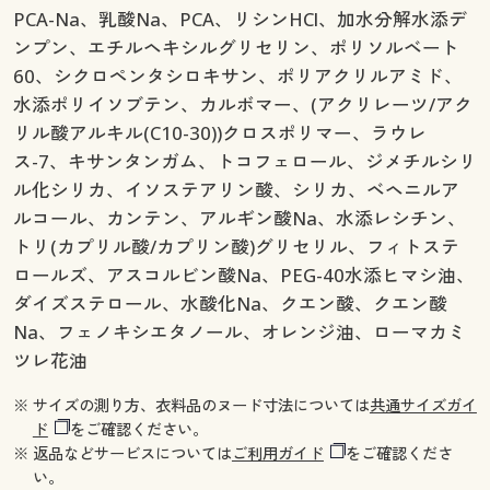
PCA-Na、乳酸Na、PCA、リシンHCl、加水分解水添デ
ンプン、エチルヘキシルグリセリン、ポリソルベート
60、シクロペンタシロキサン、ポリアクリルアミド、
水添ポリイソブテン、カルボマー、(アクリレーツ/アク
リル酸アルキル(C10-30))クロスポリマー、ラウレ
ス-7、キサンタンガム、トコフェロール、ジメチルシリ
ル化シリカ、イソステアリン酸、シリカ、ベヘニルア
ルコール、カンテン、アルギン酸Na、水添レシチン、
トリ(カプリル酸/カプリン酸)グリセリル、フィトステ
ロールズ、アスコルビン酸Na、PEG-40水添ヒマシ油、
ダイズステロール、水酸化Na、クエン酸、クエン酸
Na、フェノキシエタノール、オレンジ油、ローマカミ
ツレ花油
※ サイズの測り方、衣料品のヌード寸法については
共通サイズガイ
ド
をご確認ください。
※ 返品などサービスについては
ご利用ガイド
をご確認くださ
い。