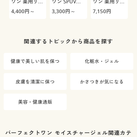
ワン 薬用リン
ワン SPUVプ
ワン 薬用リン
クル&カバー
ロテクトパウ
クルストレッ
4,400
円～
3,300
円～
7,150
円
4
クッションフ
ダー
チジェル
ァンデーショ
ン
関連するトピックから商品を探す
健康で美しい肌を保つ
化粧水・ジェル
皮膚を清潔に保つ
かさつきが気になる
美容・健康通販
パーフェクトワン モイスチャージェル関連カテ