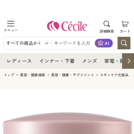
商品を探す
レディース
商品を探す
詳細検索
カート
インナー・下着
レディース通販すべて
レディース
メンズ
インナー・下着通販すべて
レディースファッション
インナー・下着
レディース通販すべて
レディース
インナー・下着
メンズ
家電・雑貨
家電・雑貨
メンズ通販すべて
女性下着
女性下着
メンズ
インナー・下着通販すべて
レディースファッション
トップ
美容・健康通販
美容・健康・サプリメント
スキンケア化粧品
寝具・インテリア・家具
家電・雑貨すべて
メンズファッション
メンズ下着
家電・雑貨
メンズ通販すべて
女性下着
女性下着
美容・健康
寝具・インテリア・家具通販すべて
家電
メンズ下着
ジュニア・ティーンズ下着
寝具・インテリア・家具
家電・雑貨すべて
メンズファッション
メンズ下着
制服・スクール
美容・健康通販すべて
家具・収納
キッチン・雑貨・日用品
美容・健康
寝具・インテリア・家具通販すべて
家電
メンズ下着
ジュニア・ティーンズ下着