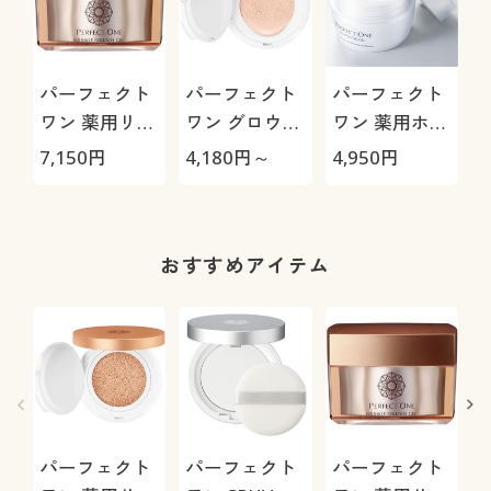
パーフェクト
パーフェクト
パーフェクト
ワン 薬用リン
ワン グロウ&
ワン 薬用ホワ
クルストレッ
カバークッシ
イトニングジ
7,150
円
4,180
円～
4,950
円
チジェル
ョンファンデ
ェル
ーション
おすすめアイテム
パーフェクト
パーフェクト
パーフェクト