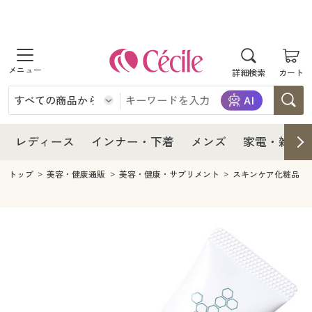
商品を探す
レディース
商品を探す
詳細検索
カート
インナー・下着
レディース通販すべて
レディース
メンズ
インナー・下着通販すべて
レディースファッション
インナー・下着
レディース通販すべて
レディース
インナー・下着
メンズ
家電・雑貨
家電・雑貨
メンズ通販すべて
女性下着
女性下着
メンズ
インナー・下着通販すべて
レディースファッション
トップ
美容・健康通販
美容・健康・サプリメント
スキンケア化粧品
寝具・インテリア・家具
家電・雑貨すべて
メンズファッション
メンズ下着
家電・雑貨
メンズ通販すべて
女性下着
女性下着
美容・健康
寝具・インテリア・家具通販すべて
家電
メンズ下着
ジュニア・ティーンズ下着
寝具・インテリア・家具
家電・雑貨すべて
メンズファッション
メンズ下着
制服・スクール
美容・健康通販すべて
家具・収納
キッチン・雑貨・日用品
美容・健康
寝具・インテリア・家具通販すべて
家電
メンズ下着
ジュニア・ティーンズ下着