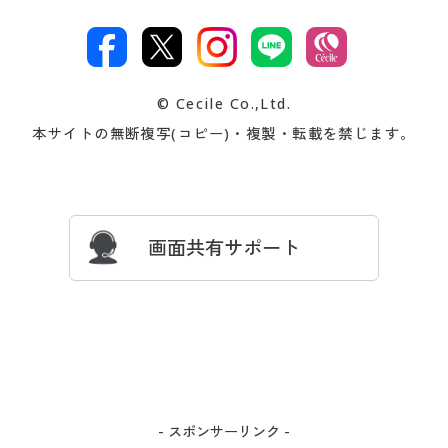
特定商取引法に基づく表示
古物営業法に基づく表示
カタログ・チラシからのご注
デジタルカタログ
ご注文は
お届けは
文
著作権・商標について
会社案内
交換・返品は
お支払は
カタログ無料プレゼント
特集一覧
© Cecile Co.,Ltd.
会員登録・お客様情報変更に
お客様番号・パスワードをお
本サイトの無断複写(コピー)・複製・転載を禁じます。
プレゼント＆キャンペーン
サイトマップ
ついて
忘れの場合
サイズガイド
よくある質問とお問い合わせ
画面共有サポート
- スポンサーリンク -