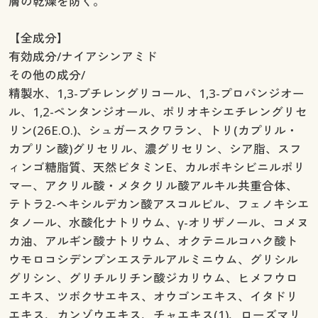
膚の乾燥を防ぐ。
【全成分】
有効成分/ナイアシンアミド
その他の成分/
精製水、1,3-ブチレングリコール、1,3-プロパンジオー
ル、1,2-ペンタンジオール、ポリオキシエチレングリセ
リン(26E.O.)、シュガースクワラン、トリ(カプリル・
カプリン酸)グリセリル、濃グリセリン、シア脂、スフ
ィンゴ糖脂質、天然ビタミンE、カルボキシビニルポリ
マー、アクリル酸・メタクリル酸アルキル共重合体、
テトラ2-ヘキシルデカン酸アスコルビル、フェノキシエ
タノール、水酸化ナトリウム、γ-オリザノール、コメヌ
カ油、アルギン酸ナトリウム、オクテニルコハク酸ト
ウモロコシデンプンエステルアルミニウム、グリシル
グリシン、グリチルリチン酸ジカリウム、ヒメフウロ
エキス、ツボクサエキス、オウゴンエキス、イタドリ
エキス、カンゾウエキス、チャエキス(1)、ローズマリ