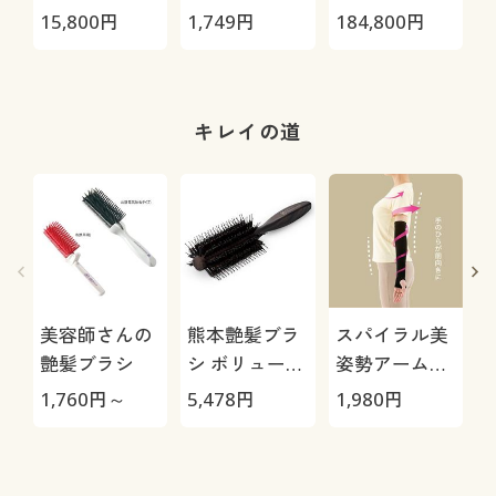
極-
スリッパ
15,800
円
1,749
円
184,800
円
2
キレイの道
美容師さんの
熊本艶髪ブラ
スパイラル美
艶髪ブラシ
シ ボリューム
姿勢アームサ
E
アップ
ポーター(左右
1,760
円～
5,478
円
1,980
円
2
セット)