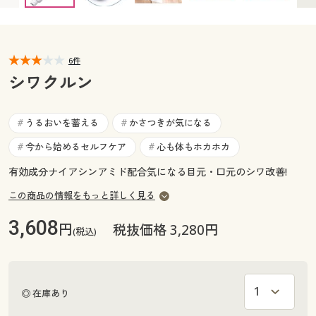
カタログ無料プレゼント
マイページ
会員メニュー
6件
閲覧履歴
マイページ
シワクルン
お気に入り
閲覧履歴
うるおいを蓄える
かさつきが気になる
#
#
サポート
今から始めるセルフケア
心も体もホカホカ
#
#
お気に入り
ご利用ガイド
有効成分ナイアシンアミド配合気になる目元・口元のシワ改善!
サポート
この商品の情報をもっと詳しく見る
よくある質問とお問い合わせ
ご利用ガイド
3,608
円
税抜価格 3,280円
(税込)
よくある質問とお問い合わせ
◎ 在庫あり