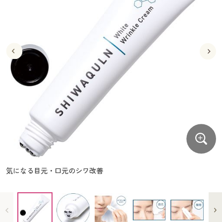
大きいサイズ
制服・スクールすべて
美容・健康・サプリメント
寝具・ベッド
制服・スクール
美容・健康通販すべて
家具・収納
キッチン・雑貨・日用品
バーゲン
大きいサイズ通販すべて
制服・学生服
カーテン・ラグ・ファブリック
大きいサイズ
制服・スクールすべて
美容・健康・サプリメント
寝具・ベッド
詳細検索
バーゲンセール
大きいサイズ レディース服
ジュニア・ティーンズ下着
バーゲン
大きいサイズ通販すべて
制服・学生服
カーテン・ラグ・ファブリック
商品カテゴリ一覧
シークレットセール
大きいサイズ レディース下着
詳細検索
バーゲンセール
大きいサイズ レディース服
ジュニア・ティーンズ下着
カタログ
大きいサイズ メンズ
商品カテゴリ一覧
シークレットセール
大きいサイズ レディース下着
カタログ・チラシからのご注文
カタログ
大きいサイズ 事務・制服
大きいサイズ メンズ
デジタルカタログ
カタログ・チラシからのご注文
気になる目元・口元のシワ改善
大きいサイズ 事務・制服
カタログ無料プレゼント
デジタルカタログ
会員メニュー