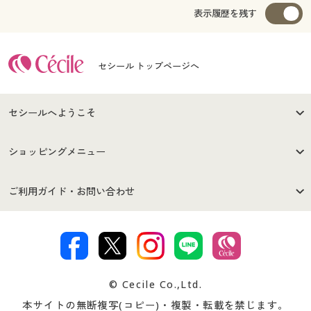
表示履歴を残す
セシール トップページへ
セシールへようこそ
はじめての方へ
ご利用環境について
ショッピングメニュー
セシールご利用規約
プライバシーポリシー
商品カテゴリ
バーゲンセール
ご利用ガイド・お問い合わせ
特定商取引法に基づく表示
古物営業法に基づく表示
カタログ・チラシからのご注
デジタルカタログ
ご注文は
お届けは
文
著作権・商標について
会社案内
交換・返品は
お支払は
カタログ無料プレゼント
特集一覧
© Cecile Co.,Ltd.
会員登録・お客様情報変更に
お客様番号・パスワードをお
本サイトの無断複写(コピー)・複製・転載を禁じます。
プレゼント＆キャンペーン
サイトマップ
ついて
忘れの場合