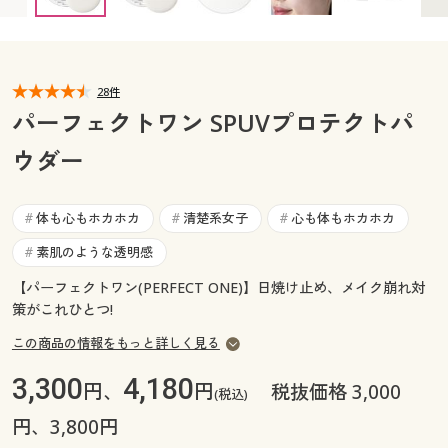
カタログ無料プレゼント
マイページ
会員メニュー
閲覧履歴
28件
マイページ
パーフェクトワン SPUVプロテクトパ
お気に入り
ウダー
閲覧履歴
サポート
お気に入り
体も心もホカホカ
清楚系女子
心も体もホカホカ
#
#
#
ご利用ガイド
素肌のような透明感
#
サポート
【パーフェクトワン(PERFECT ONE)】日焼け止め、メイク崩れ対
よくある質問とお問い合わせ
ご利用ガイド
策がこれひとつ!
この商品の情報をもっと詳しく見る
よくある質問とお問い合わせ
3,300
4,180
円、
円
税抜価格 3,000
(税込)
円、3,800円