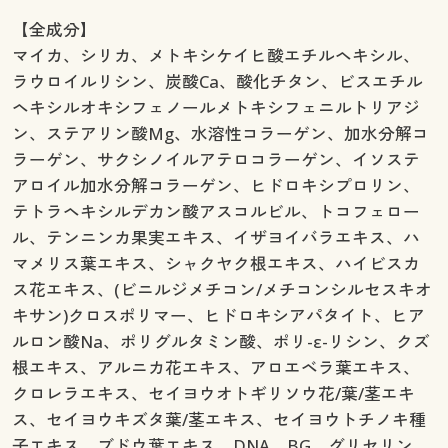
【全成分】
マイカ、シリカ、メトキシケイヒ酸エチルヘキシル、
ラウロイルリシン、炭酸Ca、酸化チタン、ビスエチル
ヘキシルオキシフェノールメトキシフェニルトリアジ
ン、ステアリン酸Mg、水溶性コラーゲン、加水分解コ
ラーゲン、サクシノイルアテロコラーゲン、イソステ
アロイル加水分解コラーゲン、ヒドロキシプロリン、
テトラヘキシルデカン酸アスコルビル、トコフェロー
ル、テンニンカ果実エキス、イザヨイバラエキス、ハ
マメリス葉エキス、シャクヤク根エキス、ハイビスカ
ス花エキス、(ビニルジメチコン/メチコンシルセスキオ
キサン)クロスポリマー、ヒドロキシアパタイト、ヒア
ルロン酸Na、ポリグルタミン酸、ポリ-ε-リシン、クズ
根エキス、アルニカ花エキス、アロエベラ葉エキス、
クロレラエキス、セイヨウオトギリソウ花/葉/茎エキ
ス、セイヨウキズタ葉/茎エキス、セイヨウトチノキ種
子エキス、ブドウ葉エキス、DNA、BG、グリセリン、