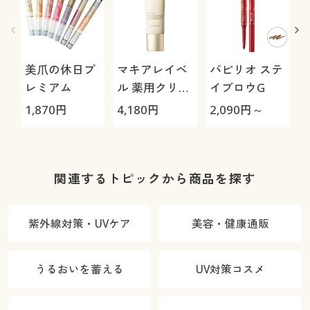
美爪の休日プ
マキアレイベ
パピリオ ステ
レミアム
ル 薬用クリア
イブロウG
エステヴェー
U
1,870
円
4,180
円
2,090
円～
2
ル(美容液ファ
ンデ―ション)
関連するトピックから商品を探す
紫外線対策・UVケア
美容・健康通販
うるおいを蓄える
UV対策コスメ