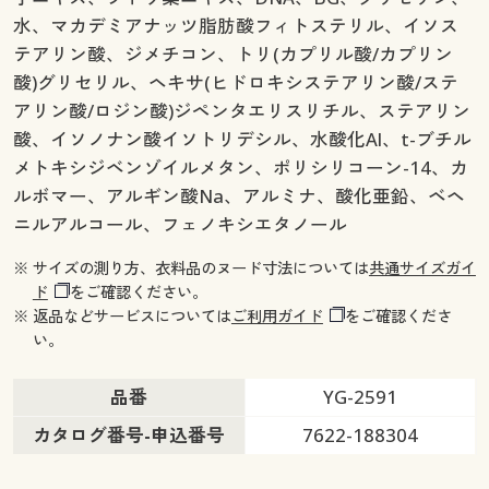
水、マカデミアナッツ脂肪酸フィトステリル、イソス
テアリン酸、ジメチコン、トリ(カプリル酸/カプリン
酸)グリセリル、ヘキサ(ヒドロキシステアリン酸/ステ
アリン酸/ロジン酸)ジペンタエリスリチル、ステアリン
酸、イソノナン酸イソトリデシル、水酸化Al、t-ブチル
メトキシジベンゾイルメタン、ポリシリコーン-14、カ
ルボマー、アルギン酸Na、アルミナ、酸化亜鉛、ベヘ
ニルアルコール、フェノキシエタノール
※ サイズの測り方、衣料品のヌード寸法については
共通サイズガイ
ド
をご確認ください。
※ 返品などサービスについては
ご利用ガイド
をご確認くださ
い。
品番
YG-2591
カタログ番号-申込番号
7622-188304