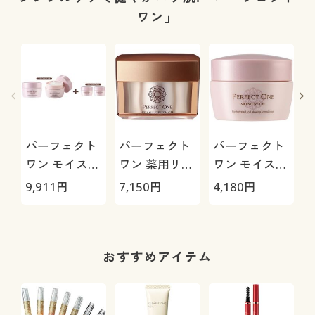
ワン」
パーフェクト
パーフェクト
パーフェクト
ワン モイスチ
ワン 薬用リン
ワン モイスチ
ャージェル特
クルストレッ
ャージェル
9,911
円
7,150
円
4,180
円
4
別セット
チジェル
おすすめアイテム