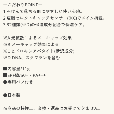
ーこだわりPOINTー
1.石けんで落ちる肌にやさしい使い心地。
2.皮脂セレクトキャッチセンサー(※C)でメイク持続。
3.32種類(※D)の保湿成分配合で保湿ケア。
※A 光拡散によるメーキャップ効果
※B メーキャップ効果による
※C ヒドロキシアパタイト(滑沢成分)
※D DNA、スクワランを含む
■内容量/11g
■SPF値/50+・PA+++
●専用パフ付き
●日本製
※商品の特性上、交換・返品はお受けできません。