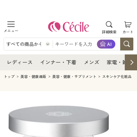
商品を探す
レディース
商品を探す
詳細検索
カート
インナー・下着
レディース通販すべて
レディース
メンズ
インナー・下着通販すべて
レディースファッション
インナー・下着
レディース通販すべて
レディース
インナー・下着
メンズ
家電・雑貨
家電・雑貨
メンズ通販すべて
女性下着
女性下着
メンズ
インナー・下着通販すべて
レディースファッション
トップ
美容・健康通販
美容・健康・サプリメント
スキンケア化粧品
寝具・インテリア・家具
家電・雑貨すべて
メンズファッション
メンズ下着
家電・雑貨
メンズ通販すべて
女性下着
女性下着
美容・健康
寝具・インテリア・家具通販すべて
家電
メンズ下着
ジュニア・ティーンズ下着
寝具・インテリア・家具
家電・雑貨すべて
メンズファッション
メンズ下着
制服・スクール
美容・健康通販すべて
家具・収納
キッチン・雑貨・日用品
美容・健康
寝具・インテリア・家具通販すべて
家電
メンズ下着
ジュニア・ティーンズ下着