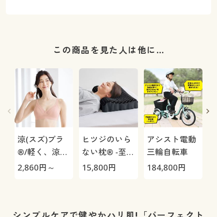
この商品を見た人は他に…
涼(スズ)ブラ
ヒツジのいら
アシスト電動
®/軽く、涼し
ない枕® -至
三輪自転車
く、すぐ乾く
極-
H
2,860
円～
15,800
円
184,800
円
4
(ノンワイヤ
0
ー)(B.V.D.®)
シンプルケアで健やかハリ肌!「パーフェクト