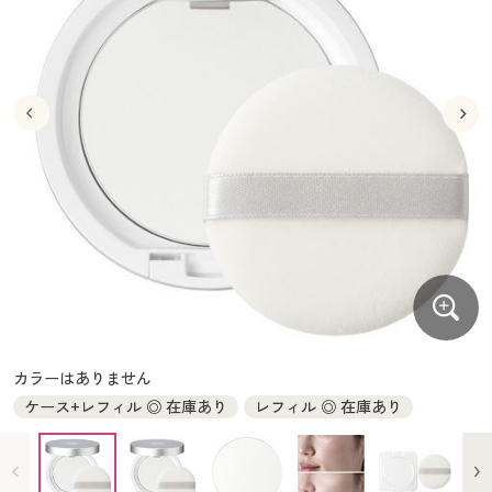
大きいサイズ
制服・スクールすべて
美容・健康・サプリメント
寝具・ベッド
制服・スクール
美容・健康通販すべて
家具・収納
キッチン・雑貨・日用品
バーゲン
大きいサイズ通販すべて
制服・学生服
カーテン・ラグ・ファブリック
大きいサイズ
制服・スクールすべて
美容・健康・サプリメント
寝具・ベッド
詳細検索
バーゲンセール
大きいサイズ レディース服
ジュニア・ティーンズ下着
バーゲン
大きいサイズ通販すべて
制服・学生服
カーテン・ラグ・ファブリック
商品カテゴリ一覧
シークレットセール
大きいサイズ レディース下着
詳細検索
バーゲンセール
大きいサイズ レディース服
ジュニア・ティーンズ下着
カタログ
大きいサイズ メンズ
商品カテゴリ一覧
シークレットセール
大きいサイズ レディース下着
カタログ・チラシからのご注文
カタログ
大きいサイズ 事務・制服
大きいサイズ メンズ
デジタルカタログ
カタログ・チラシからのご注文
カラーはありません
大きいサイズ 事務・制服
ケース+レフィル ◎ 在庫あり
レフィル ◎ 在庫あり
カタログ無料プレゼント
デジタルカタログ
会員メニュー