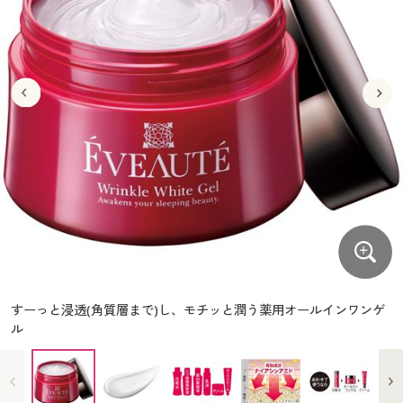
大きいサイズ
制服・スクールすべて
美容・健康・サプリメント
寝具・ベッド
制服・スクール
美容・健康通販すべて
家具・収納
キッチン・雑貨・日用品
バーゲン
大きいサイズ通販すべて
制服・学生服
カーテン・ラグ・ファブリック
大きいサイズ
制服・スクールすべて
美容・健康・サプリメント
寝具・ベッド
詳細検索
バーゲンセール
大きいサイズ レディース服
ジュニア・ティーンズ下着
バーゲン
大きいサイズ通販すべて
制服・学生服
カーテン・ラグ・ファブリック
商品カテゴリ一覧
シークレットセール
大きいサイズ レディース下着
詳細検索
バーゲンセール
大きいサイズ レディース服
ジュニア・ティーンズ下着
カタログ
大きいサイズ メンズ
商品カテゴリ一覧
シークレットセール
大きいサイズ レディース下着
カタログ・チラシからのご注文
カタログ
大きいサイズ 事務・制服
大きいサイズ メンズ
デジタルカタログ
カタログ・チラシからのご注文
すーっと浸透(角質層まで)し、モチッと潤う薬用オールインワンゲ
大きいサイズ 事務・制服
ル
カタログ無料プレゼント
デジタルカタログ
会員メニュー