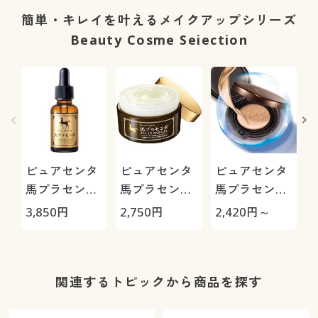
容液
簡単・キレイを叶えるメイクアップシリーズ
Beauty Cosme Seiection
ピュアセンタ
ピュアセンタ
ピュアセンタ
馬プラセンタ/
馬プラセンタ
馬プラセンタ
美容液
オールインワ
クッションBB
3,850
円
2,750
円
2,420
円～
4
ンゲル
ファンデーシ
ョン
関連するトピックから商品を探す