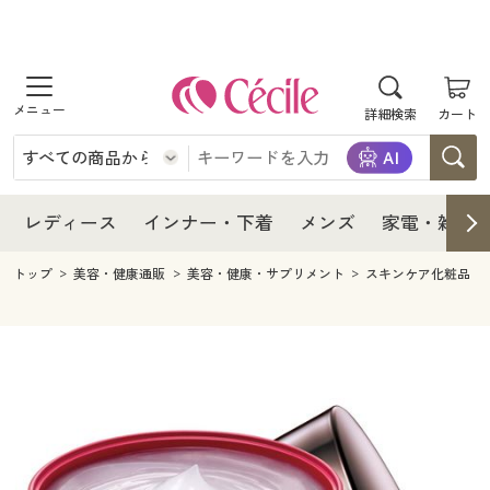
商品を探す
レディース
商品を探す
詳細検索
カート
インナー・下着
レディース通販すべて
レディース
メンズ
インナー・下着通販すべて
レディースファッション
インナー・下着
レディース通販すべて
レディース
インナー・下着
メンズ
家電・雑貨
家電・雑貨
メンズ通販すべて
女性下着
女性下着
メンズ
インナー・下着通販すべて
レディースファッション
トップ
美容・健康通販
美容・健康・サプリメント
スキンケア化粧品
寝具・インテリア・家具
家電・雑貨すべて
メンズファッション
メンズ下着
家電・雑貨
メンズ通販すべて
女性下着
女性下着
美容・健康
寝具・インテリア・家具通販すべて
家電
メンズ下着
ジュニア・ティーンズ下着
寝具・インテリア・家具
家電・雑貨すべて
メンズファッション
メンズ下着
制服・スクール
美容・健康通販すべて
家具・収納
キッチン・雑貨・日用品
美容・健康
寝具・インテリア・家具通販すべて
家電
メンズ下着
ジュニア・ティーンズ下着