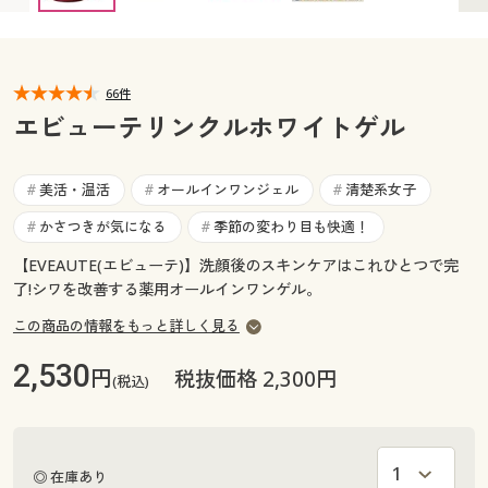
カタログ無料プレゼント
マイページ
会員メニュー
66件
閲覧履歴
マイページ
エビューテリンクルホワイトゲル
お気に入り
閲覧履歴
美活・温活
オールインワンジェル
清楚系女子
#
#
#
サポート
かさつきが気になる
季節の変わり目も快適！
#
#
お気に入り
ご利用ガイド
【EVEAUTE(エビューテ)】洗顔後のスキンケアはこれひとつで完
サポート
了!シワを改善する薬用オールインワンゲル。
よくある質問とお問い合わせ
この商品の情報をもっと詳しく見る
ご利用ガイド
2,530
円
税抜価格 2,300円
(税込)
よくある質問とお問い合わせ
◎ 在庫あり