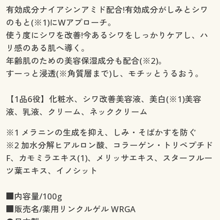
有効成分ナイアシンアミド配合!有効成分がしみとシワ
のもと(※1)にWアプローチ。
使う度にシワを改善!今あるシワをしっかりケアし、ハ
リ感のある肌へ導く。
年齢肌のための美容保湿成分も配合(※2)。
すーっと浸透(※角質層まで)し、モチッとうるおう。
【1品6役】化粧水、シワ改善美容液、美白(※1)美容
液、乳液、クリーム、ネッククリーム
※1 メラニンの生成を抑え、しみ・そばかすを防ぐ
※2 加水分解ヒアルロン酸、コラーゲン・トリペプチド
F、カモミラエキス(1)、メリッサエキス、スターフルー
ツ葉エキス、イノシット
■内容量/100g
■販売名/薬用リンクルゲル WRGA