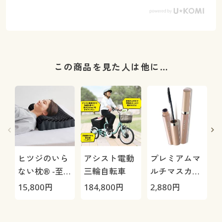
この商品を見た人は他に…
ヒツジのいら
アシスト電動
プレミアムマ
ない枕® -至
三輪自転車
ルチマスカラ
極-
(2本組)/コー
15,800
円
184,800
円
2,880
円
2
ムタイプ マス
カラ まつ毛美