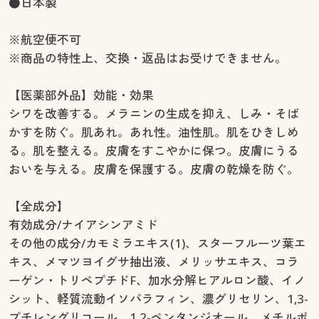
●日本製
※航空便不可
※商品の特性上、交換・返品はお受けできません。
【医薬部外品】効能・効果
シワを改善する。メラニンの生成を抑え、しみ・そば
かすを防ぐ。肌あれ。あれ性。油性肌。肌をひきしめ
る。肌を整える。皮膚をすこやかに保つ。皮膚にうる
おいを与える。皮膚を保護する。皮膚の乾燥を防ぐ。
【全成分】
有効成分/ナイアシンアミド
その他の成分/カモミラエキス(1)、スターフルーツ葉エ
キス、メマツヨイグサ抽出液、メリッサエキス、コラ
ーゲン・トリペプチドF、加水分解ヒアルロン酸、イノ
シット、軽質流動イソパラフィン、濃グリセリン、1,3-
プチレングリコール、1,2-ペンタンジオール、メチルポ