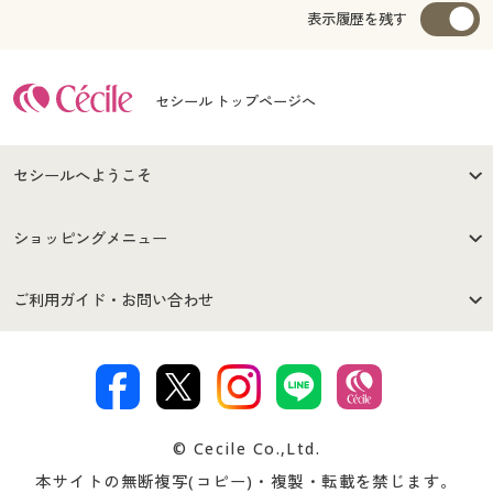
表示履歴を残す
セシール トップページへ
セシールへようこそ
はじめての方へ
ご利用環境について
ショッピングメニュー
セシールご利用規約
プライバシーポリシー
商品カテゴリ
バーゲンセール
ご利用ガイド・お問い合わせ
特定商取引法に基づく表示
古物営業法に基づく表示
カタログ・チラシからのご注
デジタルカタログ
ご注文は
お届けは
文
著作権・商標について
会社案内
交換・返品は
お支払は
カタログ無料プレゼント
特集一覧
© Cecile Co.,Ltd.
会員登録・お客様情報変更に
お客様番号・パスワードをお
本サイトの無断複写(コピー)・複製・転載を禁じます。
プレゼント＆キャンペーン
サイトマップ
ついて
忘れの場合