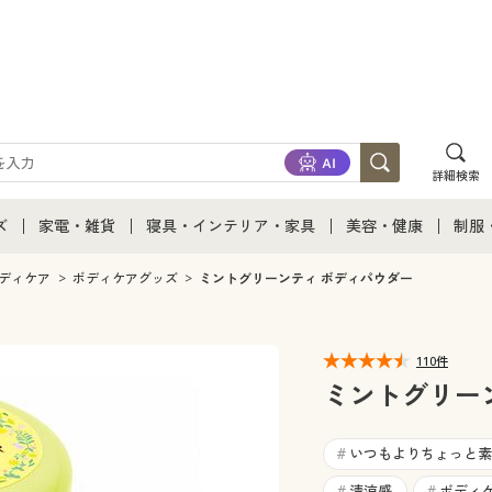
詳細検索
ズ
家電・雑貨
寝具・インテリア・家具
美容・健康
制服
て
ズ通販すべて
家電・雑貨すべて
寝具・インテリア・家具通販すべて
美容・健康通販すべ
制服
ディケア
ボディケアグッズ
ミントグリーンティ ボディパウダー
ズファッション
家電
家具・収納
美容・健康・サプリ
制服
110件
ズ下着
キッチン・雑貨・日用品
寝具・ベッド
ジュ
ミントグリー
着
カーテン・ラグ・ファブリック
いつもよりちょっと素
#
清涼感
ボディ
#
#