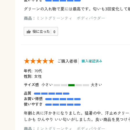
グリーンの入れ物で夏には最高です。匂いも3回変化して
商品：
ミントグリーンティ ボディパウダー
役に立った
0
ご購入者様
購入確認済み
年代:
70代
性別:
女性
サイズ感
小さい
大きい
品質
お買い得感
使いやすさ
年齢と共に汗かきになりました。猛暑の中、汗止めクリー
しかも ひんやり いい匂いがしました。良い商品を見つけ
商品：
ミントグリーンティ ボディパウダー