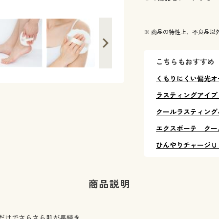
毛足の長いふわふわ特大パフ付き
※ 商品の特性上、不良品以
こちらもおすすめ
くもりにくい偏光オ
ラスティングアイブ
クールラスティング
エクスボーテ クー
ひんやりチャージＵ
商品説明
だけでさらさら肌が長続き。