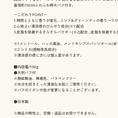
直径約10cm!ふわふわ特大パフ付き。
ーこだわりPOINTー
1.時間とともに香りが変化…ミント&グリーンティの香り→フ
2.心地よい清涼感のひんやり成分(※1)配合
3.皮脂を吸着するさらさらパウダー(※2)配合…皮脂を吸着
※1メントール、ハッカ葉油、メントキシプロパンジオール(全
※2 シリカ(感触改良成分)
※清涼感の感じ方には個人差があります。
■内容量/100g
●大判パフ付
※無鉱物油、無着色、パラベンフリー
※水分を拭きとった清潔なお肌にご使用ください。
※パフのリボンの色が変更になることがございます。
●日本製
※商品の特性上、交換・返品はお受けできません。