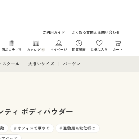
ご利用ガイド
よくある質問とお問い合わせ
商品カテゴリ
カタログ
マイページ
閲覧履歴
お気に入り
カート
カタログ・チラシからのご注文
・スクール
大きいサイズ
バーゲン
デジタルカタログ
て
・スクールすべて
大きいサイズ通販すべて
バーゲンセール
カタログ無料プレゼント
メント
・学生服
大きいサイズ レディース服
シークレットセール
ニア・ティーンズ下着
大きいサイズ レディース下着
ンティ ボディパウダー
大きいサイズ メンズ
敵
オフィスで華やぐ
通勤服も秋仕様に
#
#
ケアグッズ