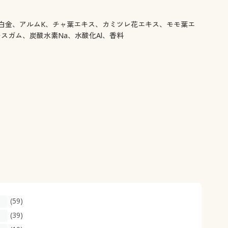
白金、アルムK、チャ葉エキス、カミツレ花エキス、モモ葉エ
ガム、炭酸水素Na、水酸化Al、香料
(59)
(39)