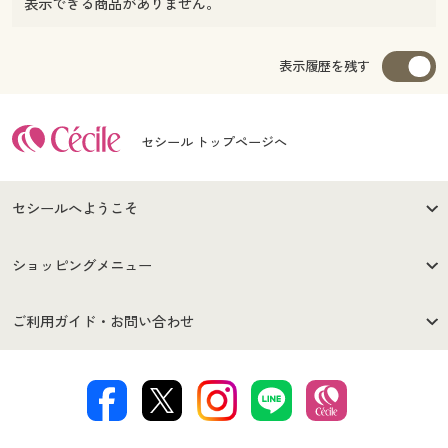
表示できる商品がありません。
表示履歴を残す
セシール トップページへ
セシールへようこそ
はじめての方へ
ご利用環境について
ショッピングメニュー
セシールご利用規約
プライバシーポリシー
商品カテゴリ
バーゲンセール
ご利用ガイド・お問い合わせ
特定商取引法に基づく表示
古物営業法に基づく表示
カタログ・チラシからのご注
デジタルカタログ
ご注文は
お届けは
文
著作権・商標について
会社案内
交換・返品は
お支払は
カタログ無料プレゼント
特集一覧