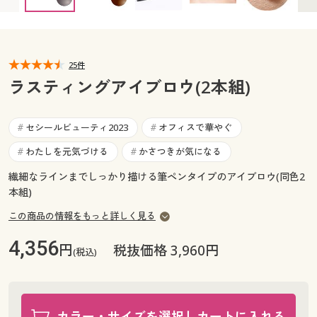
カタログ無料プレゼント
マイページ
会員メニュー
閲覧履歴
25件
マイページ
ラスティングアイブロウ(2本組)
お気に入り
閲覧履歴
セシールビューティ2023
オフィスで華やぐ
#
#
サポート
お気に入り
わたしを元気づける
かさつきが気になる
#
#
ご利用ガイド
繊細なラインまでしっかり描ける筆ペンタイプのアイブロウ(同色2
サポート
本組)
よくある質問とお問い合わせ
この商品の情報をもっと詳しく見る
ご利用ガイド
4,356
円
税抜価格 3,960円
(税込)
よくある質問とお問い合わせ
カラー・サイズを選択しカートに入れる