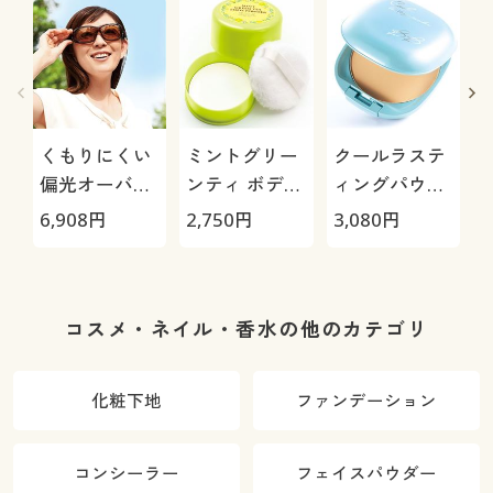
くもりにくい
ミントグリー
クールラステ
偏光オーバー
ンティ ボディ
ィングパウダ
グラス
パウダー
ーBB
6,908
円
2,750
円
3,080
円
2
コスメ・ネイル・香水の他のカテゴリ
化粧下地
ファンデーション
コンシーラー
フェイスパウダー