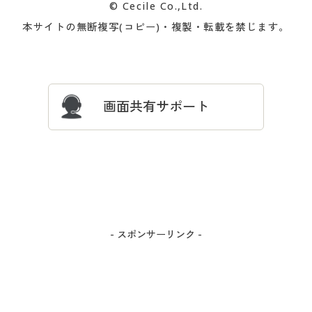
© Cecile Co.,Ltd.
会員登録・お客様情報変更に
お客様番号・パスワードをお
本サイトの無断複写(コピー)・複製・転載を禁じます。
プレゼント＆キャンペーン
サイトマップ
ついて
忘れの場合
サイズガイド
よくある質問とお問い合わせ
画面共有サポート
- スポンサーリンク -