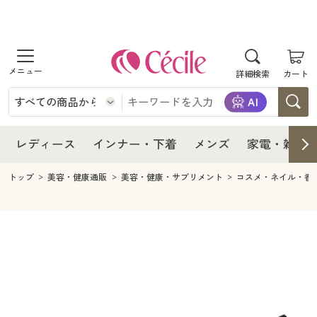
商品を探す
レディース
商品を探す
詳細検索
カート
インナー・下着
レディース通販すべて
レディース
メンズ
インナー・下着通販すべて
レディースファッション
インナー・下着
レディース通販すべて
レディース
インナー・下着
メンズ
家電・雑貨
家電・雑貨
メンズ通販すべて
女性下着
女性下着
メンズ
インナー・下着通販すべて
レディースファッション
トップ
美容・健康通販
美容・健康・サプリメント
コスメ・ネイル・香
寝具・インテリア・家具
家電・雑貨すべて
メンズファッション
メンズ下着
家電・雑貨
メンズ通販すべて
女性下着
女性下着
美容・健康
寝具・インテリア・家具通販すべて
家電
メンズ下着
ジュニア・ティーンズ下着
寝具・インテリア・家具
家電・雑貨すべて
メンズファッション
メンズ下着
制服・スクール
美容・健康通販すべて
家具・収納
キッチン・雑貨・日用品
美容・健康
寝具・インテリア・家具通販すべて
家電
メンズ下着
ジュニア・ティーンズ下着