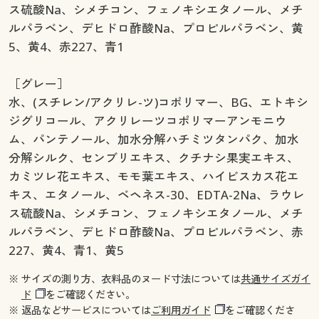
ス硫酸Na、シメチコン、フェノキシエタノール、メチ
ルパラベン、デヒドロ酢酸Na、プロピルパラベン、黄
5、黄4、赤227、青1
［グレー］
水、(スチレン/アクリレ-ツ)コポリマー、BG、エトキシ
ジグリコール、アクリレーツコポリマーアンモニウ
ム、パンテノール、加水分解ハチミツタンパク、加水
分解シルク、センブリエキス、クチナシ果実エキス、
カミツレ花エキス、モモ葉エキス、ハイビスカス花エ
キス、エタノール、ベヘネス-30、EDTA-2Na、ラウレ
ス硫酸Na、シメチコン、フェノキシエタノール、メチ
ルパラベン、デヒドロ酢酸Na、プロピルパラベン、赤
227、黄4、青1、黄5
※ サイズの測り方、衣料品のヌード寸法については
共通サイズガイ
ド
をご確認ください。
※ 返品などサービスについては
ご利用ガイド
をご確認くださ