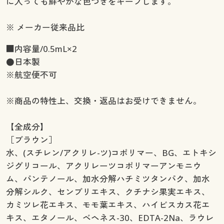
に入っても鮮やかな色づきをキープします。
※ メーカー従来品比
■内容量/0.5mL×2
●日本製
※航空便不可
※商品の特性上、交換・返品はお受けできません。
【全成分】
［ブラウン］
水、(スチレン/アクリレ-ツ)コポリマー、BG、エトキシ
ジグリコール、アクリレーツコポリマーアンモニウ
ム、パンテノール、加水分解ハチミツタンパク、加水
分解シルク、センブリエキス、クチナシ果実エキス、
カミツレ花エキス、モモ葉エキス、ハイビスカス花エ
キス、エタノール、ベヘネス-30、EDTA-2Na、ラウレ