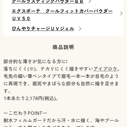
クールラスティングパウダーＢＢ
エクスボーテ クールフィットカバーパウダー
ＵＶ５０
ひんやりチャージＵＶジェル
商品説明
部分的な薄さが気になる方に!
落ちにくく(※)、テカリにくく描きやすい
アイブロウ
。
毛先の細い筆ペンタイプで眉毛一本一本が自毛のよう
に再現でき、眉尻やまばらな部分も自然に描き足せま
す。
1本あたり2,178円(税込)。
ーこだわりPOINTー
耐水フィルムガードだから汗・水に強く、海やプール