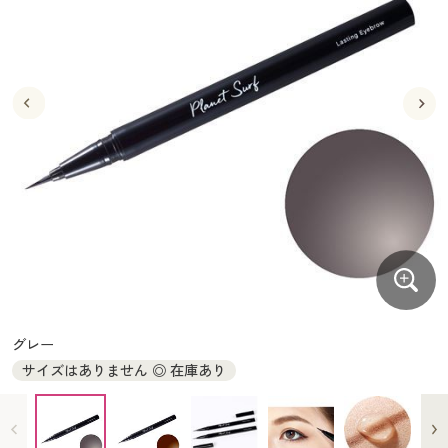
大きいサイズ
制服・スクールすべて
美容・健康・サプリメント
寝具・ベッド
制服・スクール
美容・健康通販すべて
家具・収納
キッチン・雑貨・日用品
バーゲン
大きいサイズ通販すべて
制服・学生服
カーテン・ラグ・ファブリック
大きいサイズ
制服・スクールすべて
美容・健康・サプリメント
寝具・ベッド
詳細検索
バーゲンセール
大きいサイズ レディース服
ジュニア・ティーンズ下着
バーゲン
大きいサイズ通販すべて
制服・学生服
カーテン・ラグ・ファブリック
商品カテゴリ一覧
シークレットセール
大きいサイズ レディース下着
詳細検索
バーゲンセール
大きいサイズ レディース服
ジュニア・ティーンズ下着
カタログ
大きいサイズ メンズ
商品カテゴリ一覧
シークレットセール
大きいサイズ レディース下着
カタログ・チラシからのご注文
カタログ
大きいサイズ 事務・制服
大きいサイズ メンズ
デジタルカタログ
カタログ・チラシからのご注文
グレー
大きいサイズ 事務・制服
サイズはありません ◎ 在庫あり
カタログ無料プレゼント
デジタルカタログ
会員メニュー