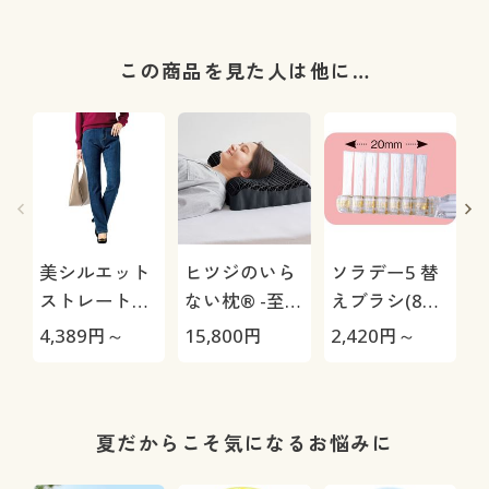
この商品を見た人は他に…
美シルエット
ヒツジのいら
ソラデー5 替
ストレートデ
ない枕® -至
えブラシ(8個
ニムパンツ(洗
極-
組)
4,389
円～
15,800
円
2,420
円～
1
濯機OK)
夏だからこそ気になるお悩みに