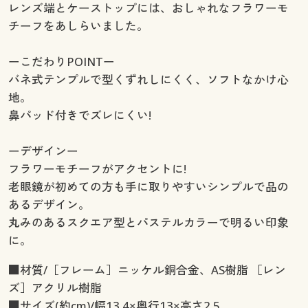
レンズ端とケーストップには、おしゃれなフラワーモ
チーフをあしらいました。
ーこだわりPOINTー
バネ式テンプルで型くずれしにくく、ソフトなかけ心
地。
鼻パッド付きでズレにくい!
ーデザインー
フラワーモチーフがアクセントに!
老眼鏡が初めての方も手に取りやすいシンプルで品の
あるデザイン。
丸みのあるスクエア型とパステルカラーで明るい印象
に。
■材質/［フレーム］ニッケル銅合金、AS樹脂 ［レン
ズ］アクリル樹脂
■サイズ(約cm)/幅13.4×奥行13×高さ2.5