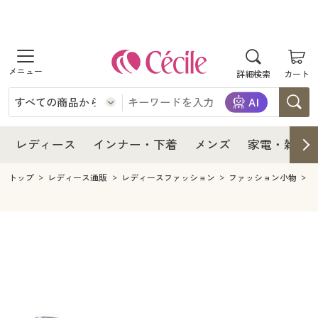
商品を探す
レディース
商品を探す
詳細検索
カート
インナー・下着
レディース通販すべて
レディース
メンズ
インナー・下着通販すべて
レディースファッション
インナー・下着
レディース通販すべて
レディース
インナー・下着
メンズ
家電・雑貨
家電・雑貨
メンズ通販すべて
女性下着
女性下着
メンズ
インナー・下着通販すべて
レディースファッション
トップ
レディース通販
レディースファッション
ファッション小物
寝具・インテリア・家具
家電・雑貨すべて
メンズファッション
メンズ下着
家電・雑貨
メンズ通販すべて
女性下着
女性下着
美容・健康
寝具・インテリア・家具通販すべて
家電
メンズ下着
ジュニア・ティーンズ下着
寝具・インテリア・家具
家電・雑貨すべて
メンズファッション
メンズ下着
制服・スクール
美容・健康通販すべて
家具・収納
キッチン・雑貨・日用品
美容・健康
寝具・インテリア・家具通販すべて
家電
メンズ下着
ジュニア・ティーンズ下着