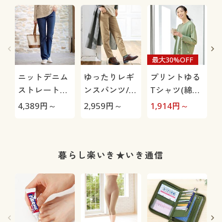
最大30%OFF
ニットデニム
ゆったりレギ
プリントゆる
ストレートパ
ンスパンツ/細
Tシャツ(綿
ンツ(スマート
見えが叶うら
100%)
4,389
円～
2,959
円～
1,914
円～
9
ニットジーン
くちんテーパ
M
ズ)(全方向ス
ード(ストレッ
トレッチ・や
チ・UVカッ
わらか・選べ
ト・速乾・洗
暮らし楽いき★いき通信
る4レング
濯機OK)
ス・洗濯機
OK・1年中は
ける)