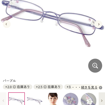
大きいサイズ
制服・スクールすべて
美容・健康・サプリメント
寝具・ベッド
制服・スクール
美容・健康通販すべて
家具・収納
キッチン・雑貨・日用品
バーゲン
大きいサイズ通販すべて
制服・学生服
カーテン・ラグ・ファブリック
大きいサイズ
制服・スクールすべて
美容・健康・サプリメント
寝具・ベッド
詳細検索
バーゲンセール
大きいサイズ レディース服
ジュニア・ティーンズ下着
バーゲン
大きいサイズ通販すべて
制服・学生服
カーテン・ラグ・ファブリック
商品カテゴリ一覧
シークレットセール
大きいサイズ レディース下着
詳細検索
バーゲンセール
大きいサイズ レディース服
ジュニア・ティーンズ下着
カタログ
大きいサイズ メンズ
商品カテゴリ一覧
シークレットセール
大きいサイズ レディース下着
カタログ・チラシからのご注文
カタログ
大きいサイズ 事務・制服
大きいサイズ メンズ
デジタルカタログ
カタログ・チラシからのご注文
パープル
大きいサイズ 事務・制服
+2.0 ◎ 在庫あり
+2.5 ◎ 在庫あり
+3.0 ◎ 在庫あり
続きを見る
カタログ無料プレゼント
デジタルカタログ
+3.5 ○ 在庫わずか
+4.0 ◎ 在庫あり
+5.0 ◎ 在庫あり
+6.0 ◎ 在庫あり
会員メニュー