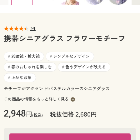
カタログ無料プレゼント
マイページ
会員メニュー
閲覧履歴
2件
マイページ
携帯シニアグラス フラワーモチーフ
お気に入り
閲覧履歴
老眼鏡・拡大鏡
シンプルなデザイン
#
#
サポート
お気に入り
春のおしゃれを楽しむ
色やデザインが映える
#
#
ご利用ガイド
上品な印象
#
サポート
モチーフがアクセント!パステルカラーのシニアグラス
よくある質問とお問い合わせ
ご利用ガイド
この商品の情報をもっと詳しく見る
2,948
円
税抜価格 2,680円
よくある質問とお問い合わせ
(税込)