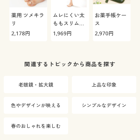
薬用 ツメキラ
ムレにくい太
お薬手帳ケー
リ
ももスリムス
ス
パッツ
2,178
円
1,969
円
2,970
円
1
関連するトピックから商品を探す
老眼鏡・拡大鏡
上品な印象
色やデザインが映える
シンプルなデザイン
春のおしゃれを楽しむ