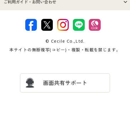
商品カテゴリ
バーゲンセール
ご利用ガイド・お問い合わせ
特定商取引法に基づく表示
古物営業法に基づく表示
カタログ・チラシからのご注
デジタルカタログ
ご注文は
お届けは
文
著作権・商標について
会社案内
交換・返品は
お支払は
カタログ無料プレゼント
特集一覧
© Cecile Co.,Ltd.
会員登録・お客様情報変更に
お客様番号・パスワードをお
本サイトの無断複写(コピー)・複製・転載を禁じます。
プレゼント＆キャンペーン
サイトマップ
ついて
忘れの場合
サイズガイド
よくある質問とお問い合わせ
画面共有サポート