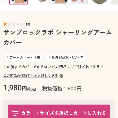
カタログ無料プレゼント
マイページ
会員メニュー
閲覧履歴
1件
マイページ
サンブロックラボ シャーリングアーム
お気に入り
カバー
閲覧履歴
サポート
お気に入り
アームカバー・手袋
紫外線対策・UVケア
#
#
ご利用ガイド
二の腕までカバーできるロング丈!凹凸リブで肌ざわりサラリ
サポート
この商品の情報をもっと詳しく見る
よくある質問とお問い合わせ
ご利用ガイド
1,980
円
税抜価格 1,800円
(税込)
よくある質問とお問い合わせ
カラー・サイズを選択しカートに入れる