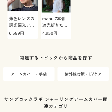
薄色レンズの
mabu 7本骨
調光偏光アイ
遮光折りたた
ケアグラス
み傘 江戸
6,589
円
4,950
円
関連するトピックから商品を探す
アームカバー・手袋
紫外線対策・UVケア
サンブロックラボ シャーリングアームカバー関
連カテゴリ