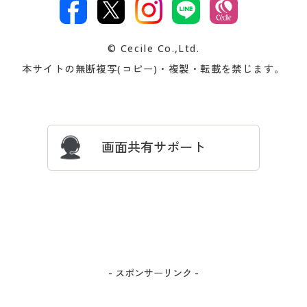
文
著作権・商標について
会社案内
交換・返品は
お支払は
カタログ無料プレゼント
特集一覧
© Cecile Co.,Ltd.
会員登録・お客様情報変更に
お客様番号・パスワードをお
本サイトの無断複写(コピー)・複製・転載を禁じます。
プレゼント＆キャンペーン
サイトマップ
ついて
忘れの場合
サイズガイド
よくある質問とお問い合わせ
画面共有サポート
- スポンサーリンク -