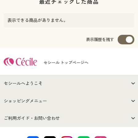
最近チェックした商品
表示できる商品がありません。
表示履歴を残す
セシール トップページへ
セシールへようこそ
はじめての方へ
ご利用環境について
ショッピングメニュー
セシールご利用規約
プライバシーポリシー
商品カテゴリ
バーゲンセール
ご利用ガイド・お問い合わせ
特定商取引法に基づく表示
古物営業法に基づく表示
カタログ・チラシからのご注
デジタルカタログ
ご注文は
お届けは