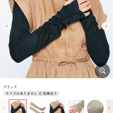
大きいサイズ
制服・スクールすべて
美容・健康・サプリメント
寝具・ベッド
制服・スクール
美容・健康通販すべて
家具・収納
キッチン・雑貨・日用品
バーゲン
大きいサイズ通販すべて
制服・学生服
カーテン・ラグ・ファブリック
大きいサイズ
制服・スクールすべて
美容・健康・サプリメント
寝具・ベッド
詳細検索
バーゲンセール
大きいサイズ レディース服
ジュニア・ティーンズ下着
バーゲン
大きいサイズ通販すべて
制服・学生服
カーテン・ラグ・ファブリック
商品カテゴリ一覧
シークレットセール
大きいサイズ レディース下着
詳細検索
バーゲンセール
大きいサイズ レディース服
ジュニア・ティーンズ下着
カタログ
大きいサイズ メンズ
商品カテゴリ一覧
シークレットセール
大きいサイズ レディース下着
カタログ・チラシからのご注文
カタログ
大きいサイズ 事務・制服
大きいサイズ メンズ
デジタルカタログ
カタログ・チラシからのご注文
ブラック
大きいサイズ 事務・制服
サイズはありません ◎ 在庫あり
カタログ無料プレゼント
デジタルカタログ
会員メニュー