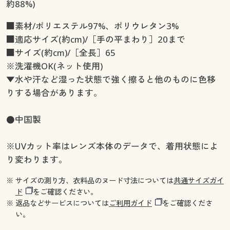
約88%)
■素材/ポリエステル97%、ポリウレタン3%
■適応サイズ(約cm)/［手の平まわり］20まで
■サイズ(約cm)/［全長］65
※洗濯機OK(ネット使用)
▼水や汗など湿った状態で強く擦ると他のものに色移
りする場合があります。
●中国製
※UVカット率はレンズ本体のデータで、着用状態によ
り変わります。
※ サイズの測り方、衣料品のヌード寸法については
共通サイズガイ
ド
をご確認ください。
※ 返品などサービスについては
ご利用ガイド
をご確認くださ
い。