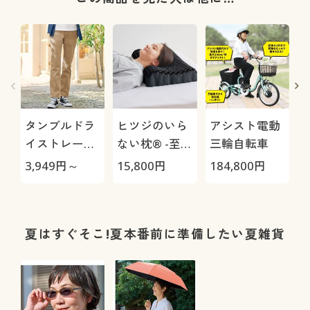
タンブルドラ
ヒツジのいら
アシスト電動
イストレート
ない枕® -至
三輪自転車
パンツ(ストレ
極-
3,949
円～
15,800
円
184,800
円
1
ッチ・乾燥機
OK・毎日パン
ツ・綿混・UV
カット・静電
夏はすぐそこ!夏本番前に準備したい夏雑貨
気がたまりに
くい)