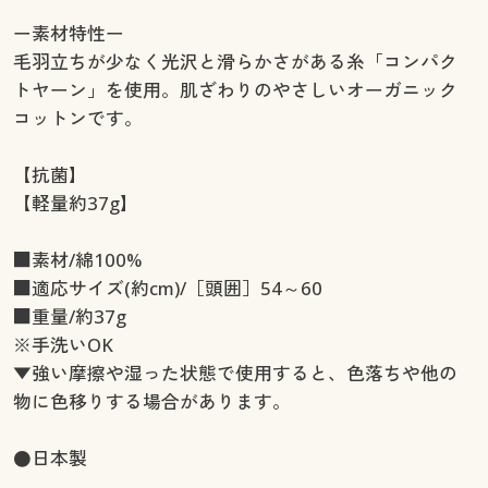
ー素材特性ー
毛羽立ちが少なく光沢と滑らかさがある糸「コンパク
トヤーン」を使用。肌ざわりのやさしいオーガニック
コットンです。
【抗菌】
【軽量約37g】
■素材/綿100%
■適応サイズ(約cm)/［頭囲］54～60
■重量/約37g
※手洗いOK
▼強い摩擦や湿った状態で使用すると、色落ちや他の
物に色移りする場合があります。
●日本製