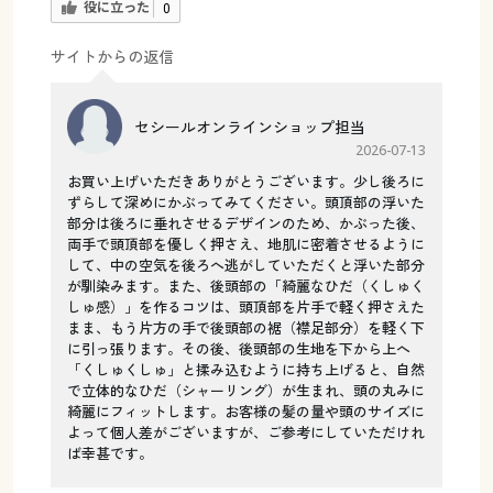
役に立った
0
サイトからの返信
セシールオンラインショップ担当
2026-07-13
お買い上げいただきありがとうございます。少し後ろに
ずらして深めにかぶってみてください。頭頂部の浮いた
部分は後ろに垂れさせるデザインのため、かぶった後、
両手で頭頂部を優しく押さえ、地肌に密着させるように
して、中の空気を後ろへ逃がしていただくと浮いた部分
が馴染みます。また、後頭部の「綺麗なひだ（くしゅく
しゅ感）」を作るコツは、頭頂部を片手で軽く押さえた
まま、もう片方の手で後頭部の裾（襟足部分）を軽く下
に引っ張ります。その後、後頭部の生地を下から上へ
「くしゅくしゅ」と揉み込むように持ち上げると、自然
で立体的なひだ（シャーリング）が生まれ、頭の丸みに
綺麗にフィットします。お客様の髪の量や頭のサイズに
よって個人差がございますが、ご参考にしていただけれ
ば幸甚です。