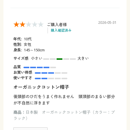
2026-05-31
ご購入者様
購入確認済み
年代:
10代
性別:
女性
身長:
145～150cm
サイズ感
小さい
大きい
品質
お買い得感
使いやすさ
オーガニックコットン帽子
後頭部のひだをうまく作れません 頭頂部のまるい部分
が不自然に浮きます
商品：
日本製 オーガニックコットン帽子（カラー：ブ
ラック）