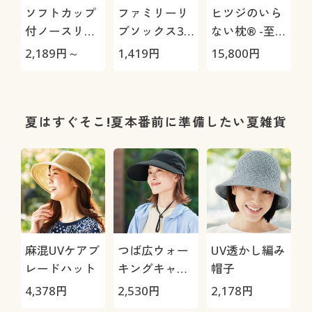
ソフトカップ
ファミリーリ
ヒツジのいら
付ノースリー
ブソックス3
ない枕® -至
ブ(綿100%素
足組(カラー豊
極-
2,189
円～
1,419
円
15,800
円
1
材)
富・21cm～
27cm)(ローク
ルー丈)
夏はすぐそこ!夏本番前に準備したい夏雑貨
麻混UVケアブ
つば広ウォー
UV透かし編み
レードハット
キングキャッ
帽子
プ
4,378
円
2,530
円
2,178
円