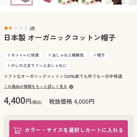
カタログ無料プレゼント
マイページ
会員メニュー
閲覧履歴
2件
マイページ
日本製 オーガニックコットン帽子
お気に入り
閲覧履歴
オシャレに快適
おしゃれと機能性
帽子
#
#
#
サポート
お気に入り
少しの工夫でぐっとおしゃれに
#
ご利用ガイド
ソフトなオーガニックコットン100%家でも外でも一日中快適
サポート
この商品の情報をもっと詳しく見る
よくある質問とお問い合わせ
ご利用ガイド
4,400
円
税抜価格 4,000円
(税込)
よくある質問とお問い合わせ
カラー・サイズを選択しカートに入れる