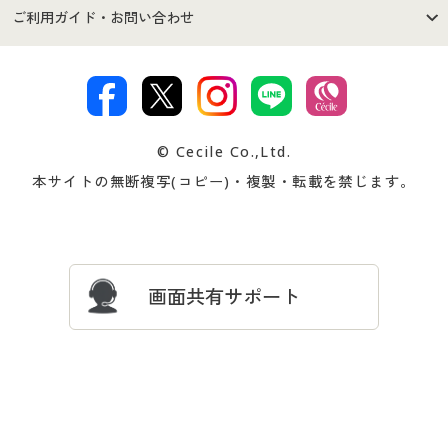
セシールご利用規約
プライバシーポリシー
商品カテゴリ
バーゲンセール
ご利用ガイド・お問い合わせ
特定商取引法に基づく表示
古物営業法に基づく表示
カタログ・チラシからのご注
デジタルカタログ
ご注文は
お届けは
文
著作権・商標について
会社案内
交換・返品は
お支払は
カタログ無料プレゼント
特集一覧
© Cecile Co.,Ltd.
会員登録・お客様情報変更に
お客様番号・パスワードをお
本サイトの無断複写(コピー)・複製・転載を禁じます。
プレゼント＆キャンペーン
サイトマップ
ついて
忘れの場合
サイズガイド
よくある質問とお問い合わせ
画面共有サポート