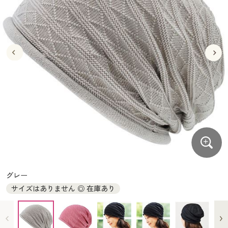
大きいサイズ
制服・スクールすべて
美容・健康・サプリメント
寝具・ベッド
制服・スクール
美容・健康通販すべて
家具・収納
キッチン・雑貨・日用品
バーゲン
大きいサイズ通販すべて
制服・学生服
カーテン・ラグ・ファブリック
大きいサイズ
制服・スクールすべて
美容・健康・サプリメント
寝具・ベッド
詳細検索
バーゲンセール
大きいサイズ レディース服
ジュニア・ティーンズ下着
バーゲン
大きいサイズ通販すべて
制服・学生服
カーテン・ラグ・ファブリック
商品カテゴリ一覧
シークレットセール
大きいサイズ レディース下着
詳細検索
バーゲンセール
大きいサイズ レディース服
ジュニア・ティーンズ下着
カタログ
大きいサイズ メンズ
商品カテゴリ一覧
シークレットセール
大きいサイズ レディース下着
カタログ・チラシからのご注文
カタログ
大きいサイズ 事務・制服
大きいサイズ メンズ
デジタルカタログ
カタログ・チラシからのご注文
グレー
大きいサイズ 事務・制服
サイズはありません ◎ 在庫あり
カタログ無料プレゼント
デジタルカタログ
会員メニュー