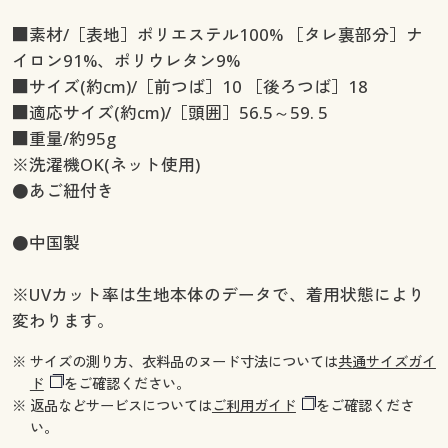
■素材/［表地］ポリエステル100% ［タレ裏部分］ナ
イロン91%、ポリウレタン9%
■サイズ(約cm)/［前つば］10 ［後ろつば］18
■適応サイズ(約cm)/［頭囲］56.5～59. 5
■重量/約95g
※洗濯機OK(ネット使用)
●あご紐付き
●中国製
※UVカット率は生地本体のデータで、着用状態により
変わります。
※ サイズの測り方、衣料品のヌード寸法については
共通サイズガイ
ド
をご確認ください。
※ 返品などサービスについては
ご利用ガイド
をご確認くださ
い。