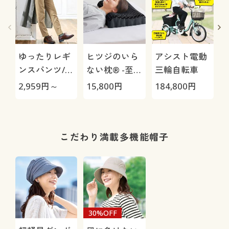
ゆったりレギ
ヒツジのいら
アシスト電動
ンスパンツ/細
ない枕® -至
三輪自転車
見えが叶うら
極-
H
2,959
円～
15,800
円
184,800
円
4
くちんテーパ
0
ード(ストレッ
チ・UVカッ
ト・速乾・洗
こだわり満載多機能帽子
濯機OK)
30%OFF