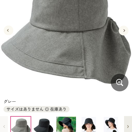
大きいサイズ
制服・スクールすべて
美容・健康・サプリメント
寝具・ベッド
制服・スクール
美容・健康通販すべて
家具・収納
キッチン・雑貨・日用品
バーゲン
大きいサイズ通販すべて
制服・学生服
カーテン・ラグ・ファブリック
大きいサイズ
制服・スクールすべて
美容・健康・サプリメント
寝具・ベッド
詳細検索
バーゲンセール
大きいサイズ レディース服
ジュニア・ティーンズ下着
バーゲン
大きいサイズ通販すべて
制服・学生服
カーテン・ラグ・ファブリック
商品カテゴリ一覧
シークレットセール
大きいサイズ レディース下着
詳細検索
バーゲンセール
大きいサイズ レディース服
ジュニア・ティーンズ下着
カタログ
大きいサイズ メンズ
商品カテゴリ一覧
シークレットセール
大きいサイズ レディース下着
カタログ・チラシからのご注文
カタログ
大きいサイズ 事務・制服
大きいサイズ メンズ
デジタルカタログ
カタログ・チラシからのご注文
グレー
大きいサイズ 事務・制服
サイズはありません ◎ 在庫あり
カタログ無料プレゼント
デジタルカタログ
会員メニュー