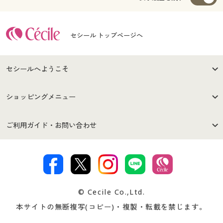
セシール トップページへ
セシールへようこそ
はじめての方へ
ご利用環境について
ショッピングメニュー
セシールご利用規約
プライバシーポリシー
商品カテゴリ
バーゲンセール
ご利用ガイド・お問い合わせ
特定商取引法に基づく表示
古物営業法に基づく表示
カタログ・チラシからのご注
デジタルカタログ
ご注文は
お届けは
文
著作権・商標について
会社案内
交換・返品は
お支払は
カタログ無料プレゼント
特集一覧
© Cecile Co.,Ltd.
会員登録・お客様情報変更に
お客様番号・パスワードをお
本サイトの無断複写(コピー)・複製・転載を禁じます。
プレゼント＆キャンペーン
サイトマップ
ついて
忘れの場合