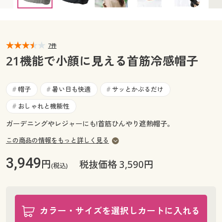
カタログ無料プレゼント
マイページ
会員メニュー
閲覧履歴
7件
マイページ
21機能で小顔に見える首筋冷感帽子
お気に入り
閲覧履歴
帽子
暑い日も快適
サッとかぶるだけ
#
#
#
サポート
お気に入り
おしゃれと機能性
#
ご利用ガイド
ガーデニングやレジャーにも!首筋ひんやり遮熱帽子。
サポート
この商品の情報をもっと詳しく見る
よくある質問とお問い合わせ
ご利用ガイド
3,949
円
税抜価格 3,590円
(税込)
よくある質問とお問い合わせ
カラー・サイズを選択しカートに入れる