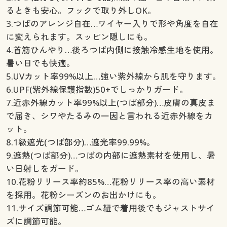
るときも安心。フックで取り外しOK。
3.つばのアレンジ自在…ワイヤー入りで形や角度を自在
に変えられます。スッピン隠しにも。
4.首筋ひんやり…後ろつば内側に接触冷感生地を使用。
暑い日でも快適。
5.UVカット率99%以上…強い紫外線から肌を守ります。
6.UPF(紫外線保護指数)50+でしっかりガード。
7.近赤外線カット率99%以上(つば部分)…皮膚の真皮ま
で届き、シワやたるみの一因と言われる近赤外線をカ
ット。
8.1級遮光(つば部分)…遮光率99.99%。
9.遮熱(つば部分)…つばの内部に遮熱素材を使用し、暑
い日射しをガード。
10.花粉リリース率約85%…花粉リリース率の高い素材
を採用。花粉シーズンのお出かけにも。
11.サイズ調節可能…ゴム紐で着用後でもジャストサイ
ズに調節可能。