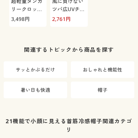
超軽量ダンガ
風に負けない
リークロッシ
ツバ広UVチュ
ェ帽子
ーリップ帽子
3,498
円
2,761
円
関連するトピックから商品を探す
サッとかぶるだけ
おしゃれと機能性
暑い日も快適
帽子
21機能で小顔に見える首筋冷感帽子関連カテゴ
リ