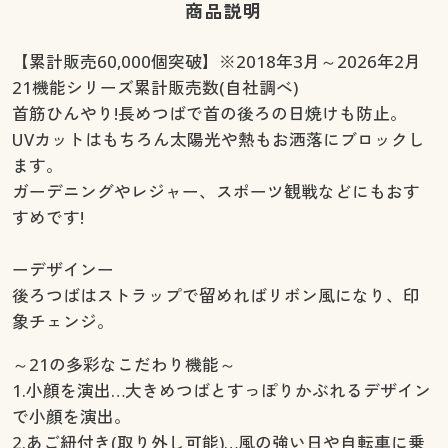
商品説明
【累計販売60,000個突破】※2018年3月～2026年2月
21機能シリーズ累計販売数(自社調べ)
首筋ひんやり!長めつばで首の後ろの日焼けも防止。
UVカットはもちろん太陽光や熱もお洒落にブロックし
ます。
ガーデニングやレジャー、スポーツ観戦などにもおす
すめです!
ーデザインー
後ろつばはストラップで留めればリボン風になり、印
象チェンジ。
～21の多彩なこだわり機能～
1.小顔を演出…大きめつばとすっぽりかぶれるデザイン
で小顔を演出。
2.あご紐付き(取り外し可能)…風の強い日や自転車に乗