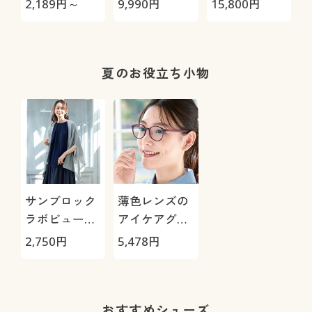
2,189
円～
9,990
円
15,800
円
1
100%・はき
Max
こみ丈スタン
ダード)
夏のお役立ち小物
サンブロック
薄色レンズの
ラボビューテ
アイケアグラ
ィー 2WAY
ス
2,750
円
5,478
円
UVクールケー
プストール
おすすめシューズ