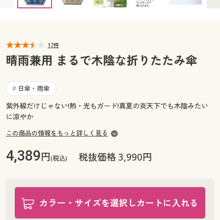
カタログ無料プレゼント
マイページ
会員メニュー
閲覧履歴
17件
マイページ
晴雨兼用 まるで木陰な折りたたみ傘
お気に入り
閲覧履歴
日傘・雨傘
#
サポート
お気に入り
紫外線だけじゃない!熱・光もガード!真夏の炎天下でも木陰みたい
に涼やか
ご利用ガイド
サポート
この商品の情報をもっと詳しく見る
よくある質問とお問い合わせ
ご利用ガイド
4,389
円
税抜価格 3,990円
(税込)
よくある質問とお問い合わせ
カラー・サイズを選択しカートに入れる