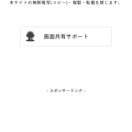
本サイトの無断複写(コピー)・複製・転載を禁じます。
プレゼント＆キャンペーン
サイトマップ
ついて
忘れの場合
サイズガイド
よくある質問とお問い合わせ
画面共有サポート
- スポンサーリンク -
カラー・サイズを選択しカートに入れる