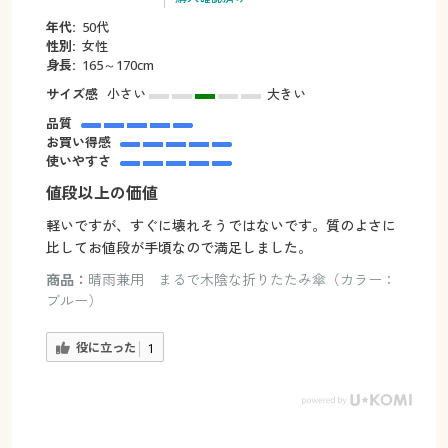
年代:
50代
性別:
女性
身長:
165～170cm
サイズ感
小さい
大きい
品質
お買い得感
使いやすさ
値段以上の価値
軽いですが、すぐに壊れそうではないです。質のよさに
比してお値段が手頃なので満足しました。
商品：
晴雨兼用 まるで木陰な折りたたみ傘（カラー：
ブルー）
役に立った
1