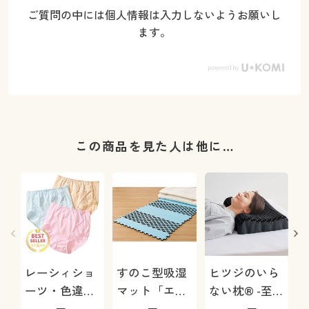
ご質問の中には個人情報は入力しないようお願いし
ます。
この商品を見た人は他に…
レーシィショ
すのこ型吸湿
ヒツジのいら
ーツ・色違い
マット「エア
ない枕® -至
3枚組(綿
ージョブ®」
極-