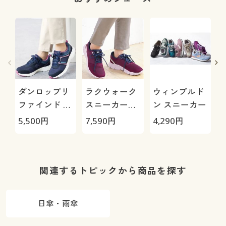
ダンロップリ
ラクウォーク
ウィンブルド
ファインド ス
スニーカー
ン スニーカー
ニーカー
(RL-9219)
ズ
5,500
円
7,590
円
4,290
円
9
DC1501
関連するトピックから商品を探す
日傘・雨傘