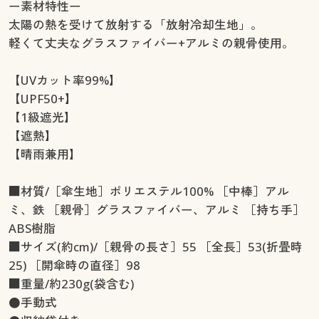
ー素材特性ー
太陽の熱を受けて放射する「放射冷却生地」。
軽くて丈夫なグラスファイバー+アルミの親骨使用。
【UVカット率99%】
【UPF50+】
【1級遮光】
【遮熱】
【晴雨兼用】
■材質/［傘生地］ポリエステル100% ［中棒］アル
ミ、鉄 ［親骨］グラスファイバー、アルミ ［持ち手］
ABS樹脂
■サイズ(約cm)/［親骨の長さ］55 ［全長］53(折畳時
25) ［開傘時の直径］98
■重量/約230g(袋含む)
●手動式