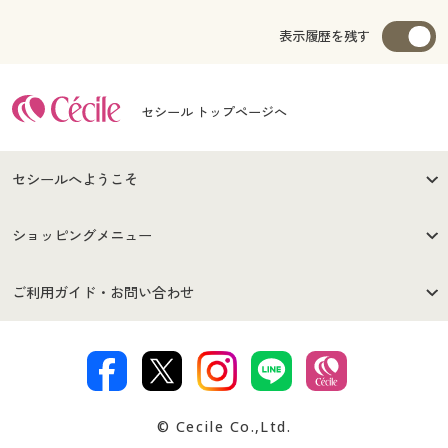
表示履歴を残す
セシール トップページへ
セシールへようこそ
はじめての方へ
ご利用環境について
ショッピングメニュー
セシールご利用規約
プライバシーポリシー
商品カテゴリ
バーゲンセール
ご利用ガイド・お問い合わせ
特定商取引法に基づく表示
古物営業法に基づく表示
カタログ・チラシからのご注
デジタルカタログ
ご注文は
お届けは
文
著作権・商標について
会社案内
交換・返品は
お支払は
カタログ無料プレゼント
特集一覧
© Cecile Co.,Ltd.
会員登録・お客様情報変更に
お客様番号・パスワードをお