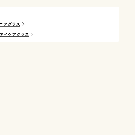
メガネ感覚
ニアグラス
0アイケアグラス