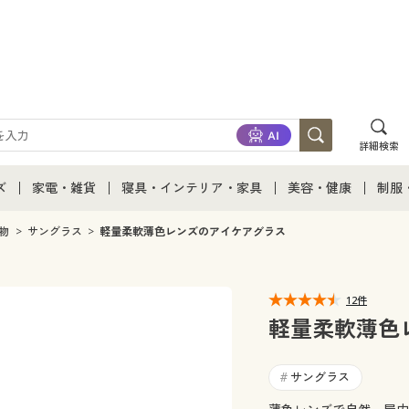
詳細検索
ズ
家電・雑貨
寝具・インテリア・家具
美容・健康
制服
て
ズ通販すべて
家電・雑貨すべて
寝具・インテリア・家具通販すべて
美容・健康通販すべ
制服
物
サングラス
軽量柔軟薄色レンズのアイケアグラス
ズファッション
家電
家具・収納
美容・健康・サプリ
制服
12件
ズ下着
キッチン・雑貨・日用品
寝具・ベッド
ジュ
軽量柔軟薄色
着
カーテン・ラグ・ファブリック
サングラス
#