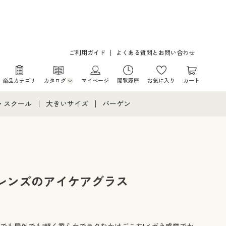
ご利用ガイド
よくある質問とお問い合わせ
商品カテゴリ
カタログ
マイページ
閲覧履歴
お気に入り
カート
カタログ・チラシからのご注文
・スクール
大きいサイズ
バーゲン
デジタルカタログ
て
・スクールすべて
大きいサイズ通販すべて
バーゲンセール
カタログ無料プレゼント
メント
・学生服
大きいサイズ レディース服
シークレットセール
ニア・ティーンズ下着
大きいサイズ レディース下着
レンズのアイケアグラス
大きいサイズ メンズ