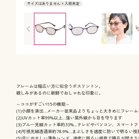
サイズはありません × 入荷未定
フレームは幅広い方に似合うボスリントン。
親しみがあるのに新鮮でおしゃれな印象に。
～ココがすごい!15の機能～
(1)小顔を演出…メーカー従来品よりちょっと大きめにフレー
(2)UVカット率99%以上…強い紫外線から目を守ります
(3)ブルー光線カット率約33%…テレビやパソコン、スマー
(4)可視光線透過率約78.9%…まぶしさを適度に防いで明るい
(5)目にやさしい薄色レンズ…適度に明るい視界で瞳孔が閉ま