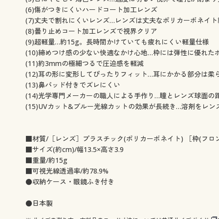
(6)傷がつきにくいハードコート加工レンズ
(7)丈夫で割れにくいレンズ…レンズは丈夫なポリカーボネイト
(8)曇り止めコート加工レンズで視界クリア
(9)超軽量…約15g。長時間かけていても疲れにくい軽量仕様
(10)締めつけ感の少ない快適なかけ心地…枠には弾性に優れた
(11)約3mmの極細つるで圧迫感を軽減
(12)耳の形に変形してぴったりフィット…耳にかかる部分は
(13)鼻パッド付きでズレにくい
(14)光学専門メーカーの職人による手作り…瞳とレンズ球面
(15)UVカット&ブルー光線カットの効果が長続き…溶剤を
■材質/［レンズ］プラスチック(ポリカーボネイト) ［枠(フロ
■サイズ(約cm)/幅13.5×高さ3.9
■重量/約15g
■可視光線透過率/約78.9%
●収納ケース・眼鏡ふき付き
●日本製