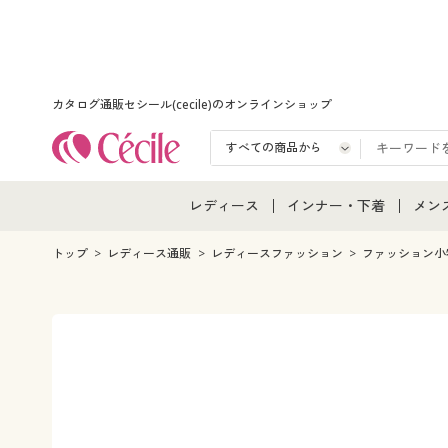
カタログ通販セシール(cecile)のオンラインショップ
レディース
インナー・下着
メン
レディース通販すべて
インナー・下着通販すべ
メン
トップ
レディース通販
レディースファッション
ファッション小
レディースファッション
女性下着
メン
女性下着
メンズ下着
メン
ジュニア・ティーンズ下