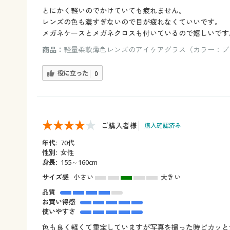
とにかく軽いのでかけていても疲れません。
レンズの色も濃すぎないので目が疲れなくていいです。
メガネケースとメガネクロスも付いているので嬉しいです
商品：
軽量柔軟薄色レンズのアイケアグラス（カラー：ブ
役に立った
0
ご購入者様
購入確認済み
年代:
70代
性別:
女性
身長:
155～160cm
サイズ感
小さい
大きい
品質
お買い得感
使いやすさ
色も良く軽くて重宝していますが写真を撮った時ピカッと