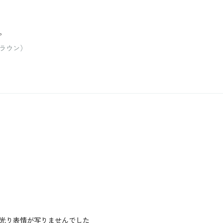
。
ラウン）
光り表情が写りませんでした