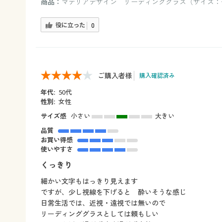
商品：
マテリアデザイン リーディンググラス（サイズ：+2.
役に立った
0
ご購入者様
購入確認済み
年代:
50代
性別:
女性
サイズ感
小さい
大きい
品質
お買い得感
使いやすさ
くっきり
細かい文字もはっきり見えます
ですが、少し視線を下げると 酔いそうな感じ
日常生活では、近視・遠視では無いので
リーディンググラスとしては頼もしい