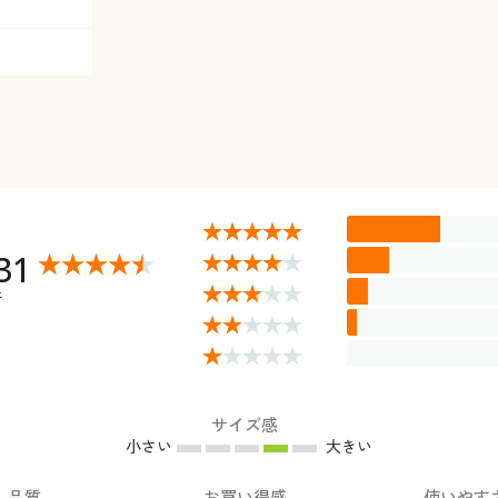
31
件
サイズ感
小さい
大きい
品質
お買い得感
使いやす