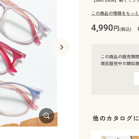
【MATERIA】軽くて
この商品の情報をもっと
4,990
円
(税込)
この商品の販売期
現在販売中の類似
他のカタログ
C(レッドクリア)