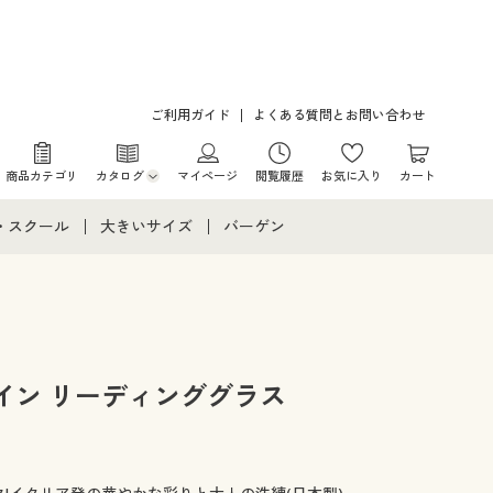
ご利用ガイド
よくある質問とお問い合わせ
商品カテゴリ
カタログ
マイページ
閲覧履歴
お気に入り
カート
カタログ・チラシからのご注文
・スクール
大きいサイズ
バーゲン
デジタルカタログ
て
・スクールすべて
大きいサイズ通販すべて
バーゲンセール
カタログ無料プレゼント
メント
・学生服
大きいサイズ レディース服
シークレットセール
ニア・ティーンズ下着
大きいサイズ レディース下着
イン リーディンググラス
大きいサイズ メンズ