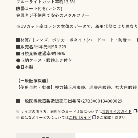
ブルーライトカット率約13.3%
防曇コート付き(レンズ)
金属ネジ不使用で安心のメタルフリー
※UVカット率はレンズ本体のデータで、着用状態により異な
■材質/［レンズ］ポリカーボネイト(ハードコート・防曇コート) ［フ
■販売名/日本光材SR-229
■可視光線透過率/約96%
●収納ケース・眼鏡ふき付き
●日本製
【一般医療機器】
【使用目的・効果】視力補正用眼鏡、老眼用眼鏡、拡大用眼鏡
■一般医療機器製造販売届出番号/27B3X00134000029
※ サイズの測り方、衣料品のヌード寸法については
共通サイズガイド
※ 返品などサービスについては
ご利用ガイド
をご確認ください。