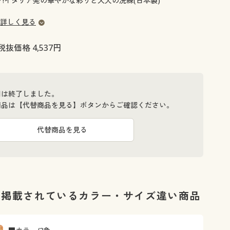
ラク!イタリア発の華やかな彩りと大人の洗練(日本製)
大きいサイズ 事務・制服
詳しく見る
税抜価格 4,537円
間は終了しました。
商品は【代替商品を見る】ボタンからご確認ください。
代替商品を見る
に掲載されているカラー・サイズ違い商品
収納ケース