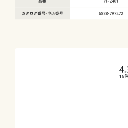
品番
YF-2461
カタログ番号-申込番号
6888-797272
4.
16