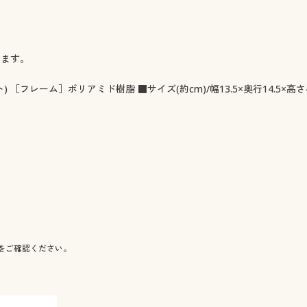
ります。
レーム］ポリアミド樹脂 ■サイズ(約cm)/幅13.5×奥行14.5×高さ4
をご確認ください。