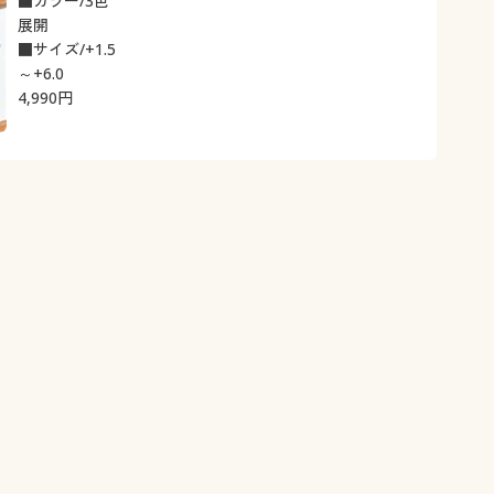
■カラー/3色
展開
■サイズ/+1.5
～+6.0
4,990
円