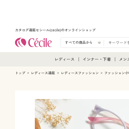
カタログ通販セシール(cecile)のオンラインショップ
レディース
インナー・下着
メン
レディース通販すべて
インナー・下着通販すべ
メン
トップ
レディース通販
レディースファッション
ファッション小
レディースファッション
女性下着
メン
女性下着
メンズ下着
メン
ジュニア・ティーンズ下