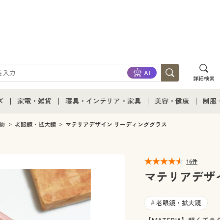
詳細検索
ズ
家電・雑貨
寝具・インテリア・家具
美容・健康
制服
て
ズ通販すべて
家電・雑貨すべて
寝具・インテリア・家具通販すべて
美容・健康通販すべ
制服
物
老眼鏡・拡大鏡
マテリアデザイン リーディンググラス
ズファッション
家電
家具・収納
美容・健康・サプリ
制服
16件
ズ下着
キッチン・雑貨・日用品
寝具・ベッド
ジュ
マテリアデザ
着
カーテン・ラグ・ファブリック
老眼鏡・拡大鏡
#