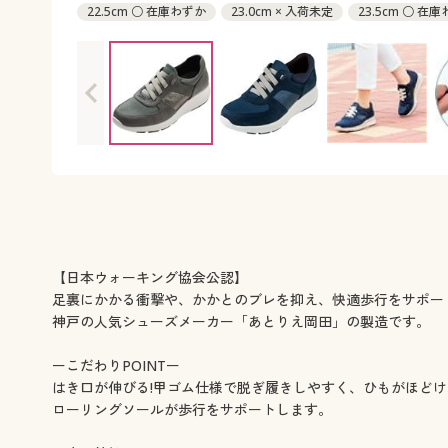
22.5cm ○ 在庫わずか
23.0cm × 入荷未定
23.5cm ○ 在
24.5cm ○ 在庫わずか
【日本ウォーキング協会公認】
足裏にかかる衝撃や、かかとのブレを抑え、快適歩行をサポー
神戸の人気シューズメーカー「あとりえ岡田」の製造です。
ーこだわりPOINTー
はき口が伸びる!甲ゴム仕様で脱ぎ履きしやすく、ひもがほど
ローリングソールが歩行をサポートします。