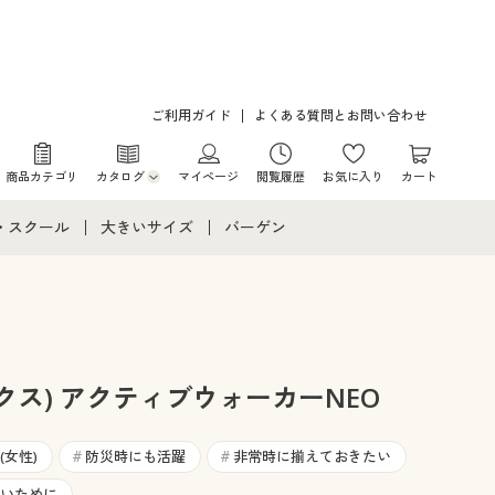
ご利用ガイド
よくある質問とお問い合わせ
商品カテゴリ
カタログ
マイページ
閲覧履歴
お気に入り
カート
カタログ・チラシからのご注文
・スクール
大きいサイズ
バーゲン
デジタルカタログ
て
・スクールすべて
大きいサイズ通販すべて
バーゲンセール
カタログ無料プレゼント
メント
・学生服
大きいサイズ レディース服
シークレットセール
ニア・ティーンズ下着
大きいサイズ レディース下着
ックス) アクティブウォーカーNEO
大きいサイズ メンズ
女性)
防災時にも活躍
非常時に揃えておきたい
#
#
いために