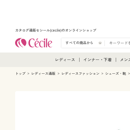
カタログ通販セシール(cecile)のオンラインショップ
レディース
インナー・下着
メン
レディース通販すべて
インナー・下着通販すべ
メン
トップ
レディース通販
レディースファッション
シューズ・靴
レディースファッション
女性下着
メン
女性下着
メンズ下着
メン
ジュニア・ティーンズ下