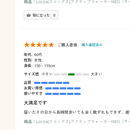
商品：
Locox(ロコックス)アクティブウォーカーNEO（サイ
役に立った
0
ご購入者様
購入確認済み
年代:
60代
性別:
女性
身長:
150～155cm
サイズ感
小さい
大きい
品質
お買い得感
使いやすさ
大満足です
届いたその日から長時間歩いても全く靴ずれもできず、疲
商品：
Locox(ロコックス)アクティブウォーカーNEO（サ