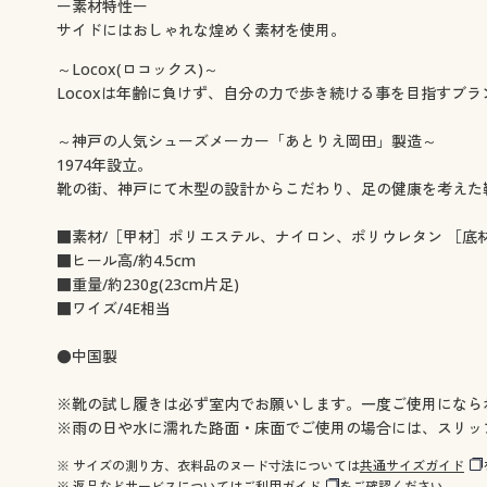
ー素材特性ー
サイドにはおしゃれな煌めく素材を使用。
～Locox(ロコックス)～
Locoxは年齢に負けず、自分の力で歩き続ける事を目指すブラ
～神戸の人気シューズメーカー「あとりえ岡田」製造～
1974年設立。
靴の街、神戸にて木型の設計からこだわり、足の健康を考えた
■素材/［甲材］ポリエステル、ナイロン、ポリウレタン ［底
■ヒール高/約4.5cm
■重量/約230g(23cm片足)
■ワイズ/4E相当
●中国製
※靴の試し履きは必ず室内でお願いします。一度ご使用になら
※雨の日や水に濡れた路面・床面でご使用の場合には、スリッ
※ サイズの測り方、衣料品のヌード寸法については
共通サイズガイド
※ 返品などサービスについては
ご利用ガイド
をご確認ください。