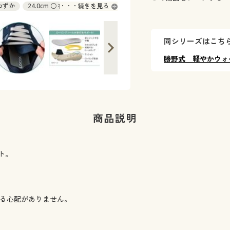
庫わずか
24.0cm ○ 在庫わずか
続きを見る
同シリーズはこち
勝野式 軽やかウォ
商品説明
ト。
ける心配がありません。