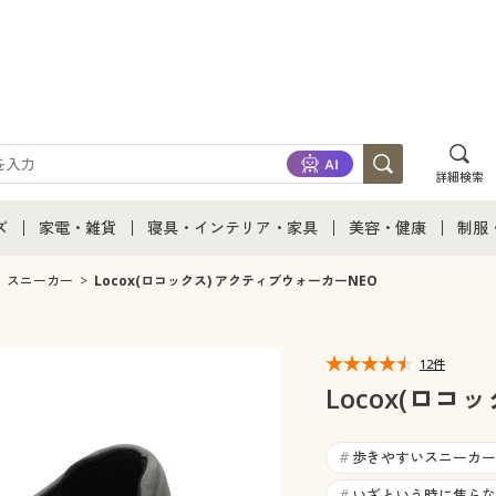
詳細検索
ズ
家電・雑貨
寝具・インテリア・家具
美容・健康
制服
て
ズ通販すべて
家電・雑貨すべて
寝具・インテリア・家具通販すべて
美容・健康通販すべ
制服
スニーカー
Locox(ロコックス) アクティブウォーカーNEO
ズファッション
家電
家具・収納
美容・健康・サプリ
制服
12件
ズ下着
キッチン・雑貨・日用品
寝具・ベッド
ジュ
Locox(ロコ
着
カーテン・ラグ・ファブリック
歩きやすいスニーカー(
#
いざという時に焦らな
#