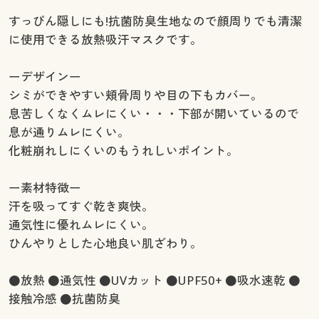
すっぴん隠しにも!抗菌防臭生地なので顔周りでも清潔
に使用できる放熱吸汗マスクです。
ーデザインー
シミができやすい頬骨周りや目の下もカバー。
息苦しくなくムレにくい・・・下部が開いているので
息が通りムレにくい。
化粧崩れしにくいのもうれしいポイント。
ー素材特徴ー
汗を吸ってすぐ乾き爽快。
通気性に優れムレにくい。
ひんやりとした心地良い肌ざわり。
●放熱 ●通気性 ●UVカット ●UPF50+ ●吸水速乾 ●
接触冷感 ●抗菌防臭