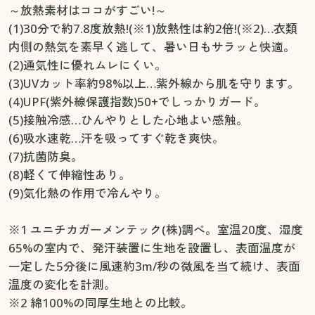
～放熱素材はココがすごい!～
(1)30分で約7.8度放熱!(※1)放熱性は約2倍!(※2)…衣類
内側の熱気を素早く逃して、暑い日もサラッと快適。
(2)通気性に優れムレにくい。
(3)UVカット率約98%以上…紫外線から肌を守ります。
(4)UPF(紫外線保護指数)50+でしっかりガード。
(5)接触冷感…ひんやりとした心地よい感触。
(6)吸水速乾…汗を吸ってすぐ乾き爽快。
(7)抗菌防臭。
(8)軽くて伸縮性あり。
(9)気化熱の作用で冷んやり。
※1 ユニチカガーメンテック(株)調べ。室温20度、湿度
65%の室内で、発汗装置に生地を設置し、表面温度が
一定した5分後に風速約3m/秒の微風を当て続け、表面
温度の変化を計測。
※2 綿100%の同厚生地との比較。