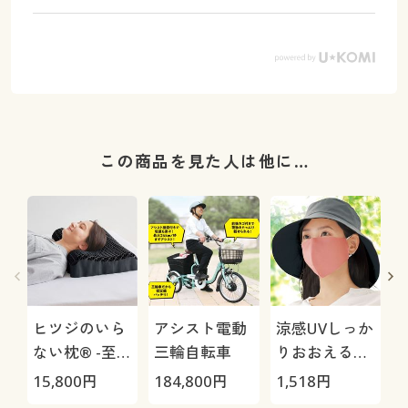
この商品を見た人は他に…
ヒツジのいら
アシスト電動
涼感UVしっか
ない枕® -至
三輪自転車
りおおえるマ
極-
スク
15,800
円
184,800
円
1,518
円
1