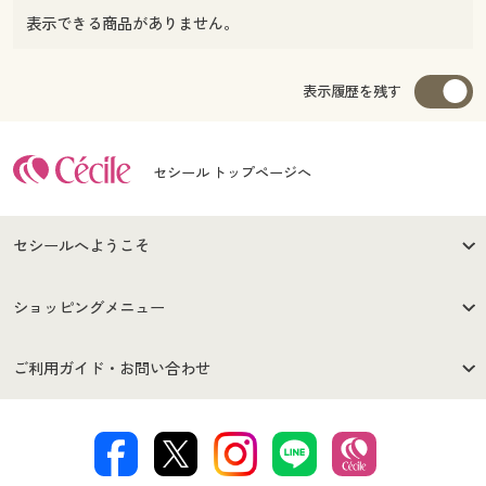
表示できる商品がありません。
表示履歴を残す
セシール トップページへ
セシールへようこそ
はじめての方へ
ご利用環境について
ショッピングメニュー
セシールご利用規約
プライバシーポリシー
商品カテゴリ
バーゲンセール
ご利用ガイド・お問い合わせ
特定商取引法に基づく表示
古物営業法に基づく表示
カタログ・チラシからのご注
デジタルカタログ
ご注文は
お届けは
文
著作権・商標について
会社案内
交換・返品は
お支払は