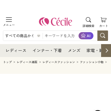
商品を探す
レディース
商品を探す
詳細検索
カート
インナー・下着
レディース通販すべて
レディース
メンズ
インナー・下着通販すべて
レディースファッション
インナー・下着
レディース通販すべて
レディース
インナー・下着
メンズ
家電・雑貨
家電・雑貨
メンズ通販すべて
女性下着
女性下着
メンズ
インナー・下着通販すべて
レディースファッション
トップ
レディース通販
レディースファッション
ファッション小物
寝具・インテリア・家具
家電・雑貨すべて
メンズファッション
メンズ下着
家電・雑貨
メンズ通販すべて
女性下着
女性下着
美容・健康
寝具・インテリア・家具通販すべて
家電
メンズ下着
ジュニア・ティーンズ下着
寝具・インテリア・家具
家電・雑貨すべて
メンズファッション
メンズ下着
制服・スクール
美容・健康通販すべて
家具・収納
キッチン・雑貨・日用品
美容・健康
寝具・インテリア・家具通販すべて
家電
メンズ下着
ジュニア・ティーンズ下着