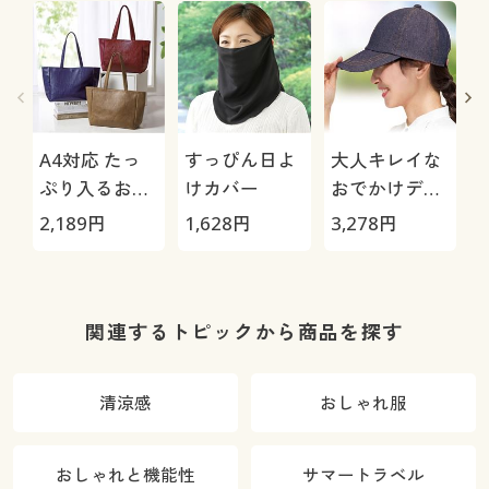
A4対応 たっ
すっぴん日よ
大人キレイな
ぷり入るお出
けカバー
おでかけデニ
かけトートバ
ムキャップ(男
2,189
円
1,628
円
3,278
円
2
ッグ
女兼用)
関連するトピックから商品を探す
清涼感
おしゃれ服
おしゃれと機能性
サマートラベル