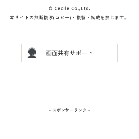
カタログ無料プレゼント
特集一覧
© Cecile Co.,Ltd.
会員登録・お客様情報変更に
お客様番号・パスワードをお
本サイトの無断複写(コピー)・複製・転載を禁じます。
プレゼント＆キャンペーン
サイトマップ
ついて
忘れの場合
サイズガイド
よくある質問とお問い合わせ
画面共有サポート
- スポンサーリンク -