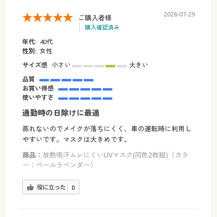
2026-07-29
ご購入者様
購入確認済み
年代:
40代
性別:
女性
サイズ感
小さい
大きい
品質
お買い得感
使いやすさ
通勤時の日除けに最適
蒸れないのでメイクが落ちにくく、車の運転時に利用し
やすいです。マスクは大きめです。
商品：
放熱吸汗ムレにくいUVマスク(同色2枚組)（カラ
ー：ペールラベンダー）
役に立った
0