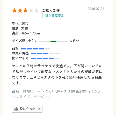
2026-07-24
ご購入者様
購入確認済み
年代:
50代
性別:
女性
身長:
165～170cm
サイズ感
小さい
大きい
品質
お買い得感
使いやすさ
マスクの生地はサラサラで快適です。下が開いているの
で息がしやすい反面変なマスク？と人からの視線が気に
なります。…今はマスクの下を軽く縫い使用したら最高
です。
商品：
放熱吸汗ムレにくいUVマスク(同色2枚組)（カラ
ー：アイボリベージュ）
役に立った
0