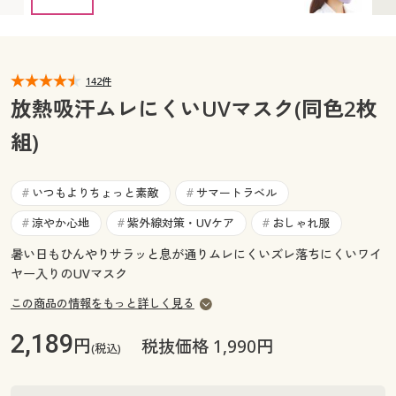
カタログ無料プレゼント
マイページ
会員メニュー
閲覧履歴
142件
マイページ
放熱吸汗ムレにくいUVマスク(同色2枚
お気に入り
組)
閲覧履歴
サポート
お気に入り
いつもよりちょっと素敵
サマートラベル
#
#
ご利用ガイド
涼やか心地
紫外線対策・UVケア
おしゃれ服
#
#
#
サポート
暑い日もひんやりサラッと息が通りムレにくいズレ落ちにくいワイ
よくある質問とお問い合わせ
ご利用ガイド
ヤー入りのUVマスク
この商品の情報をもっと詳しく見る
よくある質問とお問い合わせ
2,189
円
税抜価格 1,990円
(税込)