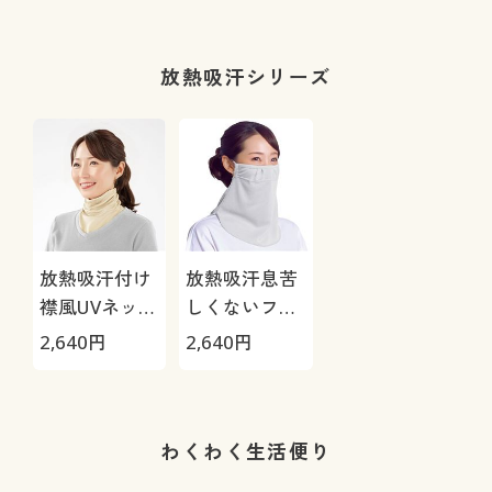
放熱吸汗シリーズ
放熱吸汗付け
放熱吸汗息苦
襟風UVネック
しくないフェ
カバー
イスカバー
2,640
円
2,640
円
わくわく生活便り