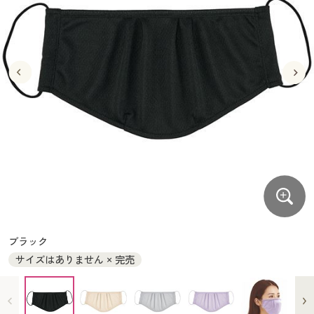
大きいサイズ
制服・スクールすべて
美容・健康・サプリメント
寝具・ベッド
制服・スクール
美容・健康通販すべて
家具・収納
キッチン・雑貨・日用品
バーゲン
大きいサイズ通販すべて
制服・学生服
カーテン・ラグ・ファブリック
大きいサイズ
制服・スクールすべて
美容・健康・サプリメント
寝具・ベッド
詳細検索
バーゲンセール
大きいサイズ レディース服
ジュニア・ティーンズ下着
バーゲン
大きいサイズ通販すべて
制服・学生服
カーテン・ラグ・ファブリック
商品カテゴリ一覧
シークレットセール
大きいサイズ レディース下着
詳細検索
バーゲンセール
大きいサイズ レディース服
ジュニア・ティーンズ下着
カタログ
大きいサイズ メンズ
商品カテゴリ一覧
シークレットセール
大きいサイズ レディース下着
カタログ・チラシからのご注文
カタログ
大きいサイズ 事務・制服
大きいサイズ メンズ
デジタルカタログ
カタログ・チラシからのご注文
ブラック
大きいサイズ 事務・制服
サイズはありません × 完売
カタログ無料プレゼント
デジタルカタログ
会員メニュー