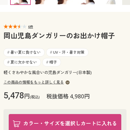
カタログ無料プレゼント
マイページ
会員メニュー
閲覧履歴
6件
マイページ
岡山児島ダンガリーのお出かけ帽子
お気に入り
閲覧履歴
暑い夏に負けない
UV・汗・暑さ対策
#
#
サポート
お気に入り
夏に欠かせない
帽子
#
#
ご利用ガイド
軽くさわやかな風合いの児島ダンガリー(日本製)
サポート
この商品の情報をもっと詳しく見る
よくある質問とお問い合わせ
ご利用ガイド
5,478
円
税抜価格 4,980円
(税込)
よくある質問とお問い合わせ
カラー・サイズを選択しカートに入れる