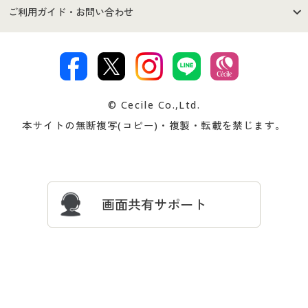
セシールご利用規約
プライバシーポリシー
商品カテゴリ
バーゲンセール
ご利用ガイド・お問い合わせ
特定商取引法に基づく表示
古物営業法に基づく表示
カタログ・チラシからのご注
デジタルカタログ
ご注文は
お届けは
文
著作権・商標について
会社案内
交換・返品は
お支払は
カタログ無料プレゼント
特集一覧
© Cecile Co.,Ltd.
会員登録・お客様情報変更に
お客様番号・パスワードをお
本サイトの無断複写(コピー)・複製・転載を禁じます。
プレゼント＆キャンペーン
サイトマップ
ついて
忘れの場合
サイズガイド
よくある質問とお問い合わせ
画面共有サポート