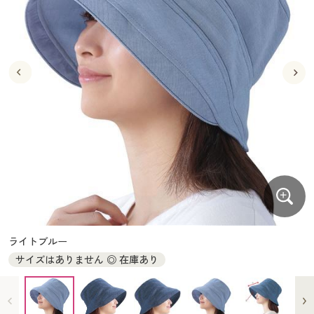
大きいサイズ
制服・スクールすべて
美容・健康・サプリメント
寝具・ベッド
制服・スクール
美容・健康通販すべて
家具・収納
キッチン・雑貨・日用品
バーゲン
大きいサイズ通販すべて
制服・学生服
カーテン・ラグ・ファブリック
大きいサイズ
制服・スクールすべて
美容・健康・サプリメント
寝具・ベッド
詳細検索
バーゲンセール
大きいサイズ レディース服
ジュニア・ティーンズ下着
バーゲン
大きいサイズ通販すべて
制服・学生服
カーテン・ラグ・ファブリック
商品カテゴリ一覧
シークレットセール
大きいサイズ レディース下着
詳細検索
バーゲンセール
大きいサイズ レディース服
ジュニア・ティーンズ下着
カタログ
大きいサイズ メンズ
商品カテゴリ一覧
シークレットセール
大きいサイズ レディース下着
カタログ・チラシからのご注文
カタログ
大きいサイズ 事務・制服
大きいサイズ メンズ
デジタルカタログ
カタログ・チラシからのご注文
ライトブルー
大きいサイズ 事務・制服
サイズはありません ◎ 在庫あり
カタログ無料プレゼント
デジタルカタログ
会員メニュー