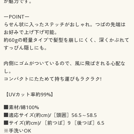
が魅力です。
ーPOINTー
らせん状に入ったステッチがおしゃれ。つばの先端は
お好みで上げ下げ可能。
約60gの軽量タイプで髪型を崩しにくく、深くかぶれて
すっぴん隠しにも。
内側にゴムがついているので、風に飛ばされる心配な
し。
コンパクトにたためて持ち運びもラクラク!
【UVカット率約99%】
■素材/綿100%
■適応サイズ(約cm)/［頭囲］56.5～58.5
■サイズ(約cm)/ ［前つば］9 ［後つば］6.5
※手洗いOK