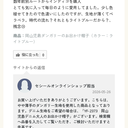
数年前別ルートからインディゴを購入
とても気に入って毎日のように愛用してました。少し色
褪せてきたので色違いにしたのですが、生地が薄くてペ
ラペラ。時代の流れ？それともライトブルーだから？、
残念😢
商品：
岡山児島ダンガリーのお出かけ帽子（カラー：ラ
イトブルー）
役に立った
0
サイトからの返信
セシールオンラインショップ担当
2026-05-26
お買い上げいただきありがとうございます。こちらは、
やや薄手のダンガリー生地を使用した商品となっており
ます。デニム生地をご希望の場合は、「YF-2373 岡山
児島デニム大人のお出かけ帽子」がございます。検索欄
へ品番を入力してご覧いただき、ご検討いただけますと
幸甚です。