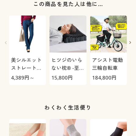
この商品を見た人は他に…
美シルエット
ヒツジのいら
アシスト電動
ストレートデ
ない枕® -至
三輪自転車
ニムパンツ(洗
極-
H
4,389
円～
15,800
円
184,800
円
4
濯機OK)
0
わくわく生活便り