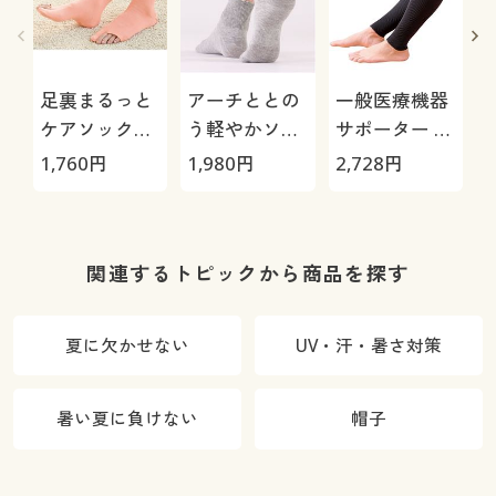
足裏まるっと
アーチととの
一般医療機器
ケアソックス/
う軽やかソッ
サポーター メ
親指・指の付
クス(同色2足
ディカル・レ
P
1,760
円
1,980
円
2,728
円
5
け根・かかと
組)
ッグ2枚1組
ツルツル
関連するトピックから商品を探す
夏に欠かせない
UV・汗・暑さ対策
暑い夏に負けない
帽子