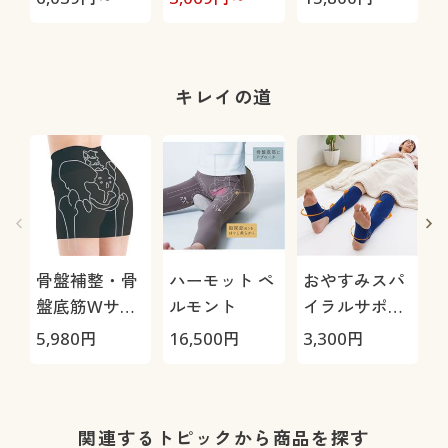
トレートパン
ツ
キレイの道
骨盤補整・骨
ハーモット ペ
おやすみスパ
盤底筋Wサポ
ルモント
イラルサポー
ートガードル
ター(左右セッ
5,980
円
16,500
円
3,300
円
4
ト)
関連するトピックから商品を探す