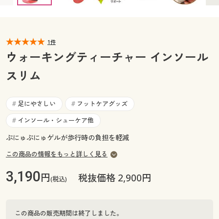
カタログ無料プレゼント
マイページ
会員メニュー
1件
閲覧履歴
マイページ
ウォーキングティーチャー インソール
お気に入り
スリム
閲覧履歴
サポート
お気に入り
足にやさしい
フットケアグッズ
#
#
ご利用ガイド
インソール・シューケア他
#
サポート
ぷにゅぷにゅゲルが歩行時の負担を軽減
よくある質問とお問い合わせ
ご利用ガイド
この商品の情報をもっと詳しく見る
3,190
円
税抜価格 2,900円
よくある質問とお問い合わせ
(税込)
この商品の販売期間は終了しました。