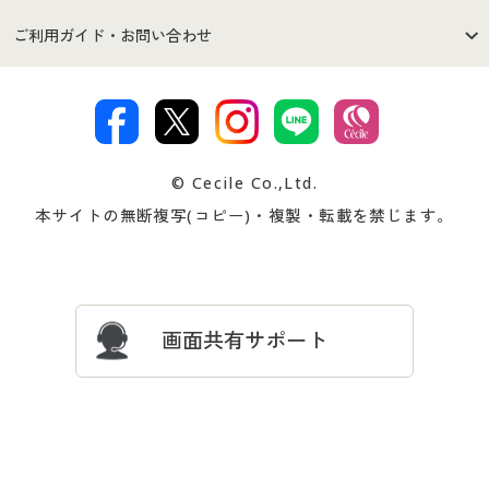
セシールご利用規約
プライバシーポリシー
商品カテゴリ
バーゲンセール
ご利用ガイド・お問い合わせ
特定商取引法に基づく表示
古物営業法に基づく表示
カタログ・チラシからのご注
デジタルカタログ
ご注文は
お届けは
文
著作権・商標について
会社案内
交換・返品は
お支払は
カタログ無料プレゼント
特集一覧
© Cecile Co.,Ltd.
会員登録・お客様情報変更に
お客様番号・パスワードをお
本サイトの無断複写(コピー)・複製・転載を禁じます。
プレゼント＆キャンペーン
サイトマップ
ついて
忘れの場合
サイズガイド
よくある質問とお問い合わせ
画面共有サポート