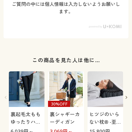
ご質問の中には個人情報は入力しないようお願いし
ます。
この商品を見た人は他に…
30%OFF
裏起毛太もも
裏シャギーカ
ヒツジのいら
ゆったりハイ
ーディガン
ない枕® -至
テンションス
極-
6,039
円～
3,069
円～
15,800
円
1