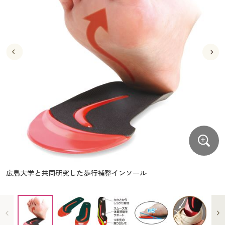
大きいサイズ
制服・スクールすべて
美容・健康・サプリメント
寝具・ベッド
制服・スクール
美容・健康通販すべて
家具・収納
キッチン・雑貨・日用品
バーゲン
大きいサイズ通販すべて
制服・学生服
カーテン・ラグ・ファブリック
大きいサイズ
制服・スクールすべて
美容・健康・サプリメント
寝具・ベッド
詳細検索
バーゲンセール
大きいサイズ レディース服
ジュニア・ティーンズ下着
バーゲン
大きいサイズ通販すべて
制服・学生服
カーテン・ラグ・ファブリック
商品カテゴリ一覧
シークレットセール
大きいサイズ レディース下着
詳細検索
バーゲンセール
大きいサイズ レディース服
ジュニア・ティーンズ下着
カタログ
大きいサイズ メンズ
商品カテゴリ一覧
シークレットセール
大きいサイズ レディース下着
カタログ・チラシからのご注文
カタログ
大きいサイズ 事務・制服
大きいサイズ メンズ
デジタルカタログ
カタログ・チラシからのご注文
広島大学と共同研究した歩行補整インソール
大きいサイズ 事務・制服
カタログ無料プレゼント
デジタルカタログ
会員メニュー