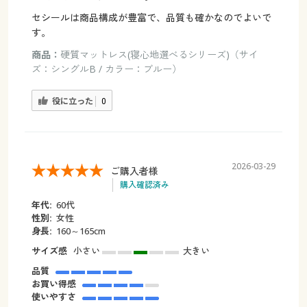
セシールは商品構成が豊富で、品質も確かなのでよいで
す。
商品：
硬質マットレス(寝心地選べるシリーズ)（サイ
ズ：シングルB / カラー：ブルー）
役に立った
0
2026-03-29
ご購入者様
購入確認済み
年代:
60代
性別:
女性
身長:
160～165cm
サイズ感
小さい
大きい
品質
お買い得感
使いやすさ