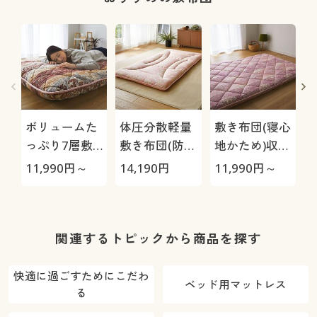
折り
ボリュームた
体圧分散軽量
敷き布団(寝心
っぷり7層敷
敷き布団(防ダ
地かため)収納
き布団
ニ・抗菌防臭)
ゴム付き
11,990
円～
14,190
円
11,990
円～
1
関連するトピックから商品を探す
快適に過ごすためにこだわ
ベッド用マットレス
る