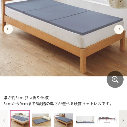
大きいサイズ
制服・スクールすべて
美容・健康・サプリメント
寝具・ベッド
制服・スクール
美容・健康通販すべて
家具・収納
キッチン・雑貨・日用品
バーゲン
大きいサイズ通販すべて
制服・学生服
カーテン・ラグ・ファブリック
大きいサイズ
制服・スクールすべて
美容・健康・サプリメント
寝具・ベッド
詳細検索
バーゲンセール
大きいサイズ レディース服
ジュニア・ティーンズ下着
バーゲン
大きいサイズ通販すべて
制服・学生服
カーテン・ラグ・ファブリック
商品カテゴリ一覧
シークレットセール
大きいサイズ レディース下着
詳細検索
バーゲンセール
大きいサイズ レディース服
ジュニア・ティーンズ下着
カタログ
大きいサイズ メンズ
商品カテゴリ一覧
シークレットセール
大きいサイズ レディース下着
カタログ・チラシからのご注文
カタログ
大きいサイズ 事務・制服
大きいサイズ メンズ
デジタルカタログ
カタログ・チラシからのご注文
厚さ約3cm (3つ折り仕様)
大きいサイズ 事務・制服
3cmから9cmまで3段階の厚さが選べる硬質マットレスです。
カタログ無料プレゼント
デジタルカタログ
会員メニュー