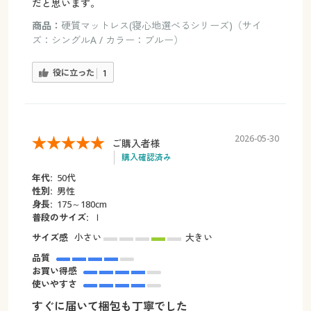
だと思います。
商品：
硬質マットレス(寝心地選べるシリーズ)（サイ
ズ：シングルA / カラー：ブルー）
役に立った
1
2026-05-30
ご購入者様
購入確認済み
年代:
50代
性別:
男性
身長:
175～180cm
普段のサイズ:
ｌ
サイズ感
小さい
大きい
品質
お買い得感
使いやすさ
すぐに届いて梱包も丁寧でした