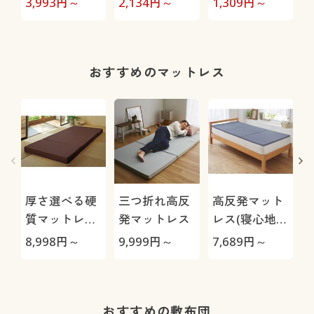
3,993
円～
2,134
円～
1,309
円～
1
ントホック)
洗濯機OK)
(ソフトワイヤ
ー入り・フル
カップ)
おすすめのマットレス
厚さ選べる硬
三つ折れ高反
高反発マット
質マットレス
発マットレス
レス(寝心地選
(腰の沈み込み
べるシリー
8,998
円～
9,999
円～
7,689
円～
6
を抑えるバラ
ズ)/寝返りラ
ンスタイプ)/
クラク
クローゼット
に収まる四つ
おすすめの敷布団