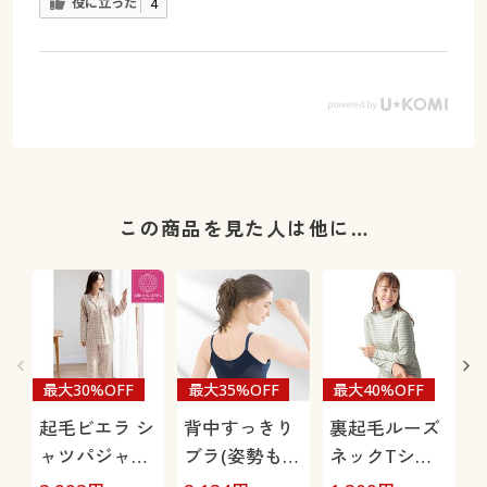
役に立った
4
この商品を見た人は他に…
最大30%OFF
最大35%OFF
最大40%OFF
起毛ビエラ シ
背中すっきり
裏起毛ルーズ
ャツパジャマ
ブラ(姿勢もす
ネックTシャ
(綿100%)
っきり・フロ
ツ(綿100%・