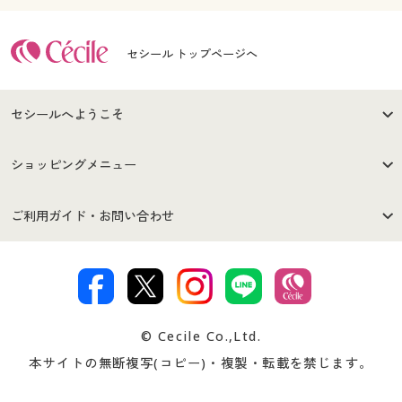
セシール トップページへ
セシールへようこそ
はじめての方へ
ご利用環境について
ショッピングメニュー
セシールご利用規約
プライバシーポリシー
商品カテゴリ
バーゲンセール
ご利用ガイド・お問い合わせ
特定商取引法に基づく表示
古物営業法に基づく表示
カタログ・チラシからのご注
デジタルカタログ
ご注文は
お届けは
文
著作権・商標について
会社案内
交換・返品は
お支払は
カタログ無料プレゼント
特集一覧
© Cecile Co.,Ltd.
会員登録・お客様情報変更に
お客様番号・パスワードをお
本サイトの無断複写(コピー)・複製・転載を禁じます。
プレゼント＆キャンペーン
サイトマップ
ついて
忘れの場合