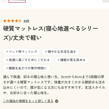
カタログ無料プレゼント
マイページ
会員メニュー
84件
閲覧履歴
マイページ
硬質マットレス(寝心地選べるシリー
お気に入り
ズ)/丈夫で軽い
閲覧履歴
サポート
お気に入り
ベッド用マットレス
健やかな生活を送る
#
#
ご利用ガイド
快適に過ごすためにこだわる
睡眠の質を高める
#
#
サポート
睡眠を私だけの贅沢時間に
#
よくある質問とお問い合わせ
ご利用ガイド
選んで快適、好みの寝心地と使い方。3cmから9cmまで3段階の厚
さが選べる硬質マットレスです。体重が大きくかかる腰部分も沈み
込みにくいので、腰が気になる方にもおすすめです。生活スタイル
よくある質問とお問い合わせ
や、お好みに合った寝心地を。
この商品の情報をもっと詳しく見る