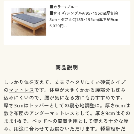
■カラー/ブルー
■サイズ/シングルA(95×195cm)厚さ約
3cm～ダブルC(135×195cm)厚さ約9cm
6,039
円～
商品説明
しっかり体を支えて、丈夫でヘタリにくい硬質タイプ
の
マットレス
です。体重が大きくかかる腰部分も沈み
込みにくいので、腰が気になる方にもおすすめです。
厚さ3cmはトッパーとしての寝心地調整に。厚さ6cmは
敷き布団のアンダーマットレスとして。厚さ9cmはその
まま1枚で、ベッドへの直置き用として使える十分な厚
み。用途に合わせてお選びいただけます。軽量設計だ