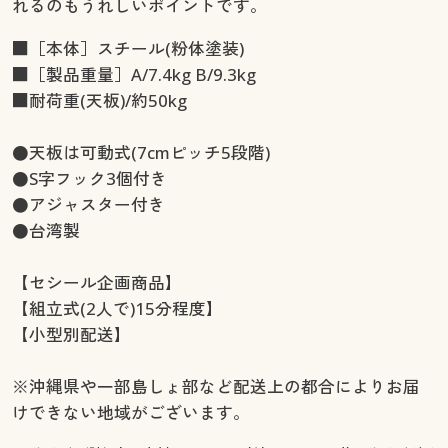
れるのもうれしいポイントです。
■［本体］スチール(粉体塗装)
■［製品重量］A/7.4kg B/9.3kg
■耐荷重(天板)/約50kg
●天板は可動式(7cmピッチ5段階)
●S字フック3個付き
●アジャスター付き
●台湾製
【セシール企画商品】
【組立式(2人で)15分程度】
【小型別配送】
※沖縄県や一部島しょ部など配送上の都合によりお届
けできない地域がございます。