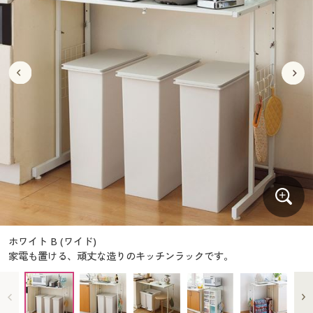
大きいサイズ
制服・スクールすべて
美容・健康・サプリメント
寝具・ベッド
制服・スクール
美容・健康通販すべて
家具・収納
キッチン・雑貨・日用品
バーゲン
大きいサイズ通販すべて
制服・学生服
カーテン・ラグ・ファブリック
大きいサイズ
制服・スクールすべて
美容・健康・サプリメント
寝具・ベッド
詳細検索
バーゲンセール
大きいサイズ レディース服
ジュニア・ティーンズ下着
バーゲン
大きいサイズ通販すべて
制服・学生服
カーテン・ラグ・ファブリック
商品カテゴリ一覧
シークレットセール
大きいサイズ レディース下着
詳細検索
バーゲンセール
大きいサイズ レディース服
ジュニア・ティーンズ下着
カタログ
大きいサイズ メンズ
商品カテゴリ一覧
シークレットセール
大きいサイズ レディース下着
カタログ・チラシからのご注文
カタログ
大きいサイズ 事務・制服
大きいサイズ メンズ
デジタルカタログ
カタログ・チラシからのご注文
ホワイト B (ワイド)
大きいサイズ 事務・制服
家電も置ける、頑丈な造りのキッチンラックです。
カタログ無料プレゼント
デジタルカタログ
会員メニュー