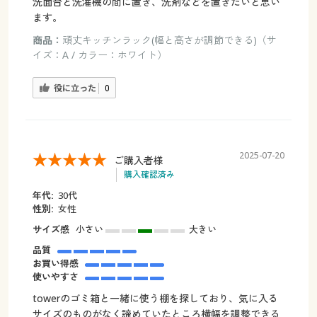
洗面台と洗濯機の間に置き、洗剤などを置きたいと思い
ます。
商品：
頑丈キッチンラック(幅と高さが調節できる)（サ
イズ：A / カラー：ホワイト）
役に立った
0
2025-07-20
ご購入者様
購入確認済み
年代:
30代
性別:
女性
サイズ感
小さい
大きい
品質
お買い得感
使いやすさ
towerのゴミ箱と一緒に使う棚を探しており、気に入る
サイズのものがなく諦めていたところ横幅を調整できる