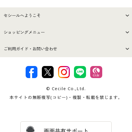
セシールへようこそ
はじめての方へ
ご利用環境について
ショッピングメニュー
セシールご利用規約
プライバシーポリシー
商品カテゴリ
バーゲンセール
ご利用ガイド・お問い合わせ
特定商取引法に基づく表示
古物営業法に基づく表示
カタログ・チラシからのご注
デジタルカタログ
ご注文は
お届けは
文
著作権・商標について
会社案内
交換・返品は
お支払は
カタログ無料プレゼント
特集一覧
© Cecile Co.,Ltd.
会員登録・お客様情報変更に
お客様番号・パスワードをお
本サイトの無断複写(コピー)・複製・転載を禁じます。
プレゼント＆キャンペーン
サイトマップ
ついて
忘れの場合
サイズガイド
よくある質問とお問い合わせ
画面共有サポート