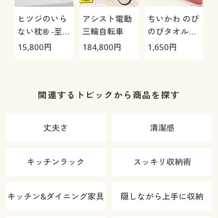
ヒツジのいら
アシスト電動
ちいかわ のび
ない枕® -至
三輪自転車
のびタオル地
極-
枕カバー
H
15,800
円
184,800
円
1,650
円
4
0
関連するトピックから商品を探す
丈夫さ
清潔感
キッチンラック
スッキリ収納術
キッチン&ダイニング家具
隠しながら上手に収納