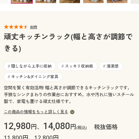
カタログ無料プレゼント
マイページ
会員メニュー
80件
閲覧履歴
マイページ
頑丈キッチンラック(幅と高さが調節で
お気に入り
きる)
閲覧履歴
サポート
お気に入り
隠しながら上手に収納
スッキリ収納術
清潔感
#
#
#
ご利用ガイド
キッチン&ダイニング家具
#
サポート
空間を賢く有効活用! 幅と高さが調節できるキッチンラックです。
よくある質問とお問い合わせ
手狭なシンクまわりの作業台におすすめ。水や汚れに強いスチール
ご利用ガイド
製で、家電も置ける頑丈仕様です。
この商品の情報をもっと詳しく見る
よくある質問とお問い合わせ
12,980
14,080
円、
円
税抜価格
(税込)
11,800円、12,800円